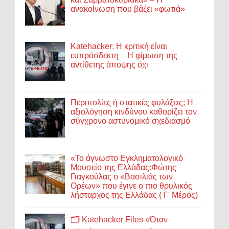
ανακοίνωση που βάζει «φωτιά»
Katehacker: Η κριτική είναι
ευπρόσδεκτη – Η φίμωση της
αντίθετης άποψης όχι
Περιπολίες ή στατικές φυλάξεις; Η
αξιολόγηση κινδύνου καθορίζει τον
σύγχρονο αστυνομικό σχεδιασμό
«Το άγνωστο Εγκληματολογικό
Μουσείο της Ελλάδας:Φώτης
Γιαγκούλας ο «Βασιλιάς των
Ορέων» που έγινε ο πιο θρυλικός
λήσταρχος της Ελλάδας ( Γ' Μέρος)
🗂️ Katehacker Files «Όταν