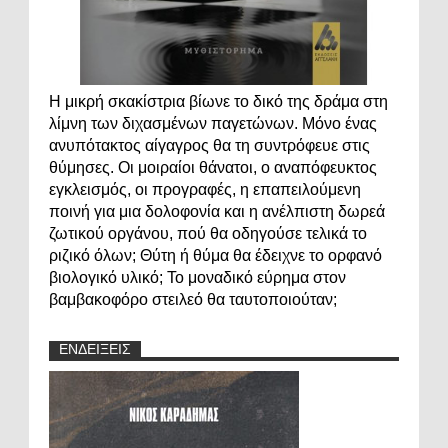
Η μικρή σκακίστρια βίωνε το δικό της δράμα στη
λίμνη των διχασμένων παγετώνων. Μόνο ένας
ανυπότακτος αίγαγρος θα τη συντρόφευε στις
θύμησες. Οι μοιραίοι θάνατοι, ο αναπόφευκτος
εγκλεισμός, οι προγραφές, η επαπειλούμενη
ποινή για μια δολοφονία και η ανέλπιστη δωρεά
ζωτικού οργάνου, πού θα οδηγούσε τελικά το
ριζικό όλων; Θύτη ή θύμα θα έδειχνε το ορφανό
βιολογικό υλικό; Το μοναδικό εύρημα στον
βαμβακοφόρο στειλεό θα ταυτοποιούταν;
ΕΝΔΕΙΞΕΙΣ