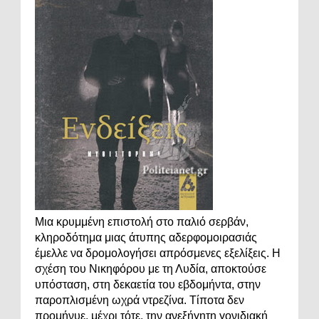
Μια κρυμμένη επιστολή στο παλιό σερβάν,
κληροδότημα μιας άτυπης αδερφομοιρασιάς
έμελλε να δρομολογήσει απρόσμενες εξελίξεις. Η
σχέση του Νικηφόρου με τη Λυδία, αποκτούσε
υπόσταση, στη δεκαετία του εβδομήντα, στην
παροπλισμένη ωχρά ντρεζίνα. Τίποτα δεν
προμήνυε, μέχρι τότε, την ανεξήγητη γονιδιακή