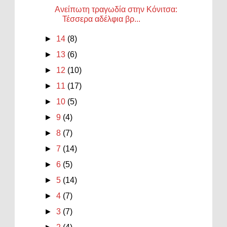
Ανείπωτη τραγωδία στην Κόνιτσα:
Τέσσερα αδέλφια βρ...
►
14
(8)
►
13
(6)
►
12
(10)
►
11
(17)
►
10
(5)
►
9
(4)
►
8
(7)
►
7
(14)
►
6
(5)
►
5
(14)
►
4
(7)
►
3
(7)