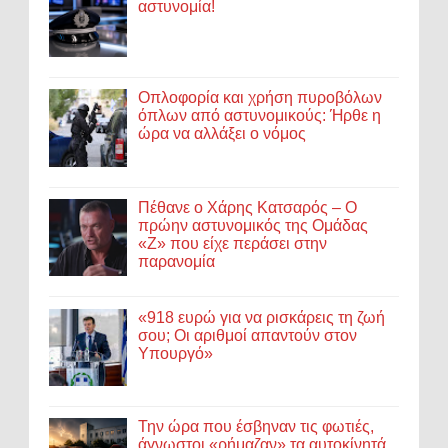
αστυνομία!
Οπλοφορία και χρήση πυροβόλων
όπλων από αστυνομικούς: Ήρθε η
ώρα να αλλάξει ο νόμος
Πέθανε ο Χάρης Κατσαρός – Ο
πρώην αστυνομικός της Ομάδας
«Ζ» που είχε περάσει στην
παρανομία
«918 ευρώ για να ρισκάρεις τη ζωή
σου; Οι αριθμοί απαντούν στον
Υπουργό»
Την ώρα που έσβηναν τις φωτιές,
άγνωστοι «ρήμαζαν» τα αυτοκίνητά