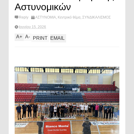
Αστυνομικών
Reply
ΑΣΤΥΝΟΜΙΑ
,
Κεντρικό θέμα
,
ΣΥΝΔΙΚΑΛΙΣΜΟΣ
Ιουνίου 15, 2026
A
+
A
-
PRINT
EMAIL