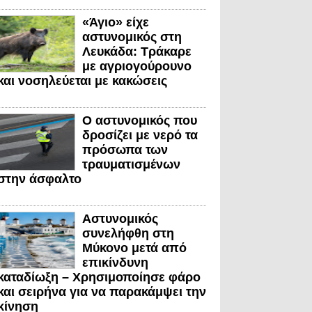
«Άγιο» είχε
αστυνομικός στη
Λευκάδα: Τράκαρε
με αγριογούρουνο
και νοσηλεύεται με κακώσεις
Ο αστυνομικός που
δροσίζει με νερό τα
πρόσωπα των
τραυματισμένων
στην άσφαλτο
Αστυνομικός
συνελήφθη στη
Μύκονο μετά από
επικίνδυνη
καταδίωξη – Χρησιμοποίησε φάρο
και σειρήνα για να παρακάμψει την
κίνηση