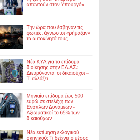
απαντούν στον Υπουργό»
Την ώρα που έσβηναν τις
φωτιές, άγνωστοι «ρήμαζαν»
τα αυτοκίνητά τους
Νέα ΚΥΑ για το επίδομα
διοίκησης στην ΕΛ.ΑΣ.:
Διευρύνονται οι δικαιούχοι –
Τι αλλάζει
Μηνιαίο επίδομα έως 500
ευρώ σε στελέχη των
Ενόπλων Δυνάμεων -
Αξιωματικοί το 65% των
δικαιούχων
Νέα εκτίμηση εκλογικού
σκηνικού: Τι δείχνει ο μέσος