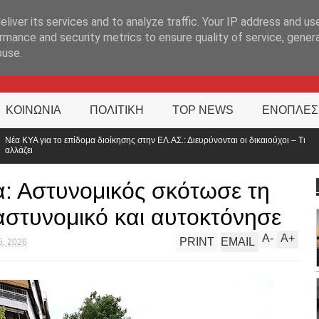
ΊΑ
liver its services and to analyze traffic. Your IP address and us
rmance and security metrics to ensure quality of service, gene
buse.
ΚΟΙΝΩΝΙΑ
ΠΟΛΙΤΙΚΗ
TOP NEWS
ΕΝΟΠΛΕΣ
ς στην ΕΛ.ΑΣ.: Διευρύνονται οι δικαιούχοι – Τι
Στα άκρα οι αστυνομικοί
Αθήνα»
: Αστυνομικός σκότωσε τη
αστυνομικό και αυτοκτόνησε
A
-
A
+
PRINT
EMAIL
5, 2026