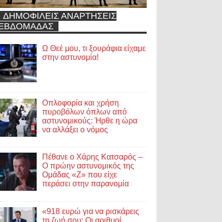
ΔΗΜΟΦΙΛΕΙΣ ΑΝΑΡΤΗΣΕΙΣ
ΕΒΔΟΜΑΔΑΣ
Ω Θεέ μου, τι ξουράφια είχαμε
στην αστυνομία!
Οπλοφορία και χρήση
πυροβόλων όπλων από
αστυνομικούς: Ήρθε η ώρα
να αλλάξει ο νόμος
Πέθανε ο Χάρης Κατσαρός –
Ο πρώην αστυνομικός της
Ομάδας «Ζ» που είχε
περάσει στην παρανομία
«918 ευρώ για να ρισκάρεις
τη ζωή σου; Οι αριθμοί