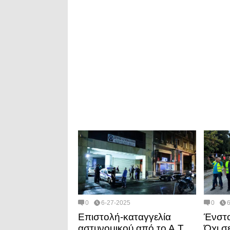
0
6-27-2025
0
Επιστολή-καταγγελία
Ένστο
αστυνομικού από το Α.Τ.
Όχι σ