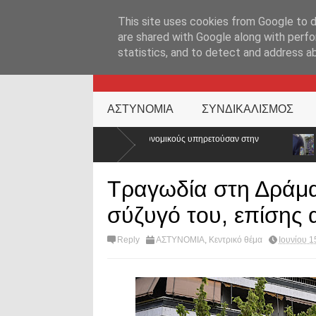
ΑΡΧΙΚΉ ΣΕΛΊΔΑ
ΕΛΛΑΔΑ
ΕΠΙΚΑΙΡΟΤΗΤΑ
ΕΠΙΚΟΙΝΩΝ
This site uses cookies from Google to de
are shared with Google along with perfo
statistics, and to detect and address a
KATEHACKER
ΑΣΤΥΝΟΜΙΑ
ΣΥΝΔΙΚΑΛΙΣΜΟΣ
τες αστυνομικούς υπηρετούσαν στην
Νέα ΚΥΑ για το επίδομα διοίκηση
αλλάζει
Τραγωδία στη Δράμα
σύζυγό του, επίσης 
Reply
ΑΣΤΥΝΟΜΙΑ
,
Κεντρικό θέμα
Ιουνίου 1