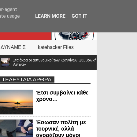
er-agent
rate usage
LEARN MORE
GOT IT
 ΔΥΝΑΜΕΙΣ
katehacker Files
 των Ιωαννίνων: Συμβολική διαμαρτυρία για τις αποσπάσεις – «Η Ελλάδα δεν είναι μ
ΤΕΛΕΥΤΑΙΑ ΑΡΘΡΑ
Έτσι συμβαίνει κάθε
χρόνο…
Έσωσαν πολίτη με
τουρνικέ, αλλά
αγοράζουν μόνοι