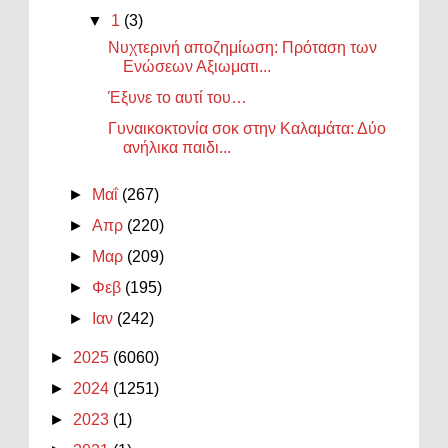
▼
1
(3)
Νυχτερινή αποζημίωση: Πρόταση των
Ενώσεων Αξιωματι...
Έξυνε το αυτί του…
Γυναικοκτονία σοκ στην Καλαμάτα: Δύο
ανήλικα παιδι...
►
Μαΐ
(267)
►
Απρ
(220)
►
Μαρ
(209)
►
Φεβ
(195)
►
Ιαν
(242)
►
2025
(6060)
►
2024
(1251)
►
2023
(1)