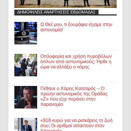
ΔΗΜΟΦΙΛΕΙΣ ΑΝΑΡΤΗΣΕΙΣ ΕΒΔΟΜΑΔΑΣ
Ω Θεέ μου, τι ξουράφια είχαμε στην
αστυνομία!
Οπλοφορία και χρήση πυροβόλων
όπλων από αστυνομικούς: Ήρθε η
ώρα να αλλάξει ο νόμος
Πέθανε ο Χάρης Κατσαρός – Ο
πρώην αστυνομικός της Ομάδας
«Ζ» που είχε περάσει στην
παρανομία
«918 ευρώ για να ρισκάρεις τη ζωή
σου; Οι αριθμοί απαντούν στον
Υπουργό»