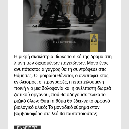
Η μικρή σκακίστρια βίωνε το δικό της δράμα στη
λίμνη των διχασμένων παγετώνων. Μόνο ένας
ανυπότακτος αίγαγρος θα τη συντρόφευε στις
θύμησες. Οι μοιραίοι θάνατοι, ο αναπόφευκτος
εγκλεισμός, οι προγραφές, η επαπειλούμενη
ποινή για μια δολοφονία και η ανέλπιστη δωρεά
ζωτικού οργάνου, πού θα οδηγούσε τελικά το
ριζικό όλων; Θύτη ή θύμα θα έδειχνε το ορφανό
βιολογικό υλικό; Το μοναδικό εύρημα στον
βαμβακοφόρο στειλεό θα ταυτοποιούταν;
ΕΝΔΕΙΞΕΙΣ