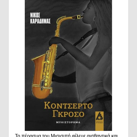
Το πέρασμα του Μισισιπή φίλευε αισθαντικά και