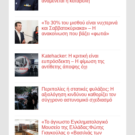
αναμένεται η καταβολή
«Το 30% του μισθού είναι νυχτερινά
και Σαββατοκύριακα» – Η
ανακοίνωση που βάζει «φωτιά»
Katehacker: Η κριτική είναι
ευπρόσδεκτη – Η φίμωση της
αντίθετης άποψης όχι
Περιπολίες ή στατικές φυλάξεις; Η
αξιολόγηση κινδύνου καθορίζει τον
σύγχρονο αστυνομικό σχεδιασμό
«Το άγνωστο Εγκληματολογικό
Μουσείο της Ελλάδας:Φώτης
Γιαγκούλας ο «Βασιλιάς των