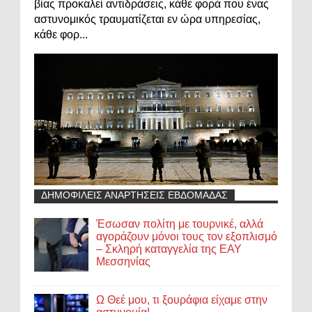
βίας προκαλεί αντιδράσεις, κάθε φορά που ένας
αστυνομικός τραυματίζεται εν ώρα υπηρεσίας,
κάθε φορ...
ΔΗΜΟΦΙΛΕΙΣ ΑΝΑΡΤΗΣΕΙΣ ΕΒΔΟΜΑΔΑΣ
Έσωσαν πολίτη με τουρνικέ, αλλά
αγοράζουν μόνοι τους τον εξοπλισμό
– Σκληρή καταγγελία της ΕΑΥ
Μεσσηνίας
Ω Θεέ μου, τι ξουράφια είχαμε στην