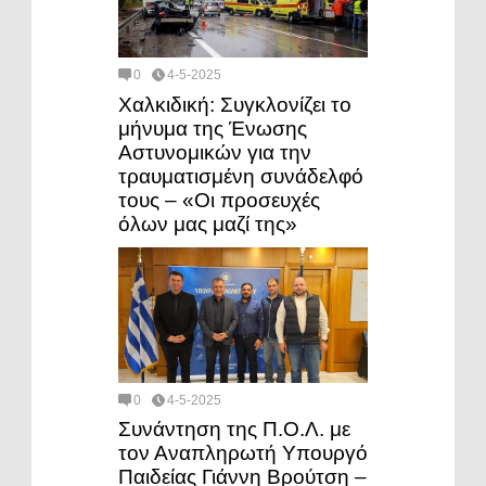
0
4-5-2025
Χαλκιδική: Συγκλονίζει το
μήνυμα της Ένωσης
Αστυνομικών για την
τραυματισμένη συνάδελφό
τους – «Οι προσευχές
όλων μας μαζί της»
0
4-5-2025
Συνάντηση της Π.Ο.Λ. με
τον Αναπληρωτή Υπουργό
Παιδείας Γιάννη Βρούτση –