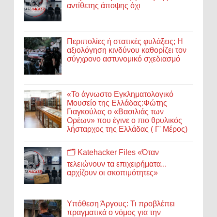
αντίθετης άποψης όχι
Περιπολίες ή στατικές φυλάξεις; Η
αξιολόγηση κινδύνου καθορίζει τον
σύγχρονο αστυνομικό σχεδιασμό
«Το άγνωστο Εγκληματολογικό
Μουσείο της Ελλάδας:Φώτης
Γιαγκούλας ο «Βασιλιάς των
Ορέων» που έγινε ο πιο θρυλικός
λήσταρχος της Ελλάδας ( Γ' Μέρος)
🗂️ Katehacker Files «Όταν
τελειώνουν τα επιχειρήματα...
αρχίζουν οι σκοπιμότητες»
Υπόθεση Άργους: Τι προβλέπει
πραγματικά ο νόμος για την