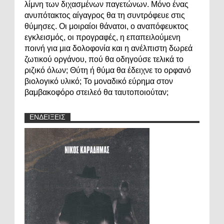
λίμνη των διχασμένων παγετώνων. Μόνο ένας
ανυπότακτος αίγαγρος θα τη συντρόφευε στις
θύμησες. Οι μοιραίοι θάνατοι, ο αναπόφευκτος
εγκλεισμός, οι προγραφές, η επαπειλούμενη
ποινή για μια δολοφονία και η ανέλπιστη δωρεά
ζωτικού οργάνου, πού θα οδηγούσε τελικά το
ριζικό όλων; Θύτη ή θύμα θα έδειχνε το ορφανό
βιολογικό υλικό; Το μοναδικό εύρημα στον
βαμβακοφόρο στειλεό θα ταυτοποιούταν;
ΕΝΔΕΙΞΕΙΣ