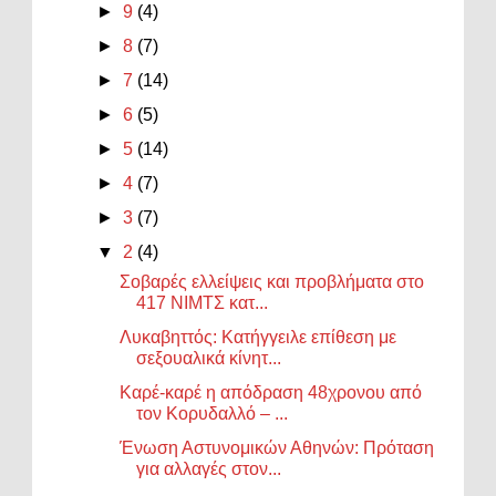
►
9
(4)
►
8
(7)
►
7
(14)
►
6
(5)
►
5
(14)
►
4
(7)
►
3
(7)
▼
2
(4)
Σοβαρές ελλείψεις και προβλήματα στο
417 ΝΙΜΤΣ κατ...
Λυκαβηττός: Κατήγγειλε επίθεση με
σεξουαλικά κίνητ...
Καρέ-καρέ η απόδραση 48χρονου από
τον Κορυδαλλό – ...
Ένωση Αστυνομικών Αθηνών: Πρόταση
για αλλαγές στον...