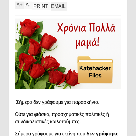
A
+
A
-
PRINT
EMAIL
Σήμερα
δεν
γράφουμε
για
παρασκήνιο.
Ούτε
για
φιάσκα,
προσχηματικές
πολιτικές
ή
συνδικαλιστικές
κωλοτούμπες.
Σήμερα
γράφουμε
για
εκείνη
που
δεν
γράφτηκε