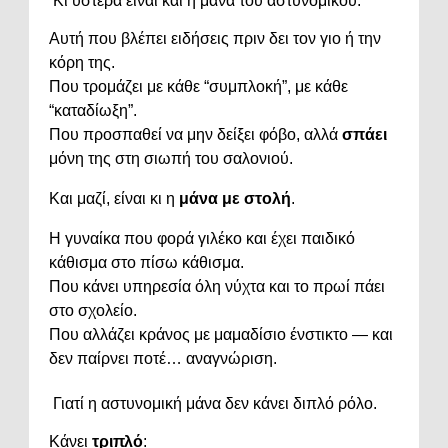
Κι
ύστερα
είναι
και
η
μάνα
του
αστυνομικού.
Αυτή
που
βλέπει
ειδήσεις
πριν
δει
τον
γιο
ή
την
κόρη
της.
Που
τρομάζει
με
κάθε “
συμπλοκή”,
με
κάθε
“
καταδίωξη”.
Που
προσπαθεί
να
μην
δείξει
φόβο,
αλλά
σπάει
μόνη
της
στη
σιωπή
του
σαλονιού.
Και
μαζί,
είναι
κι
η
μάνα
με
στολή
.
Η
γυναίκα
που
φορά
γιλέκο
και
έχει
παιδικό
κάθισμα
στο
πίσω
κάθισμα.
Που
κάνει
υπηρεσία
όλη
νύχτα
και
το
πρωί
πάει
στο
σχολείο.
Που
αλλάζει
κράνος
με
μαμαδίσιο
ένστικτο —
και
δεν
παίρνει
ποτέ…
αναγνώριση.
Γιατί
η
αστυνομική
μάνα
δεν
κάνει
διπλό
ρόλο.
Κάνει
τριπλό
: