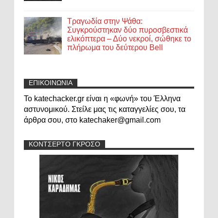
Τραγωδία στην Ψάθα:
Συγκρούστηκαν δύο πυροσβεστικά
ελικόπτερα – Δύο νεκροί, σώθηκε το
πλήρωμα του δεύτερου Bell
ΕΠΙΚΟΙΝΩΝΙΑ
Το katechacker.gr είναι η «φωνή» του Έλληνα
αστυνομικού. Στείλε μας τις καταγγελίες σου, τα
άρθρα σου, στο katechaker@gmail.com
ΚΟΝΤΣΕΡΤΟ ΓΚΡΟΣΟ