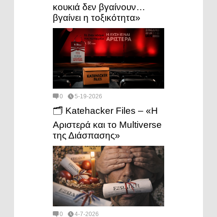
κουκιά δεν βγαίνουν…
βγαίνει η τοξικότητα»
0
5-19-2026
🗂️ Katehacker Files – «Η
Αριστερά και το Multiverse
της Διάσπασης»
0
4-7-2026