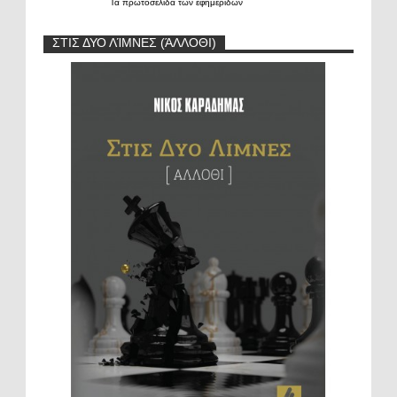
Τα
πρωτοσέλιδα
των
εφημερίδων
ΣΤΙΣ ΔΥΟ ΛΊΜΝΕΣ (ΆΛΛΟΘΙ)