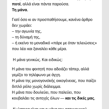
ποτέ
,
αλλά
είναι
πάντα
παρούσα.
Τη
μάνα.
Γιατί
όσο
κι
αν
προσπαθήσουμε,
κανένα
άρθρο
δεν
χωράει:
–
την
αγωνία
της,
–
τη
δύναμή
της,
–
ή
εκείνο
το
μοναδικό «
πάρε
με
όταν
τελειώσεις»
που
λέει
και
ξαναλέει
κάθε
μέρα.
Η
μάνα
γενικώς.
Και
ειδικώς:
Η
μάνα
του
φοιτητή
που
αδειάζει
τάπερ,
αλλά
γεμίζει
το
τηλέφωνο
με
άγχη.
Η
μάνα
της
μονογονεϊκής
οικογένειας,
που
παίζει
διπλό
ρόλο
χωρίς
διάλειμμα.
Η
μάνα
που
δουλεύει,
που
παλεύει,
που
κουβαλάει
τις
αντοχές
όλων —
και
τις
δικές
μας
.