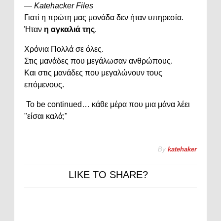
—
Katehacker
Files
Γιατί
η
πρώτη
μας
μονάδα
δεν
ήταν
υπηρεσία.
Ήταν
η
αγκαλιά
της
.
Χρόνια
Πολλά
σε
όλες.
Στις
μανάδες
που
μεγάλωσαν
ανθρώπους.
Και
στις
μανάδες
που
μεγαλώνουν
τους
επόμενους.
To
be
continued…
κάθε
μέρα
που
μια
μάνα
λέει
"
είσαι
καλά;"
By
katehaker
LIKE TO SHARE?