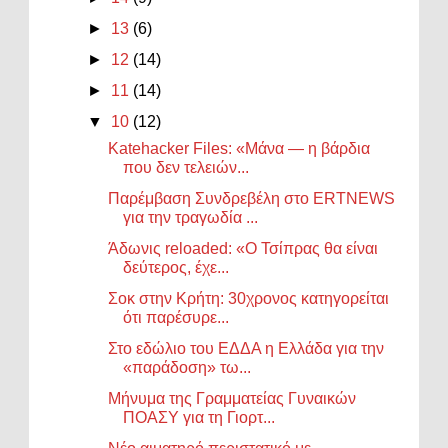
►
13
(6)
►
12
(14)
►
11
(14)
▼
10
(12)
Katehacker Files: «Μάνα — η βάρδια
που δεν τελειών...
Παρέμβαση Συνδρεβέλη στο ERTNEWS
για την τραγωδία ...
Άδωνις reloaded: «Ο Τσίπρας θα είναι
δεύτερος, έχε...
Σοκ στην Κρήτη: 30χρονος κατηγορείται
ότι παρέσυρε...
Στο εδώλιο του ΕΔΔΑ η Ελλάδα για την
«παράδοση» τω...
Μήνυμα της Γραμματείας Γυναικών
ΠΟΑΣΥ για τη Γιορτ...