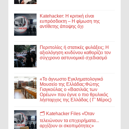
Katehacker: Η κριτική είναι
ευπρόσδεκτη – Η φίμωση της
αντίθετης άποψης όχι
Περιπολίες ή στατικές φυλάξεις; Η
αξιολόγηση κινδύνου καθορίζει τον
σύγχρονο αστυνομικό σχεδιασμό
«Το άγνωστο Εγκληματολογικό
Μουσείο της Ελλάδας:Φώτης
Γιαγκούλας ο «Βασιλιάς των
Ορέων» που έγινε ο πιο θρυλικός
λήσταρχος της Ελλάδας ( Γ' Μέρος)
🗂️ Katehacker Files «Όταν
τελειώνουν τα επιχειρήματα...
αρχίζουν οι σκοπιμότητες»