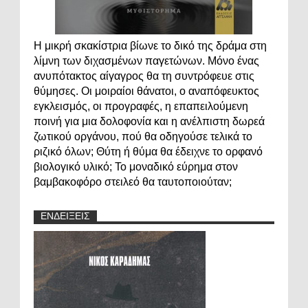
Η μικρή σκακίστρια βίωνε το δικό της δράμα στη
λίμνη των διχασμένων παγετώνων. Μόνο ένας
ανυπότακτος αίγαγρος θα τη συντρόφευε στις
θύμησες. Οι μοιραίοι θάνατοι, ο αναπόφευκτος
εγκλεισμός, οι προγραφές, η επαπειλούμενη
ποινή για μια δολοφονία και η ανέλπιστη δωρεά
ζωτικού οργάνου, πού θα οδηγούσε τελικά το
ριζικό όλων; Θύτη ή θύμα θα έδειχνε το ορφανό
βιολογικό υλικό; Το μοναδικό εύρημα στον
βαμβακοφόρο στειλεό θα ταυτοποιούταν;
ΕΝΔΕΙΞΕΙΣ