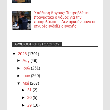
Υπόθεση Άργους: Τι προβλέπει
πραγματικά ο νόμος για την
προφυλάκιση – Δεν αρκούν μόνο οι
ισχυρές ενδείξεις ενοχής
ΑΡΧΕΙΟΘΉΚΗ ΙΣΤΟΛΟΓΊΟΥ
▼
2026
(1701)
►
Αυγ
(48)
►
Ιουλ
(251)
►
Ιουν
(269)
▼
Μαΐ
(267)
►
31
(2)
►
30
(5)
►
29
(10)