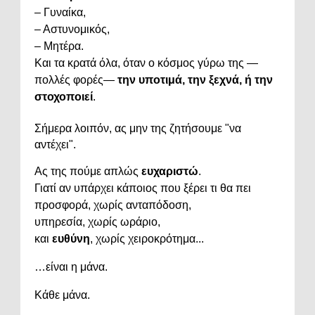
–
Γυναίκα,
–
Αστυνομικός,
–
Μητέρα.
Και
τα
κρατά
όλα,
όταν
ο
κόσμος
γύρω
της —
πολλές
φορές—
την
υποτιμά,
την
ξεχνά,
ή
την
στοχοποιεί
.
Σήμερα
λοιπόν,
ας
μην
της
ζητήσουμε "
να
αντέχει".
Ας
της
πούμε
απλώς
ευχαριστώ
.
Γιατί
αν
υπάρχει
κάποιος
που
ξέρει
τι
θα
πει
προσφορά,
χωρίς
ανταπόδοση,
υπηρεσία,
χωρίς
ωράριο,
και
ευθύνη
,
χωρίς
χειροκρότημα...
…
είναι
η
μάνα.
Κάθε
μάνα.