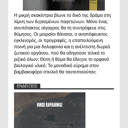
Η μικρή σκακίστρια βίωνε το δικό της δράμα στη
λίμνη των διχασμένων παγετώνων. Μόνο ένας
ανυπότακτος αίγαγρος θα τη συντρόφευε στις
θύμησες. Οι μοιραίοι θάνατοι, ο αναπόφευκτος
εγκλεισμός, οι προγραφές, η επαπειλούμενη
ποινή για μια δολοφονία και η ανέλπιστη δωρεά
ζωτικού οργάνου, πού θα οδηγούσε τελικά το
ριζικό όλων; Θύτη ή θύμα θα έδειχνε το ορφανό
βιολογικό υλικό; Το μοναδικό εύρημα στον
βαμβακοφόρο στειλεό θα ταυτοποιούταν;
ΕΝΔΕΙΞΕΙΣ