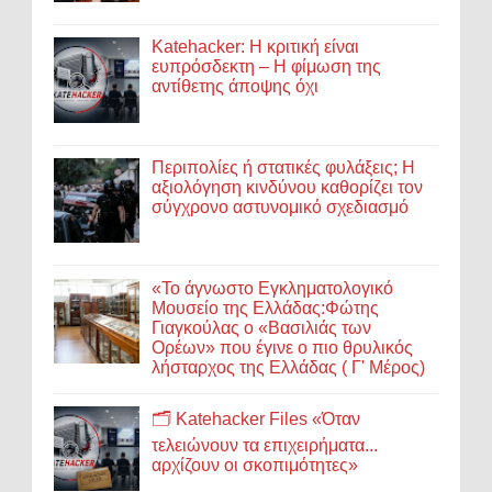
Katehacker: Η κριτική είναι
ευπρόσδεκτη – Η φίμωση της
αντίθετης άποψης όχι
Περιπολίες ή στατικές φυλάξεις; Η
αξιολόγηση κινδύνου καθορίζει τον
σύγχρονο αστυνομικό σχεδιασμό
«Το άγνωστο Εγκληματολογικό
Μουσείο της Ελλάδας:Φώτης
Γιαγκούλας ο «Βασιλιάς των
Ορέων» που έγινε ο πιο θρυλικός
λήσταρχος της Ελλάδας ( Γ' Μέρος)
🗂️ Katehacker Files «Όταν
τελειώνουν τα επιχειρήματα...
αρχίζουν οι σκοπιμότητες»