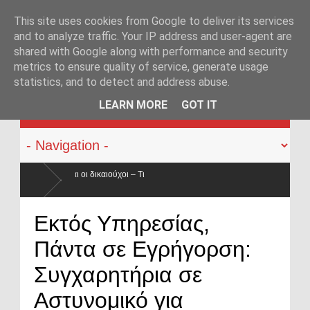
This site uses cookies from Google to deliver its services
and to analyze traffic. Your IP address and user-agent are
shared with Google along with performance and security
metrics to ensure quality of service, generate usage
statistics, and to detect and address abuse.
KATEHACKER
LEARN MORE
GOT IT
– Τι
ατά 50% ο
Οπλοφορία και χρήση πυροβόλων όπλων από αστυνο
Εκτός Υπηρεσίας,
ο νόμος
Πάντα σε Εγρήγορση:
Συγχαρητήρια σε
Αστυνομικό για