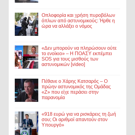
Οπλοφορία και χρήση πυροβόλων
όπλων από αστυνομικούς: Ήρθε η
ώρα να αλλάξει ο νόμος
«Δεν μπορούν να πληρώσουν ούτε
το ενοίκιο» – Η ΠΟΑΣΥ εκπέμπει
SOS για τους μισθούς των
αστυνομικών [video]
Πέθανε ο Χάρης Κατσαρός – Ο
πρώην αστυνομικός της Ομάδας
«Ζ» που είχε περάσει στην
παρανομία
«918 ευρώ για να ρισκάρεις τη ζωή
σου; Οι αριθμοί απαντούν στον
Υπουργό»