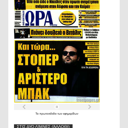
Τα
πρωτοσέλιδα
των
εφημερίδων
ΣΤΙΣ ΔΥΟ ΛΊΜΝΕΣ (ΆΛΛΟΘΙ)