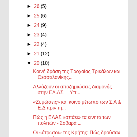
►
26
(5)
►
25
(6)
►
24
(9)
►
23
(4)
►
22
(4)
►
21
(12)
▼
20
(10)
Κοινή δράση της Τροχαίας Τρικάλων και
Θεσσαλονίκης...
Αλλάζουν οι αποζημιώσεις διαμονής
στην ΕΛ.ΑΣ. – Υπ...
«Ζυμώσεις» και κοινό μέτωπο των Σ.Α &
Ε.Δ πριν τη...
Πώς η ΕΛΑΣ «σπάει» τα κινητά των
πολιτών - Σοβαρά ...
Οι «άτρωτοι» της Κρήτης: Πώς δρούσαν