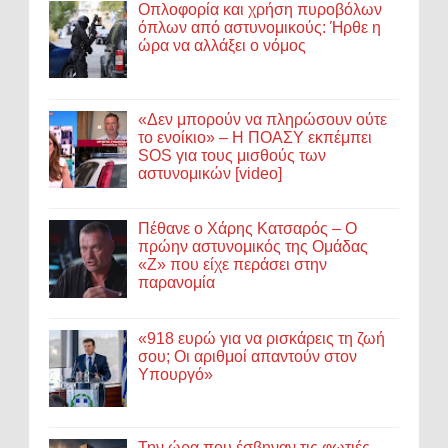
Οπλοφορία και χρήση πυροβόλων
όπλων από αστυνομικούς: Ήρθε η
ώρα να αλλάξει ο νόμος
«Δεν μπορούν να πληρώσουν ούτε
το ενοίκιο» – Η ΠΟΑΣΥ εκπέμπει
SOS για τους μισθούς των
αστυνομικών [video]
Πέθανε ο Χάρης Κατσαρός – Ο
πρώην αστυνομικός της Ομάδας
«Ζ» που είχε περάσει στην
παρανομία
«918 ευρώ για να ρισκάρεις τη ζωή
σου; Οι αριθμοί απαντούν στον
Υπουργό»
Την ώρα που έσβηναν τις φωτιές,