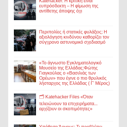
Katehacker: Η κριτική είναι
ευπρόσδεκτη – Η φίμωση της
αντίθετης άποψης όχι
Περιπολίες ή στατικές φυλάξεις; Η
αξιολόγηση κινδύνου καθορίζει τον
σύγχρονο αστυνομικό σχεδιασμό
«Το άγνωστο Εγκληματολογικό
Μουσείο της Ελλάδας:Φώτης
Γιαγκούλας ο «Βασιλιάς των
Ορέων» που έγινε ο πιο θρυλικός
λήσταρχος της Ελλάδας ( Γ' Μέρος)
🗂️ Katehacker Files «Όταν
τελειώνουν τα επιχειρήματα...
αρχίζουν οι σκοπιμότητες»
Υπόθεση Άργους: Τι προβλέπει