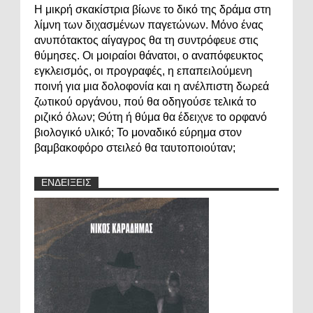
Η μικρή σκακίστρια βίωνε το δικό της δράμα στη
λίμνη των διχασμένων παγετώνων. Μόνο ένας
ανυπότακτος αίγαγρος θα τη συντρόφευε στις
θύμησες. Οι μοιραίοι θάνατοι, ο αναπόφευκτος
εγκλεισμός, οι προγραφές, η επαπειλούμενη
ποινή για μια δολοφονία και η ανέλπιστη δωρεά
ζωτικού οργάνου, πού θα οδηγούσε τελικά το
ριζικό όλων; Θύτη ή θύμα θα έδειχνε το ορφανό
βιολογικό υλικό; Το μοναδικό εύρημα στον
βαμβακοφόρο στειλεό θα ταυτοποιούταν;
ΕΝΔΕΙΞΕΙΣ