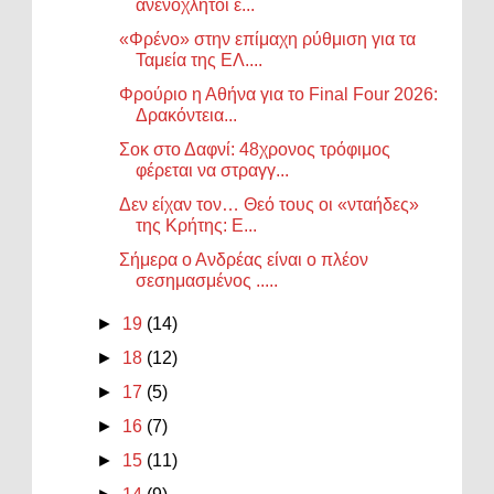
ανενόχλητοι ε...
«Φρένο» στην επίμαχη ρύθμιση για τα
Ταμεία της ΕΛ....
Φρούριο η Αθήνα για το Final Four 2026:
Δρακόντεια...
Σοκ στο Δαφνί: 48χρονος τρόφιμος
φέρεται να στραγγ...
Δεν είχαν τον… Θεό τους οι «νταήδες»
της Κρήτης: Ε...
Σήμερα ο Ανδρέας είναι ο πλέον
σεσημασμένος .....
►
19
(14)
►
18
(12)
►
17
(5)
►
16
(7)
►
15
(11)