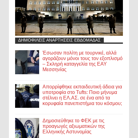
ΔΗΜΟΦΙΛΕΙΣ ΑΝΑΡΤΗΣΕΙΣ ΕΒΔΟΜΑΔΑΣ
Έσωσαν πολίτη με τουρνικέ, αλλά
αγοράζουν μόνοι τους τον εξοπλισμό
– Σκληρή καταγγελία της ΕΑΥ
Μεσσηνίας
Απορρίφθηκε εκπαιδευτική άδεια για
υποτροφία στο Tufts: Ποιο μήνυμα
στέλνει η ΕΛ.ΑΣ. σε ένα από τα
κορυφαία πανεπιστήμια του κόσμου;
Δημοσιεύθηκε το ΦΕΚ με τις
προαγωγές αξιωματικών της
Ελληνικής Αστυνομίας