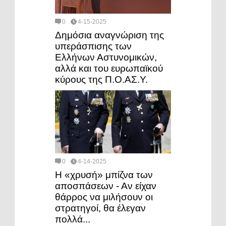
0
4-15-2025
Δημόσια αναγνώριση της
υπεράσπισης των
Ελλήνων Αστυνομικών,
αλλά και του ευρωπαϊκού
κύρους της Π.Ο.ΑΣ.Υ.
0
4-14-2025
Η «χρυσή» μπίζνα των
αποσπάσεων - Αν είχαν
θάρρος να μιλήσουν οι
στρατηγοί, θα έλεγαν
πολλά...