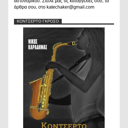
αστυνομικού. Στείλε μας τις καταγγελίες σου, τα
άρθρα σου, στο katechaker@gmail.com
ΚΟΝΤΣΕΡΤΟ ΓΚΡΟΣΟ