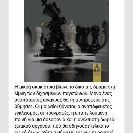
Η μικρή σκακίστρια βίωνε το δικό της δράμα στη
λίμνη των διχασμένων παγετώνων. Μόνο ένας
ανυπότακτος αίγαγρος θα τη συντρόφευε στις
θύμησες. Οι μοιραίοι θάνατοι, ο αναπόφευκτος
εγκλεισμός, οι προγραφές, η επαπειλούμενη
ποινή για μια δολοφονία και η ανέλπιστη δωρεά
ζωτικού οργάνου, πού θα οδηγούσε τελικά το
ριζικό όλων; Θύτη ή θύμα θα έδειχνε το ορφανό