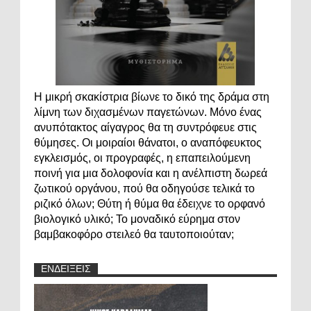
Η μικρή σκακίστρια βίωνε το δικό της δράμα στη
λίμνη των διχασμένων παγετώνων. Μόνο ένας
ανυπότακτος αίγαγρος θα τη συντρόφευε στις
θύμησες. Οι μοιραίοι θάνατοι, ο αναπόφευκτος
εγκλεισμός, οι προγραφές, η επαπειλούμενη
ποινή για μια δολοφονία και η ανέλπιστη δωρεά
ζωτικού οργάνου, πού θα οδηγούσε τελικά το
ριζικό όλων; Θύτη ή θύμα θα έδειχνε το ορφανό
βιολογικό υλικό; Το μοναδικό εύρημα στον
βαμβακοφόρο στειλεό θα ταυτοποιούταν;
ΕΝΔΕΙΞΕΙΣ