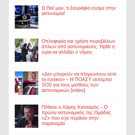
Ω Θεέ μου, τι ξουράφια είχαμε στην
αστυνομία!
Οπλοφορία και χρήση πυροβόλων
όπλων από αστυνομικούς: Ήρθε η
ώρα να αλλάξει ο νόμος
«Δεν μπορούν να πληρώσουν ούτε
το ενοίκιο» – Η ΠΟΑΣΥ εκπέμπει
SOS για τους μισθούς των
αστυνομικών [video]
Πέθανε ο Χάρης Κατσαρός – Ο
πρώην αστυνομικός της Ομάδας
«Ζ» που είχε περάσει στην
παρανομία