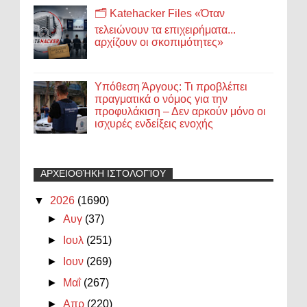
🗂️ Katehacker Files «Όταν
τελειώνουν τα επιχειρήματα...
αρχίζουν οι σκοπιμότητες»
Υπόθεση Άργους: Τι προβλέπει
πραγματικά ο νόμος για την
προφυλάκιση – Δεν αρκούν μόνο οι
ισχυρές ενδείξεις ενοχής
ΑΡΧΕΙΟΘΉΚΗ ΙΣΤΟΛΟΓΊΟΥ
▼
2026
(1690)
►
Αυγ
(37)
►
Ιουλ
(251)
►
Ιουν
(269)
►
Μαΐ
(267)
►
Απρ
(220)