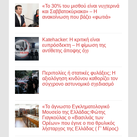
«Το 30% του μισθού είναι νυχτερινά
και Σαββατοκύριακα» – Η
ανακοίνωση που βάζει «φωτιά»
Katehacker: Η κριτική είναι
ευπρόσδεκτη – Η φίμωση της
αντίθετης άποψης όχι
Περιπολίες ή στατικές φυλάξεις; Η
αξιολόγηση κινδύνου καθορίζει τον
σύγχρονο αστυνομικό σχεδιασμό
«Το άγνωστο Εγκληματολογικό
Μουσείο της Ελλάδας:Φώτης
Γιαγκούλας ο «Βασιλιάς των
Ορέων» που έγινε ο πιο θρυλικός
λήσταρχος της Ελλάδας ( Γ' Μέρος)