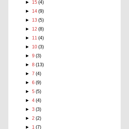
►
15
(4)
►
14
(9)
►
13
(5)
►
12
(8)
►
11
(4)
►
10
(3)
►
9
(3)
►
8
(13)
►
7
(4)
►
6
(9)
►
5
(5)
►
4
(4)
►
3
(3)
►
2
(2)
►
1
(7)