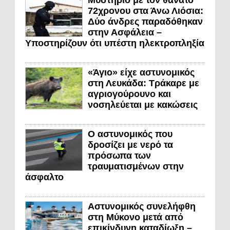
Μυστήριο με τον θάνατο
72χρονου στα Άνω Λιόσια:
Δύο άνδρες παραδόθηκαν
στην Ασφάλεια –
Υποστηρίζουν ότι υπέστη ηλεκτροπληξία
«Άγιο» είχε αστυνομικός
στη Λευκάδα: Τράκαρε με
αγριογούρουνο και
νοσηλεύεται με κακώσεις
Ο αστυνομικός που
δροσίζει με νερό τα
πρόσωπα των
τραυματισμένων στην
άσφαλτο
Αστυνομικός συνελήφθη
στη Μύκονο μετά από
επικίνδυνη καταδίωξη –