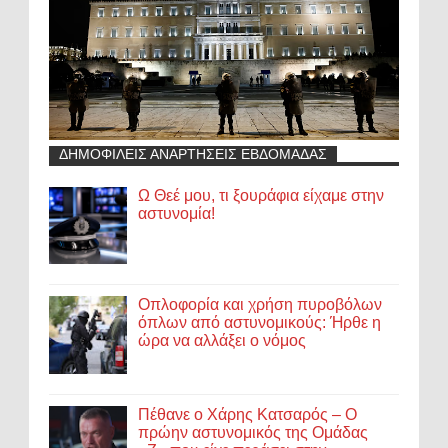
ΔΗΜΟΦΙΛΕΙΣ ΑΝΑΡΤΗΣΕΙΣ ΕΒΔΟΜΑΔΑΣ
Ω Θεέ μου, τι ξουράφια είχαμε στην
αστυνομία!
Οπλοφορία και χρήση πυροβόλων
όπλων από αστυνομικούς: Ήρθε η
ώρα να αλλάξει ο νόμος
Πέθανε ο Χάρης Κατσαρός – Ο
πρώην αστυνομικός της Ομάδας