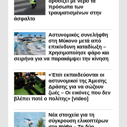
δροσίζει με νερό τα
πρόσωπα των
τραυματισμένων στην
άσφαλτο
Αστυνομικός συνελήφθη
στη Μύκονο μετά από
επικίνδυνη καταδίωξη –
Χρησιμοποίησε φάρο και
σειρήνα για να παρακάμψει την κίνηση
«Έτσι εκπαιδεύονται οι
αστυνομικοί της Άμεσης
Δράσης για να σώζουν
ζωές – Οι εικόνες που δεν
βλέπει ποτέ ο πολίτης» [video]
Νέα στοιχεία για τη
σύγκρουση ελικοπτέρων
στη Ψάθα – Τα δύο