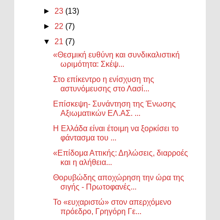
►
23
(13)
►
22
(7)
▼
21
(7)
«Θεσμική ευθύνη και συνδικαλιστική
ωριμότητα: Σκέψ...
Στο επίκεντρο η ενίσχυση της
αστυνόμευσης στο Λασί...
Επίσκεψη- Συνάντηση της Ένωσης
Αξιωματικών ΕΛ.ΑΣ. ...
Η Ελλάδα είναι έτοιμη να ξορκίσει το
φάντασμα του ...
«Επίδομα Αττικής: Δηλώσεις, διαρροές
και η αλήθεια...
Θορυβώδης αποχώρηση την ώρα της
σιγής - Πρωτοφανές...
Το «ευχαριστώ» στον απερχόμενο
πρόεδρο, Γρηγόρη Γε...