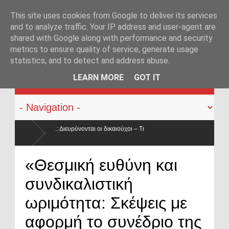
This site uses cookies from Google to deliver its services
and to analyze traffic. Your IP address and user-agent are
shared with Google along with performance and security
metrics to ensure quality of service, generate usage
statistics, and to detect and address abuse.
KATEHACKER
LEARN MORE
GOT IT
δικαιούχοι – Τι
μειώνεται κατά 50% ο
Οπλοφορία και χρήση πυροβόλων όπλων α
«Θεσμική ευθύνη και
ο νόμος
συνδικαλιστική
ωριμότητα: Σκέψεις με
αφορμή το συνέδριο της