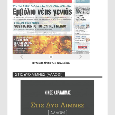
Τα
πρωτοσέλιδα
των
εφημερίδων
ΣΤΙΣ ΔΥΟ ΛΊΜΝΕΣ (ΆΛΛΟΘΙ)