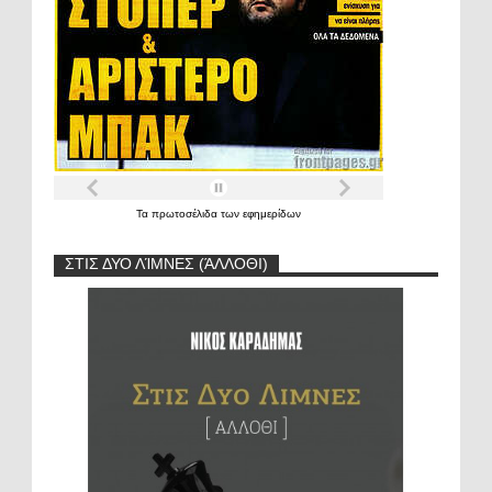
Τα
πρωτοσέλιδα
των
εφημερίδων
ΣΤΙΣ ΔΥΟ ΛΊΜΝΕΣ (ΆΛΛΟΘΙ)