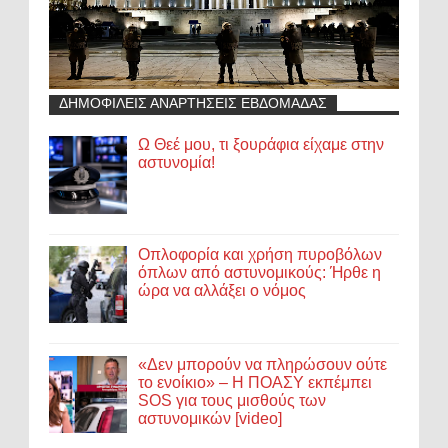
ΔΗΜΟΦΙΛΕΙΣ ΑΝΑΡΤΗΣΕΙΣ ΕΒΔΟΜΑΔΑΣ
Ω Θεέ μου, τι ξουράφια είχαμε στην
αστυνομία!
Οπλοφορία και χρήση πυροβόλων
όπλων από αστυνομικούς: Ήρθε η
ώρα να αλλάξει ο νόμος
«Δεν μπορούν να πληρώσουν ούτε
το ενοίκιο» – Η ΠΟΑΣΥ εκπέμπει
SOS για τους μισθούς των
αστυνομικών [video]