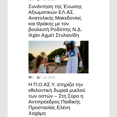
Συνάντηση της Ένωσης
Αξιωματικών ΕΛ.ΑΣ.
Ανατολικής Μακεδονίας
και Θράκης με τον
βουλευτή Ροδόπης Ν.Δ.
Ιλχάν Αχμέτ Στυλιανίδη
0
7-19-2026
Η Π.Ο.ΑΣ.Υ. στηρίζει την
εθελοντική δωρεά μυελού
των οστών – Στη Σύρο η
Αντιπρόεδρος Παιδικής
Προστασίας Ελένη
Χαχάμη