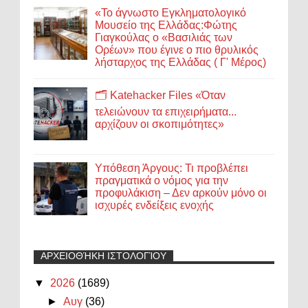
«Το άγνωστο Εγκληματολογικό
Μουσείο της Ελλάδας:Φώτης
Γιαγκούλας ο «Βασιλιάς των
Ορέων» που έγινε ο πιο θρυλικός
λήσταρχος της Ελλάδας ( Γ' Μέρος)
🗂️ Katehacker Files «Όταν
τελειώνουν τα επιχειρήματα...
αρχίζουν οι σκοπιμότητες»
Υπόθεση Άργους: Τι προβλέπει
πραγματικά ο νόμος για την
προφυλάκιση – Δεν αρκούν μόνο οι
ισχυρές ενδείξεις ενοχής
ΑΡΧΕΙΟΘΉΚΗ ΙΣΤΟΛΟΓΊΟΥ
▼
2026
(1689)
►
Αυγ
(36)