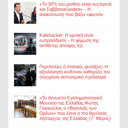
«Το 30% του μισθού είναι νυχτερινά
και Σαββατοκύριακα» – Η
ανακοίνωση που βάζει «φωτιά»
Katehacker: Η κριτική είναι
ευπρόσδεκτη – Η φίμωση της
αντίθετης άποψης όχι
Περιπολίες ή στατικές φυλάξεις; Η
αξιολόγηση κινδύνου καθορίζει τον
σύγχρονο αστυνομικό σχεδιασμό
«Το άγνωστο Εγκληματολογικό
Μουσείο της Ελλάδας:Φώτης
Γιαγκούλας ο «Βασιλιάς των
Ορέων» που έγινε ο πιο θρυλικός
λήσταρχος της Ελλάδας ( Γ' Μέρος)