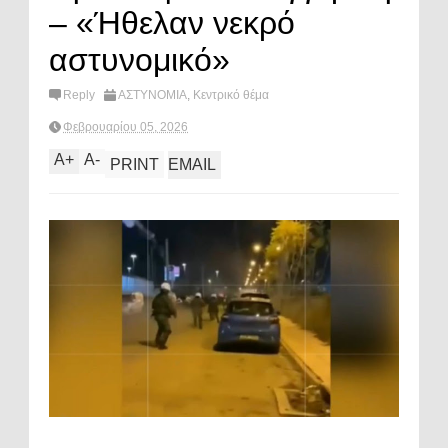
– «Ήθελαν νεκρό
αστυνομικό»
Reply
ΑΣΤΥΝΟΜΙΑ
,
Κεντρικό θέμα
Φεβρουαρίου 05, 2026
A
+
A
-
PRINT
EMAIL