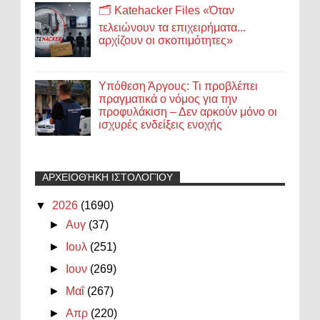
🗂️ Katehacker Files «Όταν
τελειώνουν τα επιχειρήματα...
αρχίζουν οι σκοπιμότητες»
Υπόθεση Άργους: Τι προβλέπει
πραγματικά ο νόμος για την
προφυλάκιση – Δεν αρκούν μόνο οι
ισχυρές ενδείξεις ενοχής
ΑΡΧΕΙΟΘΉΚΗ ΙΣΤΟΛΟΓΊΟΥ
▼
2026
(1690)
►
Αυγ
(37)
►
Ιουλ
(251)
►
Ιουν
(269)
►
Μαΐ
(267)
►
Απρ
(220)