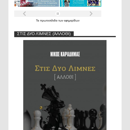
Τα
πρωτοσέλιδα
των
εφημερίδων
ΣΤΙΣ ΔΥΟ ΛΊΜΝΕΣ (ΆΛΛΟΘΙ)