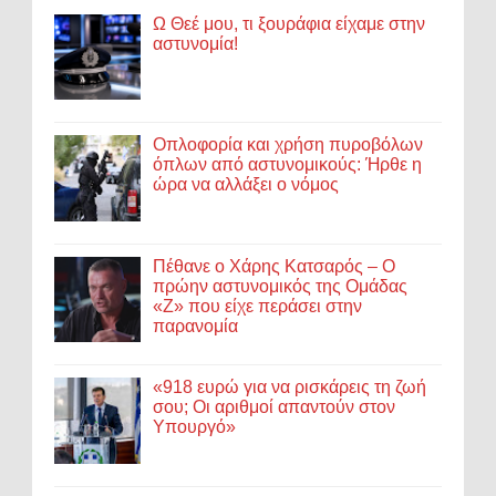
Ω Θεέ μου, τι ξουράφια είχαμε στην
αστυνομία!
Οπλοφορία και χρήση πυροβόλων
όπλων από αστυνομικούς: Ήρθε η
ώρα να αλλάξει ο νόμος
Πέθανε ο Χάρης Κατσαρός – Ο
πρώην αστυνομικός της Ομάδας
«Ζ» που είχε περάσει στην
παρανομία
«918 ευρώ για να ρισκάρεις τη ζωή
σου; Οι αριθμοί απαντούν στον
Υπουργό»