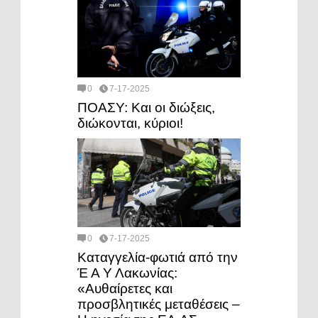
0
7-17-2025
ΠΟΑΣΥ: Και οι διώξεις,
διώκονται, κύριοι!
0
7-17-2025
Καταγγελία-φωτιά από την
Έ Α Υ Λακωνίας:
«Αυθαίρετες και
προσβλητικές μεταθέσεις –