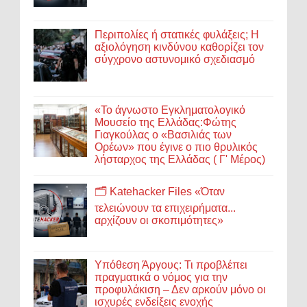
Περιπολίες ή στατικές φυλάξεις; Η
αξιολόγηση κινδύνου καθορίζει τον
σύγχρονο αστυνομικό σχεδιασμό
«Το άγνωστο Εγκληματολογικό
Μουσείο της Ελλάδας:Φώτης
Γιαγκούλας ο «Βασιλιάς των
Ορέων» που έγινε ο πιο θρυλικός
λήσταρχος της Ελλάδας ( Γ' Μέρος)
🗂️ Katehacker Files «Όταν
τελειώνουν τα επιχειρήματα...
αρχίζουν οι σκοπιμότητες»
Υπόθεση Άργους: Τι προβλέπει
πραγματικά ο νόμος για την
προφυλάκιση – Δεν αρκούν μόνο οι
ισχυρές ενδείξεις ενοχής