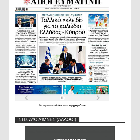
Τα
πρωτοσέλιδα
των
εφημερίδων
ΣΤΙΣ ΔΥΟ ΛΊΜΝΕΣ (ΆΛΛΟΘΙ)