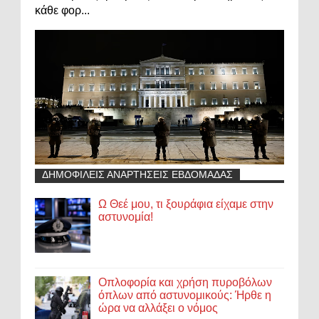
κάθε φορ...
ΔΗΜΟΦΙΛΕΙΣ ΑΝΑΡΤΗΣΕΙΣ ΕΒΔΟΜΑΔΑΣ
Ω Θεέ μου, τι ξουράφια είχαμε στην
αστυνομία!
Οπλοφορία και χρήση πυροβόλων
όπλων από αστυνομικούς: Ήρθε η
ώρα να αλλάξει ο νόμος