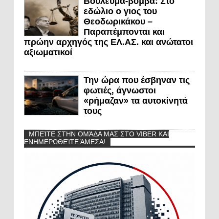
Βούλευμα-βόμβα: Στο
εδώλιο ο γιος του
Θεοδωρικάκου –
Παραπέμπονται και
πρώην αρχηγός της ΕΛ.ΑΣ. και ανώτατοι
αξιωματικοί
Την ώρα που έσβηναν τις
φωτιές, άγνωστοι
«ρήμαζαν» τα αυτοκίνητά
τους
ΜΠΕΊΤΕ ΣΤΗΝ ΟΜΆΔΑ ΜΑΣ ΣΤΟ VIBER ΚΑΙ
ΕΝΗΜΕΡΩΘΕΊΤΕ ΆΜΕΣΑ!