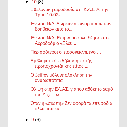
▼
10
(8)
Εθελοντική αιμοδοσία στη Δ.Α.Ε.Α. την
Τρίτη 10-02-...
Ένωση Ν/Α: Δωρεάν σεμινάριο πρώτων
βοηθειών από το...
Ένωση Ν/Α: Επιμνημόσυνη δέηση στο
Αεροδρόμιο «Ελευ...
Περισσότεροι οι προσκεκλημένοι…
Εμβληματική εκδήλωση κοπής
πρωτοχρονιάτικης πίτας ...
Ο Jeffrey μόλυνε ολόκληρη την
ανθρωπότητα!
Θλίψη στην ΕΛ.ΑΣ. για τον αδόκητο χαμό
του Αρχιφύλ...
Όταν η «σιωπή» δεν αφορά τα επεισόδια
αλλά όσα ειπ...
►
9
(6)