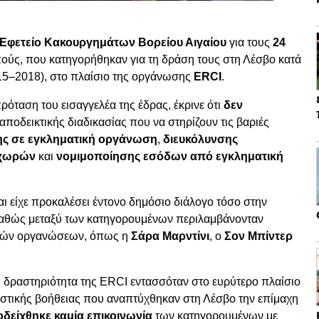
 Εφετείο Κακουργημάτων Βορείου Αιγαίου
για τους
24
πούς, που κατηγορήθηκαν για τη δράση τους στη Λέσβο κατά
15–2018), στο πλαίσιο της οργάνωσης
ERCI
.
ρόταση του εισαγγελέα της έδρας, έκρινε ότι
δεν
ποδεικτικής διαδικασίας που να στηρίζουν τις βαριές
ης σε εγκληματική οργάνωση
,
διευκόλυνσης
 χωρών
και
νομιμοποίησης εσόδων από εγκληματική
ι είχε προκαλέσει έντονο δημόσιο διάλογο τόσο στην
καθώς μεταξύ των κατηγορουμένων περιλαμβάνονταν
ικών οργανώσεων, όπως η
Σάρα Μαρντίνι
, ο
Σον Μπίντερ
 δραστηριότητα της ERCI εντασσόταν στο ευρύτερο πλαίσιο
στικής βοήθειας που αναπτύχθηκαν στη Λέσβο την επίμαχη
δείχθηκε καμία επικοινωνία
των κατηγορουμένων με