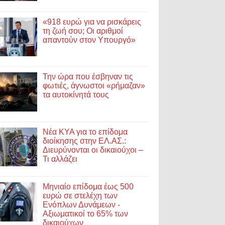
«918 ευρώ για να ρισκάρεις
τη ζωή σου; Οι αριθμοί
απαντούν στον Υπουργό»
Την ώρα που έσβηναν τις
φωτιές, άγνωστοι «ρήμαζαν»
τα αυτοκίνητά τους
Νέα ΚΥΑ για το επίδομα
διοίκησης στην ΕΛ.ΑΣ.:
Διευρύνονται οι δικαιούχοι –
Τι αλλάζει
Μηνιαίο επίδομα έως 500
ευρώ σε στελέχη των
Ενόπλων Δυνάμεων -
Αξιωματικοί το 65% των
δικαιούχων