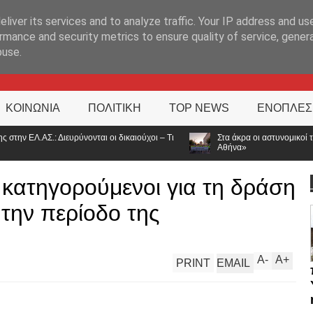
ΊΑ
liver its services and to analyze traffic. Your IP address and us
rmance and security metrics to ensure quality of service, gene
buse.
ΚΟΙΝΩΝΙΑ
ΠΟΛΙΤΙΚΗ
TOP NEWS
ΕΝΟΠΛΕΣ
 δικαιούχοι – Τι
Στα άκρα οι αστυνομικοί των Ιωαννίνων: Συμβολική διαμ
Αθήνα»
 κατηγορούμενοι για τη δράση
την περίοδο της
A
-
A
+
PRINT
EMAIL