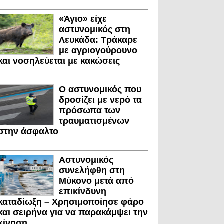
«Άγιο» είχε
αστυνομικός στη
Λευκάδα: Τράκαρε
με αγριογούρουνο
και νοσηλεύεται με κακώσεις
Ο αστυνομικός που
δροσίζει με νερό τα
πρόσωπα των
τραυματισμένων
στην άσφαλτο
Αστυνομικός
συνελήφθη στη
Μύκονο μετά από
επικίνδυνη
καταδίωξη – Χρησιμοποίησε φάρο
και σειρήνα για να παρακάμψει την
κίνηση