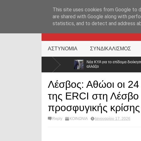
ΑΡΧΙΚΉ ΣΕΛΊΔΑ
ΕΛΛΑΔΑ
ΕΠΙΚΑΙΡΟΤΗΤΑ
ΕΠΙΚΟΙΝΩΝ
This site uses cookies from Google to de
are shared with Google along with perfo
statistics, and to detect and address a
KATEHACKER
ΑΣΤΥΝΟΜΙΑ
ΣΥΝΔΙΚΑΛΙΣΜΟΣ
στην
Νέα ΚΥΑ για το επίδομα διοίκησης στην ΕΛ.ΑΣ.: Διευρύνονται οι
αλλάζει
Λέσβος: Αθώοι οι 24
της ERCI στη Λέσβο 
προσφυγικής κρίσης
Reply
ΚΟΙΝΩΝΙΑ
Ιανουαρίου 17, 2026