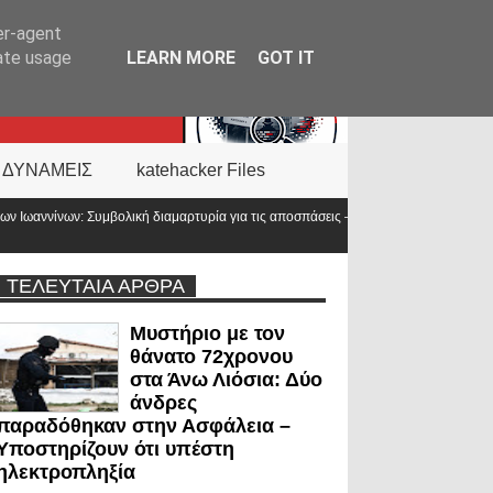
er-agent
rate usage
LEARN MORE
GOT IT
 ΔΥΝΑΜΕΙΣ
katehacker Files
αρτυρία για τις αποσπάσεις – «Η Ελλάδα δεν είναι μόνο η
Νέα ΚΥΑ για το
προϋπολογισ
ΤΕΛΕΥΤΑΙΑ ΑΡΘΡΑ
Μυστήριο με τον
θάνατο 72χρονου
στα Άνω Λιόσια: Δύο
άνδρες
παραδόθηκαν στην Ασφάλεια –
Υποστηρίζουν ότι υπέστη
ηλεκτροπληξία