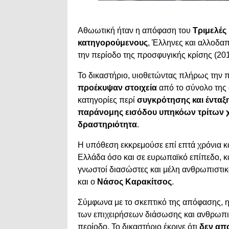
Αθωωτική ήταν η απόφαση του
Τριμελές
κατηγορούμενους
, Έλληνες και αλλοδα
την περίοδο της προσφυγικής κρίσης (20
Το δικαστήριο, υιοθετώντας πλήρως την π
προέκυψαν στοιχεία
από το σύνολο της α
κατηγορίες περί
συγκρότησης και ένταξ
παράνομης εισόδου υπηκόων τρίτων
δραστηριότητα
.
Η υπόθεση εκκρεμούσε επί επτά χρόνια κα
Ελλάδα όσο και σε ευρωπαϊκό επίπεδο, 
γνωστοί διασώστες και μέλη ανθρωπιστ
και ο
Νάσος Καρακίτσος
.
Σύμφωνα με το σκεπτικό της απόφασης, η
των επιχειρήσεων διάσωσης και ανθρωπι
περίοδο. Το δικαστήριο έκρινε ότι
δεν απο