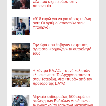
«Ζ» που είχε περάσει στην
παρανομία
«918 ευρώ για να ρισκάρεις τη ζωή
σου; Οι αριθμοί απαντούν στον
Υπουργό»
Την ώρα που έσβηναν τις φωτιές,
άγνωστοι «ρήμαζαν» τα αυτοκίνητά
τους
Η κόντρα ΕΛ.ΑΣ. – συνδικαλιστών
κλιμακώνεται: Το Αρχηγείο απαντά
στον Τσαϊρίδη, νέα «πυρά» από τον
πρόεδρο της ΕΑΥΘ
Μηνιαίο επίδομα έως 500 ευρώ σε
στελέχη των Ενόπλων Δυνάμεων -
Αξιωματικοί το 65% των δικαιούχων