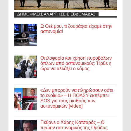
ΔΗΜΟΦΙΛΕΙΣ ΑΝΑΡΤΗΣΕΙΣ ΕΒΔΟΜΑΔΑΣ
Ω Θεέ μου, τι ξουράφια είχαμε στην
αστυνομία!
Οπλοφορία και χρήση πυροβόλων
όπλων από αστυνομικούς: Ήρθε η
ώρα να αλλάξει ο νόμος
«Δεν μπορούν να πληρώσουν ούτε
το ενοίκιο» – Η ΠΟΑΣΥ εκπέμπει
SOS για τους μισθούς των
αστυνομικών [video]
Πέθανε ο Χάρης Κατσαρός – Ο
πρώην αστυνομικός της Ομάδας