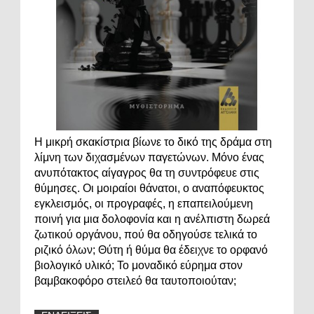
Η μικρή σκακίστρια βίωνε το δικό της δράμα στη
λίμνη των διχασμένων παγετώνων. Μόνο ένας
ανυπότακτος αίγαγρος θα τη συντρόφευε στις
θύμησες. Οι μοιραίοι θάνατοι, ο αναπόφευκτος
εγκλεισμός, οι προγραφές, η επαπειλούμενη
ποινή για μια δολοφονία και η ανέλπιστη δωρεά
ζωτικού οργάνου, πού θα οδηγούσε τελικά το
ριζικό όλων; Θύτη ή θύμα θα έδειχνε το ορφανό
βιολογικό υλικό; Το μοναδικό εύρημα στον
βαμβακοφόρο στειλεό θα ταυτοποιούταν;