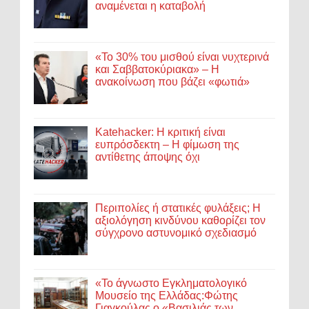
αναμένεται η καταβολή
«Το 30% του μισθού είναι νυχτερινά
και Σαββατοκύριακα» – Η
ανακοίνωση που βάζει «φωτιά»
Katehacker: Η κριτική είναι
ευπρόσδεκτη – Η φίμωση της
αντίθετης άποψης όχι
Περιπολίες ή στατικές φυλάξεις; Η
αξιολόγηση κινδύνου καθορίζει τον
σύγχρονο αστυνομικό σχεδιασμό
«Το άγνωστο Εγκληματολογικό
Μουσείο της Ελλάδας:Φώτης
Γιαγκούλας ο «Βασιλιάς των