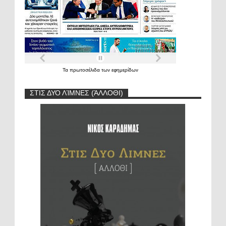
Τα
πρωτοσέλιδα
των
εφημερίδων
ΣΤΙΣ ΔΥΟ ΛΊΜΝΕΣ (ΆΛΛΟΘΙ)