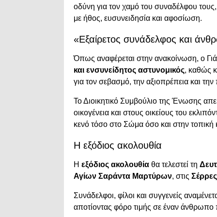
οδύνη για τον χαμό του συναδέλφου τους
με ήθος, ευσυνειδησία και αφοσίωση.
«Εξαίρετος συνάδελφος και άνθ
Όπως αναφέρεται στην ανακοίνωση, ο Γι
και ενσυνείδητος αστυνομικός
, καθώς κ
για τον σεβασμό, την αξιοπρέπεια και τη
Το Διοικητικό Συμβούλιο της Ένωσης απε
οικογένεια και στους οικείους του εκλιπό
κενό τόσο στο Σώμα όσο και στην τοπική 
Η εξόδιος ακολουθία
Η
εξόδιος ακολουθία
θα τελεστεί τη
Δευτ
Αγίων Σαράντα Μαρτύρων
, στις
Σέρρες
Συνάδελφοι, φίλοι και συγγενείς αναμένετ
αποτίοντας φόρο τιμής σε έναν άνθρωπο 