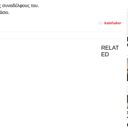
ς συναδέλφους του.
άσει.
By
katehaker
RELAT
ED