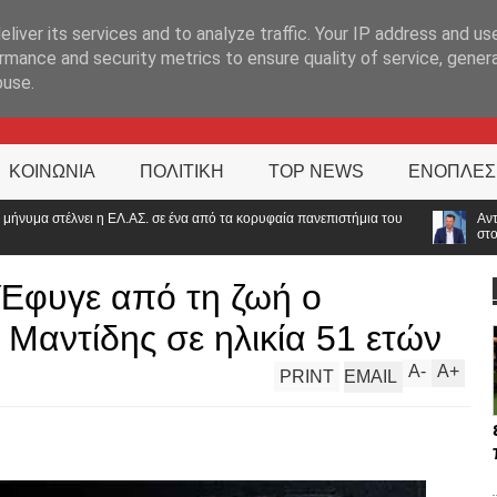
ΊΑ
liver its services and to analyze traffic. Your IP address and us
rmance and security metrics to ensure quality of service, gene
buse.
ΚΟΙΝΩΝΙΑ
ΠΟΛΙΤΙΚΗ
TOP NEWS
ΕΝΟΠΛΕΣ
να από τα κορυφαία πανεπιστήμια του
Αντιπρόεδρος ΠΟΑΣΥ: «Οι νέοι γυρ
στο 2000»
 Έφυγε από τη ζωή ο
 Μαντίδης σε ηλικία 51 ετών
A
-
A
+
PRINT
EMAIL