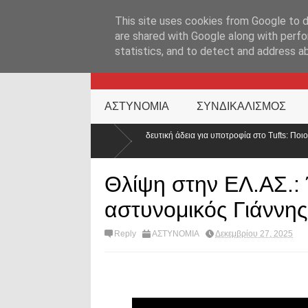
ΑΡΧΙΚΉ ΣΕΛΊΔΑ
ΕΛΛΑΔΑ
ΕΠΙΚΑΙΡΟΤΗΤΑ
ΕΠΙΚΟΙΝΩΝ
This site uses cookies from Google to de
are shared with Google along with perfo
statistics, and to detect and address a
KATEHACKER
ΑΣΤΥΝΟΜΙΑ
ΣΥΝΔΙΚΑΛΙΣΜΟΣ
ε εκπαιδευτική άδεια για υποτροφία στο Tufts: Ποιο μήνυμα στέλνει η ΕΛ.ΑΣ. σε έ
Θλίψη στην ΕΛ.ΑΣ.:
αστυνομικός Γιάννης
Reply
ΑΣΤΥΝΟΜΙΑ
Δεκεμβρίου 27, 2025