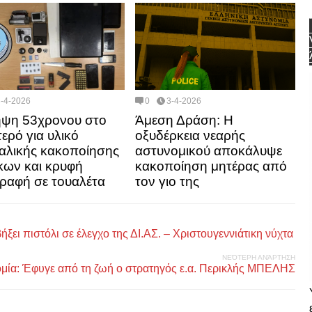
3-4-2026
0
3-4-2026
ψη 53χρονου στο
Άμεση Δράση: Η
ερό για υλικό
οξυδέρκεια νεαρής
αλικής κακοποίησης
αστυνομικού αποκάλυψε
κων και κρυφή
κακοποίηση μητέρας από
ραφή σε τουαλέτα
τον γιο της
ι πιστόλι σε έλεγχο της ΔΙ.ΑΣ. – Χριστουγεννιάτικη νύχτα
ΝΕΌΤΕΡΗ ΑΝΆΡΤΗΣΗ
ομία: Έφυγε από τη ζωή ο στρατηγός ε.α. Περικλής ΜΠΕΛΗΣ