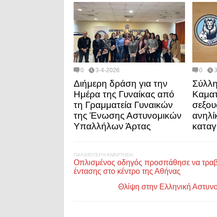
0
3-4-2026
0
Διήμερη δράση για την
Σύλλη
Ημέρα της Γυναίκας από
Καματ
τη Γραμματεία Γυναικών
σεξου
της Ένωσης Αστυνομικών
ανηλί
Υπαλλήλων Άρτας
καταγ
ΠΑΛΑΙΌΤΕΡΗ ΑΝΆΡΤΗΣΗ
Οπλισμένος οδηγός προσπάθησε να τραβήξε
έντασης στο κέντρο της Αθήνας
Θλίψη στην Ελληνική Αστυν