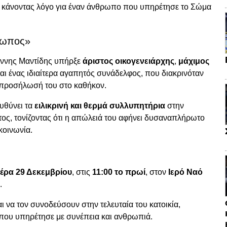
, κάνοντας λόγο για έναν άνθρωπο που υπηρέτησε το Σώμα
ρωπος»
άννης Μαντίδης υπήρξε
άριστος οικογενειάρχης
,
μάχιμος
αι ένας ιδιαίτερα αγαπητός συνάδελφος, που διακρινόταν
ν προσήλωσή του στο καθήκον.
υθύνει τα
ειλικρινή και θερμά συλλυπητήρια
στην
ντος, τονίζοντας ότι η απώλειά του αφήνει δυσαναπλήρωτο
κοινωνία.
έρα 29 Δεκεμβρίου
, στις
11:00 το πρωί
, στον
Ιερό Ναό
.
αι να τον συνοδεύσουν στην τελευταία του κατοικία,
που υπηρέτησε με συνέπεια και ανθρωπιά.