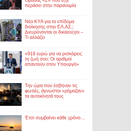
Ομάδας «Ζ» που είχε
περάσει στην παρανομία
Νέα ΚΥΑ για το επίδομα
διοίκησης στην ΕΛ.ΑΣ.:
Διευρύνονται οι δικαιούχοι –
Τι αλλάζει
«918 ευρώ για να ρισκάρεις
τη ζωή σου; Οι αριθμοί
απαντούν στον Υπουργό»
Την ώρα που έσβηναν τις
φωτιές, άγνωστοι «ρήμαζαν»
τα αυτοκίνητά τους
Έτσι συμβαίνει κάθε χρόνο…