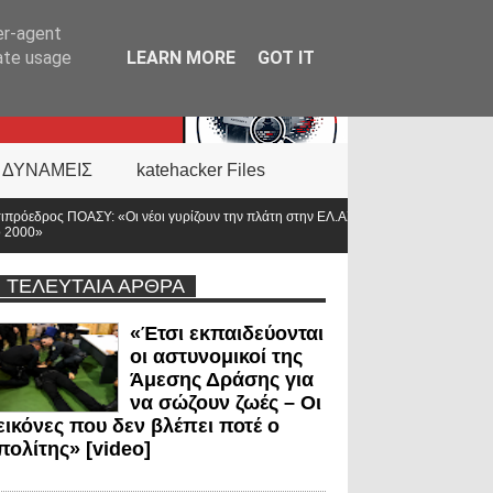
er-agent
rate usage
LEARN MORE
GOT IT
 ΔΥΝΑΜΕΙΣ
katehacker Files
ίζουν την πλάτη στην ΕΛ.ΑΣ. – Οι βάσεις κατρακύλησαν και οι μισθοί έμειναν
ΤΕΛΕΥΤΑΙΑ ΑΡΘΡΑ
«Έτσι εκπαιδεύονται
οι αστυνομικοί της
Άμεσης Δράσης για
να σώζουν ζωές – Οι
εικόνες που δεν βλέπει ποτέ ο
πολίτης» [video]