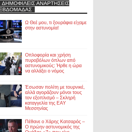
ΔΗΜΟΦΙΛΕΙΣ ΑΝΑΡΤΗΣΕΙΣ
ΕΒΔΟΜΑΔΑΣ
Ω Θεέ μου, τι ξουράφια είχαμε
στην αστυνομία!
Οπλοφορία και χρήση
πυροβόλων όπλων από
αστυνομικούς: Ήρθε η ώρα
να αλλάξει ο νόμος
Έσωσαν πολίτη με τουρνικέ,
αλλά αγοράζουν μόνοι τους
τον εξοπλισμό – Σκληρή
καταγγελία της ΕΑΥ
Μεσσηνίας
Πέθανε ο Χάρης Κατσαρός –
Ο πρώην αστυνομικός της