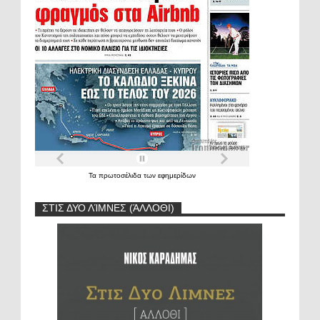
Τα
πρωτοσέλιδα
των
εφημερίδων
ΣΤΙΣ ΔΥΟ ΛΊΜΝΕΣ (ΆΛΛΟΘΙ)