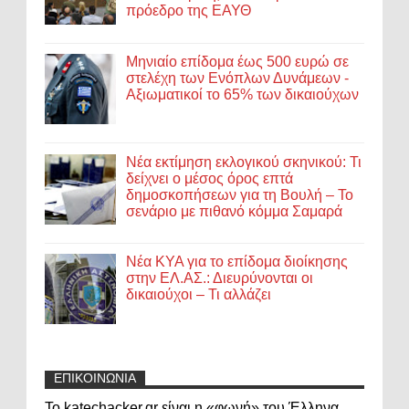
πρόεδρο της ΕΑΥΘ
Μηνιαίο επίδομα έως 500 ευρώ σε
στελέχη των Ενόπλων Δυνάμεων -
Αξιωματικοί το 65% των δικαιούχων
Νέα εκτίμηση εκλογικού σκηνικού: Τι
δείχνει ο μέσος όρος επτά
δημοσκοπήσεων για τη Βουλή – Το
σενάριο με πιθανό κόμμα Σαμαρά
Νέα ΚΥΑ για το επίδομα διοίκησης
στην ΕΛ.ΑΣ.: Διευρύνονται οι
δικαιούχοι – Τι αλλάζει
ΕΠΙΚΟΙΝΩΝΙΑ
Το katechacker.gr είναι η «φωνή» του Έλληνα