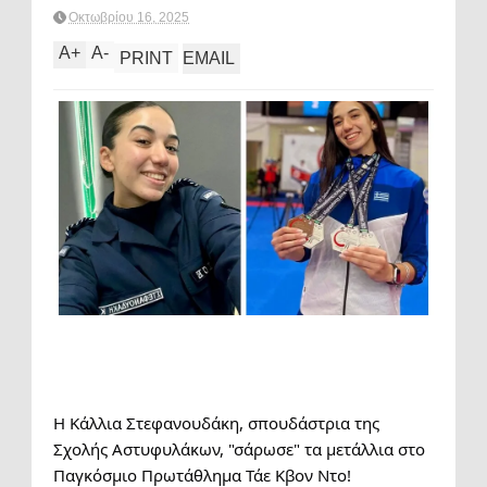
Οκτωβρίου 16, 2025
A
+
A
-
PRINT
EMAIL
Η
Κάλλια Στεφανουδάκη, σπουδάστρια της
Σχολής Αστυφυλάκων, "σάρωσε" τα μετάλλια στο
Παγκόσμιο Πρωτάθλημα Τάε Κβον Ντο!