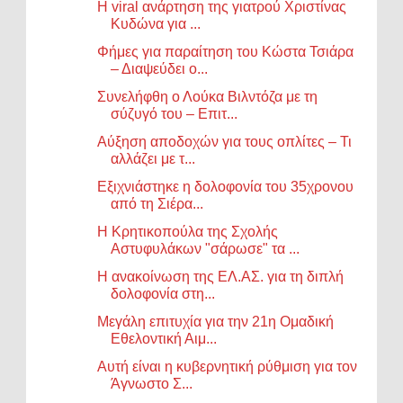
Η viral ανάρτηση της γιατρού Χριστίνας
Κυδώνα για ...
Φήμες για παραίτηση του Κώστα Τσιάρα
– Διαψεύδει ο...
Συνελήφθη ο Λούκα Βιλντόζα με τη
σύζυγό του – Επιτ...
Αύξηση αποδοχών για τους οπλίτες – Τι
αλλάζει με τ...
Εξιχνιάστηκε η δολοφονία του 35χρονου
από τη Σιέρα...
Η Κρητικοπούλα της Σχολής
Αστυφυλάκων "σάρωσε" τα ...
Η ανακοίνωση της ΕΛ.ΑΣ. για τη διπλή
δολοφονία στη...
Μεγάλη επιτυχία για την 21η Ομαδική
Εθελοντική Αιμ...
Αυτή είναι η κυβερνητική ρύθμιση για τον
Άγνωστο Σ...