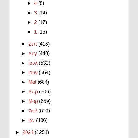
►
4
(8)
►
3
(14)
►
2
(17)
►
1
(15)
►
Σεπ
(418)
►
Αυγ
(440)
►
Ιουλ
(532)
►
Ιουν
(564)
►
Μαΐ
(684)
►
Απρ
(706)
►
Μαρ
(659)
►
Φεβ
(600)
►
Ιαν
(436)
►
2024
(1251)