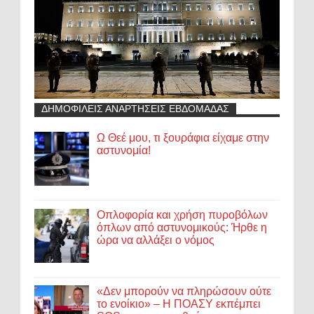
ΔΗΜΟΦΙΛΕΙΣ ΑΝΑΡΤΗΣΕΙΣ ΕΒΔΟΜΑΔΑΣ
Ω Θεέ μου, τι ξουράφια είχαμε στην
αστυνομία!
Οπλοφορία και χρήση πυροβόλων
όπλων από αστυνομικούς: Ήρθε η
ώρα να αλλάξει ο νόμος
«Δεν μπορούν να πληρώσουν ούτε
το ενοίκιο» – Η ΠΟΑΣΥ εκπέμπει