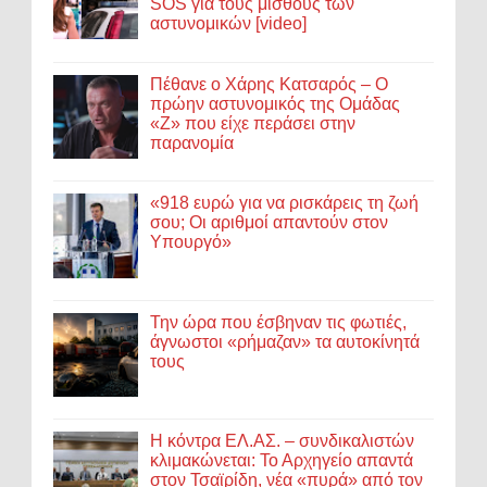
SOS για τους μισθούς των
αστυνομικών [video]
Πέθανε ο Χάρης Κατσαρός – Ο
πρώην αστυνομικός της Ομάδας
«Ζ» που είχε περάσει στην
παρανομία
«918 ευρώ για να ρισκάρεις τη ζωή
σου; Οι αριθμοί απαντούν στον
Υπουργό»
Την ώρα που έσβηναν τις φωτιές,
άγνωστοι «ρήμαζαν» τα αυτοκίνητά
τους
Η κόντρα ΕΛ.ΑΣ. – συνδικαλιστών
κλιμακώνεται: Το Αρχηγείο απαντά
στον Τσαϊρίδη, νέα «πυρά» από τον