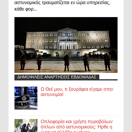
αστυνομικός τραυματίζεται εν ώρα υπηρεσίας,
κάθε φορ...
ΔΗΜΟΦΙΛΕΙΣ ΑΝΑΡΤΗΣΕΙΣ ΕΒΔΟΜΑΔΑΣ
Ω Θεέ μου, τι ξουράφια είχαμε στην
αστυνομία!
Οπλοφορία και χρήση πυροβόλων
όπλων από αστυνομικούς: Ήρθε η