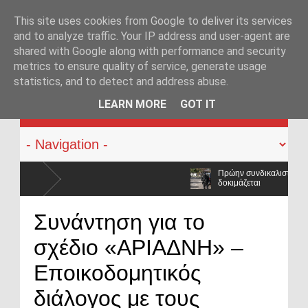
This site uses cookies from Google to deliver its services
and to analyze traffic. Your IP address and user-agent are
shared with Google along with performance and security
metrics to ensure quality of service, generate usage
statistics, and to detect and address abuse.
KATEHACKER
LEARN MORE
GOT IT
Πρώην συνδικαλιστικό στέλεχος της ΕΛ.ΑΣ. στο επίκεντρ
δοκιμάζεται
Απορρίφθηκε εκπαιδευτική άδεια για υποτροφία στο Tufts
Συνάντηση για το
κόσμου;
σχέδιο «ΑΡΙΑΔΝΗ» –
«Η Ελλάδα δεν είναι μόνο η Αθήνα»: Ηχηρό μήνυμα από 
περιφέρεια»
Εποικοδομητικός
διάλογος με τους