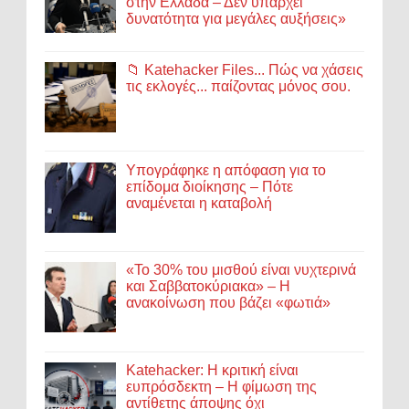
στην Ελλάδα – Δεν υπάρχει
δυνατότητα για μεγάλες αυξήσεις»
📁 Katehacker Files... Πώς να χάσεις
τις εκλογές... παίζοντας μόνος σου.
Υπογράφηκε η απόφαση για το
επίδομα διοίκησης – Πότε
αναμένεται η καταβολή
«Το 30% του μισθού είναι νυχτερινά
και Σαββατοκύριακα» – Η
ανακοίνωση που βάζει «φωτιά»
Katehacker: Η κριτική είναι
ευπρόσδεκτη – Η φίμωση της
αντίθετης άποψης όχι