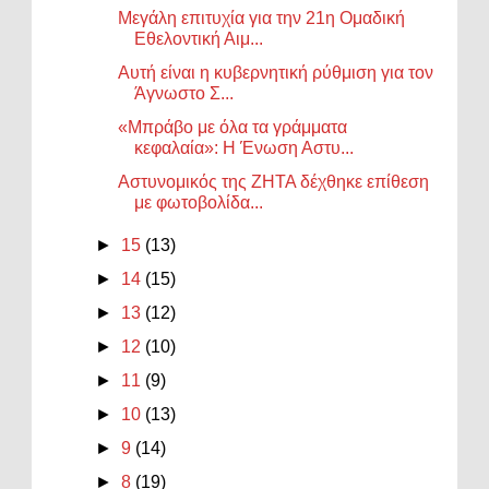
Μεγάλη επιτυχία για την 21η Ομαδική
Εθελοντική Αιμ...
Αυτή είναι η κυβερνητική ρύθμιση για τον
Άγνωστο Σ...
«Μπράβο με όλα τα γράμματα
κεφαλαία»: Η Ένωση Αστυ...
Αστυνομικός της ΖΗΤΑ δέχθηκε επίθεση
με φωτοβολίδα...
►
15
(13)
►
14
(15)
►
13
(12)
►
12
(10)
►
11
(9)
►
10
(13)
►
9
(14)
►
8
(19)