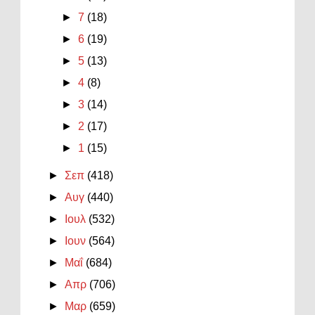
►
7
(18)
►
6
(19)
►
5
(13)
►
4
(8)
►
3
(14)
►
2
(17)
►
1
(15)
►
Σεπ
(418)
►
Αυγ
(440)
►
Ιουλ
(532)
►
Ιουν
(564)
►
Μαΐ
(684)
►
Απρ
(706)
►
Μαρ
(659)