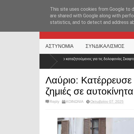
ΑΡΧΙΚΉ ΣΕΛΊΔΑ
ΕΛΛΑΔΑ
ΕΠΙΚΑΙΡΟΤΗΤΑ
ΕΠΙΚΟΙΝΩΝ
This site uses cookies from Google to de
are shared with Google along with perfo
statistics, and to detect and address a
KATEHACKER
ΑΣΤΥΝΟΜΙΑ
ΣΥΝΔΙΚΑΛΙΣΜΟΣ
τις δολοφονίες Σκαφτούρου, Ρουμπέτη,
Απορρίφθηκε εκπαιδευτική άδ
κόσμου;
Λαύριο: Κατέρρευσε 
ζημιές σε αυτοκίνητ
Reply
ΚΟΙΝΩΝΙΑ
Οκτωβρίου 07, 2025