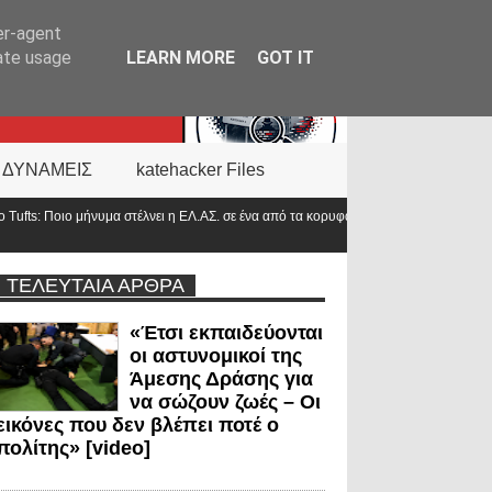
er-agent
rate usage
LEARN MORE
GOT IT
 ΔΥΝΑΜΕΙΣ
katehacker Files
α πανεπιστήμια του
Αντιπρόεδρος ΠΟΑΣΥ: «Οι νέοι γυρίζουν την πλάτη στ
στο 2000»
ΤΕΛΕΥΤΑΙΑ ΑΡΘΡΑ
«Έτσι εκπαιδεύονται
οι αστυνομικοί της
Άμεσης Δράσης για
να σώζουν ζωές – Οι
εικόνες που δεν βλέπει ποτέ ο
πολίτης» [video]