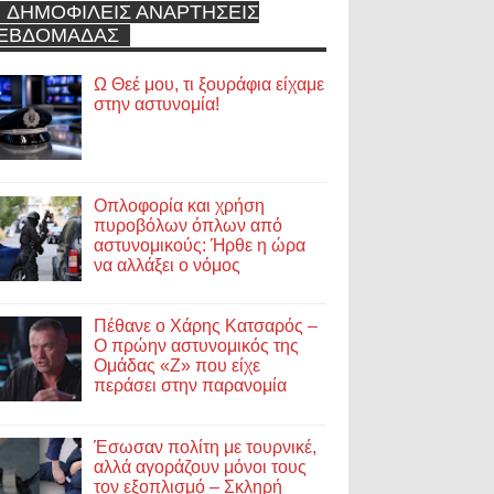
ΔΗΜΟΦΙΛΕΙΣ ΑΝΑΡΤΗΣΕΙΣ
ΕΒΔΟΜΑΔΑΣ
Ω Θεέ μου, τι ξουράφια είχαμε
στην αστυνομία!
Οπλοφορία και χρήση
πυροβόλων όπλων από
αστυνομικούς: Ήρθε η ώρα
να αλλάξει ο νόμος
Πέθανε ο Χάρης Κατσαρός –
Ο πρώην αστυνομικός της
Ομάδας «Ζ» που είχε
περάσει στην παρανομία
Έσωσαν πολίτη με τουρνικέ,
αλλά αγοράζουν μόνοι τους
τον εξοπλισμό – Σκληρή