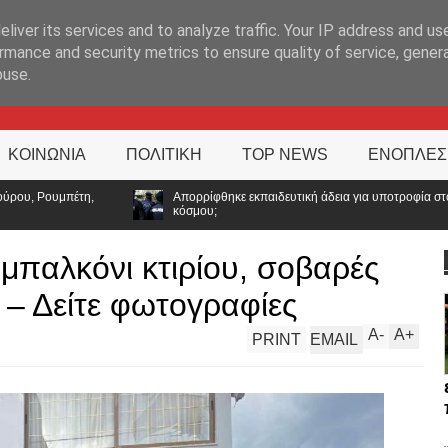
ΊΑ
liver its services and to analyze traffic. Your IP address and us
rmance and security metrics to ensure quality of service, gene
buse.
ΚΟΙΝΩΝΙΑ
ΠΟΛΙΤΙΚΗ
TOP NEWS
ΕΝΟΠΛΕΣ
εια για υποτροφία στο Tufts: Ποιο μήνυμα στέλνει η ΕΛ.ΑΣ. σε ένα από τα κορυφαί
μπαλκόνι κτιρίου, σοβαρές
α – Δείτε φωτογραφίες
A
-
A
+
PRINT
EMAIL