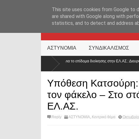
ΑΡΧΙΚΉ ΣΕΛΊΔΑ
ΕΛΛΑΔΑ
ΕΠΙΚΑΙΡΟΤΗΤΑ
ΕΠΙΚΟΙΝΩΝ
This site uses cookies from Google to de
are shared with Google along with perfo
statistics, and to detect and address a
KATEHACKER
ΑΣΤΥΝΟΜΙΑ
ΣΥΝΔΙΚΑΛΙΣΜΟΣ
α ΚΥΑ για το επίδομα διοίκησης στην ΕΛ.ΑΣ.: Διευρύνονται οι δικαιούχοι – Τι
λάζει
Υπόθεση Κατσούρη: 
τον φάκελο – Στο σ
ΕΛ.ΑΣ.
Reply
ΑΣΤΥΝΟΜΙΑ
,
Κεντρικό θέμα
Οκτωβρίο