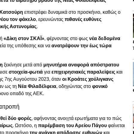
μετά το αιματηρό βράδυ της Νέας Φιλαδέλφειας
 Κατσούρη
επιστρέφει δυναμικά στο προσκήνιο, καθώς ο
 νέου τον φάκελο
, ερευνώντας
πιθανές ευθύνες
ικής Αστυνομίας
.
πή
«Δίκη στον ΣΚΑΪ»
, φέρνοντας στο φως
νέα δεδομένα
ρεία της υπόθεσης και να
ανατρέψουν την έως τώρα
η
ξεκίνησε μετά από
μηνυτήρια αναφορά απόστρατου
μισε
στοιχεία-φωτιά
για
επιχειρησιακές παραλείψεις
και
της 7ης Αυγούστου 2023, όταν
οι Κροάτες χούλιγκανς
αν ως τη
Νέα Φιλαδέλφεια
, οδηγώντας στο
φονικό
ρονο οπαδό της ΑΕΚ.
νατροπή
θεί δύο φορές
, αφήνοντας ανοιχτά ερωτήματα για το πώς
αίρως
. Ωστόσο, η
παρέμβαση του Αρείου Πάγου
φαίνεται
στο προσκήνιο
την ανάγκη απόδοσης ευθυνών
και