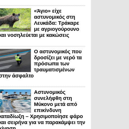
«Άγιο» είχε
αστυνομικός στη
Λευκάδα: Τράκαρε
με αγριογούρουνο
και νοσηλεύεται με κακώσεις
Ο αστυνομικός που
δροσίζει με νερό τα
πρόσωπα των
τραυματισμένων
στην άσφαλτο
Αστυνομικός
συνελήφθη στη
Μύκονο μετά από
επικίνδυνη
καταδίωξη – Χρησιμοποίησε φάρο
και σειρήνα για να παρακάμψει την
κίνηση