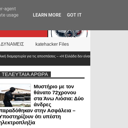
er-agent
rate usage
LEARN MORE
GOT IT
 ΔΥΝΑΜΕΙΣ
katehacker Files
σεις – «Η Ελλάδα δεν είναι μόνο η
Νέα ΚΥΑ για το επίδομα των «πρώτων α
προϋπολογισμός
ΤΕΛΕΥΤΑΙΑ ΑΡΘΡΑ
Μυστήριο με τον
θάνατο 72χρονου
στα Άνω Λιόσια: Δύο
άνδρες
παραδόθηκαν στην Ασφάλεια –
Υποστηρίζουν ότι υπέστη
ηλεκτροπληξία