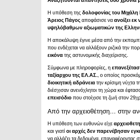
Αναζητούνται απαντήσεις δύο χρόνια 
Η υπόθεση της
δολοφονίας του Μιχάλη
Άρειος Πάγος
αποφάσισε να
ανοίξει εκ
υψηλόβαθμων αξιωματικών της Ελλην
Η αποκάλυψη έγινε μέσα από την εκπομ
που ενδέχεται να αλλάξουν ριζικά την πο
εικόνα
της αστυνομικής διαχείρισης.
Σύμφωνα με πληροφορίες, η
επανεξέτασ
ταξίαρχου της ΕΛ.ΑΣ.
, ο οποίος προσκό
διοικητική αδράνεια
την κρίσιμη νύχτα 
διέσχισαν ανενόχλητοι τη χώρα και έφτασ
επεισόδιο
που στοίχισε τη ζωή στον 29χ
Από την αρχειοθέτηση… στην α
Η υπόθεση των ευθυνών είχε
αρχειοθετη
και γιατί
οι αρχές δεν παρενέβησαν εγκ
να αλλάζει τα δεδομένα, επαναφέροντας 