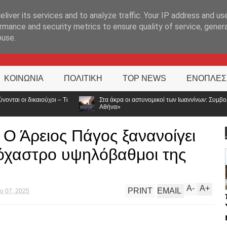
ΊΑ
liver its services and to analyze traffic. Your IP address and us
rmance and security metrics to ensure quality of service, gene
buse.
ΚΟΙΝΩΝΙΑ
ΠΟΛΙΤΙΚΗ
TOP NEWS
ΕΝΟΠΛΕΣ
Στα άκρα οι αστυνομικοί των Ιωαννίνων: Συμβολική διαμαρτυρία για τις αποσπά
Αθήνα»
Ο Άρειος Πάγος ξανανοίγει
τόχαστρο υψηλόβαθμοι της
A
-
A
+
PRINT
EMAIL
υ 07, 2025