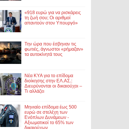
«918 ευρώ για να ρισκάρεις
τη ζωή σου; Οι αριθμοί
απαντούν στον Υπουργό»
Την ώρα που έσβηναν τις
φωτιές, άγνωστοι «ρήμαζαν»
τα αυτοκίνητά τους
Νέα ΚΥΑ για το επίδομα
διοίκησης στην ΕΛ.ΑΣ.:
Διευρύνονται οι δικαιούχοι –
Τι αλλάζει
Μηνιαίο επίδομα έως 500
ευρώ σε στελέχη των
Ενόπλων Δυνάμεων -
Αξιωματικοί το 65% των
δικαιούχων