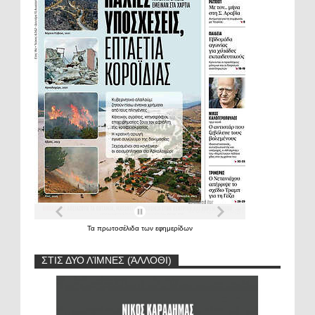
Τα
πρωτοσέλιδα
των
εφημερίδων
ΣΤΙΣ ΔΥΟ ΛΊΜΝΕΣ (ΆΛΛΟΘΙ)