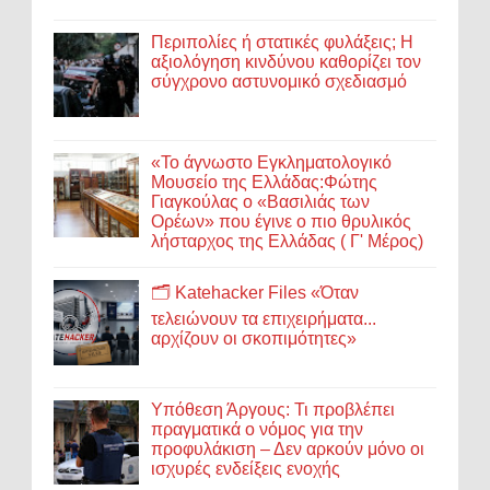
Περιπολίες ή στατικές φυλάξεις; Η
αξιολόγηση κινδύνου καθορίζει τον
σύγχρονο αστυνομικό σχεδιασμό
«Το άγνωστο Εγκληματολογικό
Μουσείο της Ελλάδας:Φώτης
Γιαγκούλας ο «Βασιλιάς των
Ορέων» που έγινε ο πιο θρυλικός
λήσταρχος της Ελλάδας ( Γ' Μέρος)
🗂️ Katehacker Files «Όταν
τελειώνουν τα επιχειρήματα...
αρχίζουν οι σκοπιμότητες»
Υπόθεση Άργους: Τι προβλέπει
πραγματικά ο νόμος για την
προφυλάκιση – Δεν αρκούν μόνο οι
ισχυρές ενδείξεις ενοχής