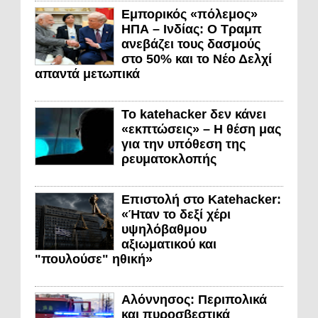
Εμπορικός «πόλεμος»
ΗΠΑ – Ινδίας: Ο Τραμπ
ανεβάζει τους δασμούς
στο 50% και το Νέο Δελχί
απαντά μετωπικά
Το katehacker δεν κάνει
«εκπτώσεις» – Η θέση μας
για την υπόθεση της
ρευματοκλοπής
Επιστολή στο Katehacker:
«Ήταν το δεξί χέρι
υψηλόβαθμου
αξιωματικού και
"πουλούσε" ηθική»
Αλόννησος: Περιπολικά
και πυροσβεστικά