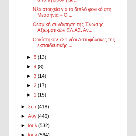
Νέα στοιχεία για το διπλό φονικό στη
Μεσσηνία – Ο ...
Θεσμική συνάντηση της Ένωσης
Αξιωματικών ΕΛ.ΑΣ. Αν...
Ορκίστηκαν 721 νέοι Αστυφύλακες της
εκπαιδευτικής ...
►
5
(13)
►
4
(8)
►
3
(14)
►
2
(17)
►
1
(15)
►
Σεπ
(418)
►
Αυγ
(440)
►
Ιουλ
(532)
►
Ιουν
(564)