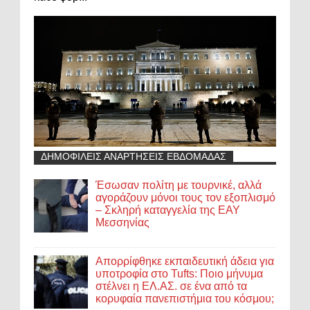
ΔΗΜΟΦΙΛΕΙΣ ΑΝΑΡΤΗΣΕΙΣ ΕΒΔΟΜΑΔΑΣ
Έσωσαν πολίτη με τουρνικέ, αλλά
αγοράζουν μόνοι τους τον εξοπλισμό
– Σκληρή καταγγελία της ΕΑΥ
Μεσσηνίας
Απορρίφθηκε εκπαιδευτική άδεια για
υποτροφία στο Tufts: Ποιο μήνυμα
στέλνει η ΕΛ.ΑΣ. σε ένα από τα
κορυφαία πανεπιστήμια του κόσμου;