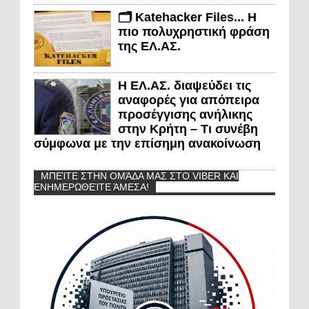
🗂️ Katehacker Files... Η
πιο πολυχρηστική φράση
της ΕΛ.ΑΣ.
Η ΕΛ.ΑΣ. διαψεύδει τις
αναφορές για απόπειρα
προσέγγισης ανήλικης
στην Κρήτη – Τι συνέβη
σύμφωνα με την επίσημη ανακοίνωση
ΜΠΕΊΤΕ ΣΤΗΝ ΟΜΆΔΑ ΜΑΣ ΣΤΟ VIBER ΚΑΙ
ΕΝΗΜΕΡΩΘΕΊΤΕ ΆΜΕΣΑ!