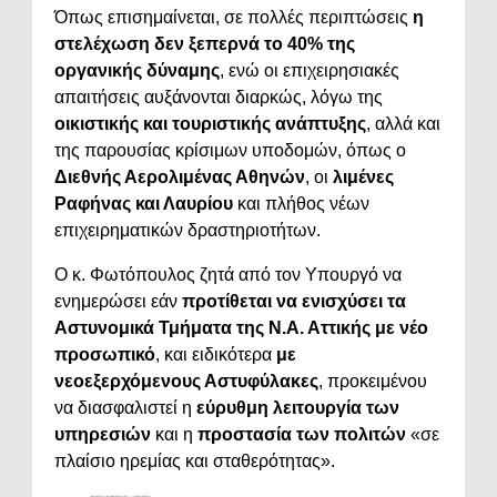
Όπως επισημαίνεται, σε πολλές περιπτώσεις
η
στελέχωση δεν ξεπερνά το 40% της
οργανικής δύναμης
, ενώ οι επιχειρησιακές
απαιτήσεις αυξάνονται διαρκώς, λόγω της
οικιστικής και τουριστικής ανάπτυξης
, αλλά και
της παρουσίας κρίσιμων υποδομών, όπως ο
Διεθνής Αερολιμένας Αθηνών
, οι
λιμένες
Ραφήνας και Λαυρίου
και πλήθος νέων
επιχειρηματικών δραστηριοτήτων.
Ο κ. Φωτόπουλος ζητά από τον Υπουργό να
ενημερώσει εάν
προτίθεται να ενισχύσει τα
Αστυνομικά Τμήματα της Ν.Α. Αττικής με νέο
προσωπικό
, και ειδικότερα
με
νεοεξερχόμενους Αστυφύλακες
, προκειμένου
να διασφαλιστεί η
εύρυθμη λειτουργία των
υπηρεσιών
και η
προστασία των πολιτών
«σε
πλαίσιο ηρεμίας και σταθερότητας».