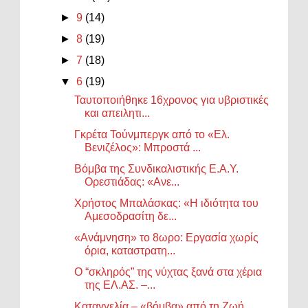
►
9
(14)
►
8
(19)
►
7
(18)
▼
6
(19)
Ταυτοποιήθηκε 16χρονος για υβριστικές
και απειλητι...
Γκρέτα Τούνμπεργκ από το «Ελ.
Βενιζέλος»: Μπροστά ...
Βόμβα της Συνδικαλιστικής Ε.Α.Υ.
Ορεστιάδας: «Ανε...
Χρήστος Μπαλάσκας: «Η ιδιότητα του
Αμεσοδρασίτη δε...
«Ανάμνηση» το 8ωρο: Εργασία χωρίς
όρια, καταστρατη...
Ο “σκληρός” της νύχτας ξανά στα χέρια
της ΕΛ.ΑΣ. –...
Καταγγελία – «βόμβα» από τη Ζωή