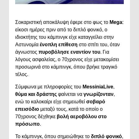
Σοκαριστική αποκάλυψη έφερε στο φως το
Mega
:
είκοσι ημέρες πριν από το διπλό φονικό, ο
ιδιοκτήτης του κάμπινγκ είχε καταγγείλει στην
Αστυνομία
ένοπλη επίθεση
στο σπίτι του, όταν
άγνωστος
πυροβόλησε εναντίον του
. Για
λόγους ασφαλείας, ο 70χρονος είχε μετακομίσει
προσωρινά στο κάμπινγκ, όπου βρήκε τραγικό
τέλος.
Σύμφωνα με πληροφορίες του
MessiniaLive
,
θύμα και δράστης
φαίνεται να
γνωρίζονταν
,
ενώ το καλοκαίρι είχε σημειωθεί
σοβαρό
επεισόδιο
μεταξύ τους, κατά το οποίο ο
70χρονος δέχθηκε
βολή αεροβόλου στο
πρόσωπο
.
Το κάμπινγκ, όπου σημειώθηκε το
διπλό φονικό
,