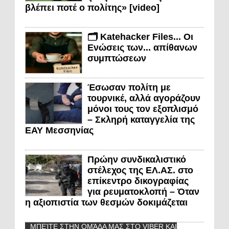
βλέπει ποτέ ο πολίτης» [video]
🗂️ Katehacker Files... Οι
Ενώσεις των... απίθανων
συμπτώσεων
Έσωσαν πολίτη με
τουρνικέ, αλλά αγοράζουν
μόνοι τους τον εξοπλισμό
– Σκληρή καταγγελία της
ΕΑΥ Μεσσηνίας
Πρώην συνδικαλιστικό
στέλεχος της ΕΛ.ΑΣ. στο
επίκεντρο δικογραφίας
για ρευματοκλοπή – Όταν
η αξιοπιστία των θεσμών δοκιμάζεται
ΜΠΕΊΤΕ ΣΤΗΝ ΟΜΆΔΑ ΜΑΣ ΣΤΟ VIBER ΚΑΙ