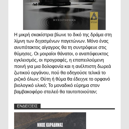
Η μικρή σκακίστρια βίωνε το δικό της δράμα στη
λίμνη των διχασμένων παγετώνων. Μόνο ένας
ανυπότακτος αίγαγρος θα τη συντρόφευε στις
θύμησες. Οι μοιραίοι θάνατοι, ο αναπόφευκτος
εγκλεισμός, οι προγραφές, η επαπειλούμενη
ποινή για μια δολοφονία και η ανέλπιστη δωρεά
ζωτικού οργάνου, πού θα οδηγούσε τελικά το
ριζικό όλων; Θύτη ή θύμα θα έδειχνε το ορφανό
βιολογικό υλικό; Το μοναδικό εύρημα στον
βαμβακοφόρο στειλεό θα ταυτοποιούταν;
ΕΝΔΕΙΞΕΙΣ