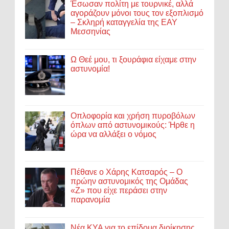
Έσωσαν πολίτη με τουρνικέ, αλλά
αγοράζουν μόνοι τους τον εξοπλισμό
– Σκληρή καταγγελία της ΕΑΥ
Μεσσηνίας
Ω Θεέ μου, τι ξουράφια είχαμε στην
αστυνομία!
Οπλοφορία και χρήση πυροβόλων
όπλων από αστυνομικούς: Ήρθε η
ώρα να αλλάξει ο νόμος
Πέθανε ο Χάρης Κατσαρός – Ο
πρώην αστυνομικός της Ομάδας
«Ζ» που είχε περάσει στην
παρανομία
Νέα ΚΥΑ για το επίδομα διοίκησης