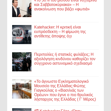
«Το 30% του μισθού είναι νυχτερινά
και Σαββατοκύριακα» – Η
ανακοίνωση που βάζει «φωτιά»
Katehacker: Η κριτική είναι
ευπρόσδεκτη – Η φίμωση της
αντίθετης άποψης όχι
Περιπολίες ή στατικές φυλάξεις; Η
αξιολόγηση κινδύνου καθορίζει τον
σύγχρονο αστυνομικό σχεδιασμό
«Το άγνωστο Εγκληματολογικό
Μουσείο της Ελλάδας:Φώτης
Γιαγκούλας ο «Βασιλιάς των
Ορέων» που έγινε ο πιο θρυλικός
λήσταρχος της Ελλάδας ( Γ' Μέρος)