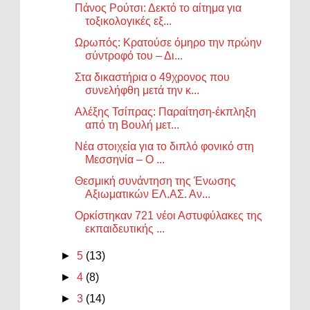
Πάνος Ρούτσι: Δεκτό το αίτημα για
τοξικολογικές εξ...
Ωρωπός: Κρατούσε όμηρο την πρώην
σύντροφό του – Δι...
Στα δικαστήρια ο 49χρονος που
συνελήφθη μετά την κ...
Αλέξης Τσίπρας: Παραίτηση-έκπληξη
από τη Βουλή μετ...
Νέα στοιχεία για το διπλό φονικό στη
Μεσσηνία – Ο ...
Θεσμική συνάντηση της Ένωσης
Αξιωματικών ΕΛ.ΑΣ. Αν...
Ορκίστηκαν 721 νέοι Αστυφύλακες της
εκπαιδευτικής ...
►
5
(13)
►
4
(8)
►
3
(14)