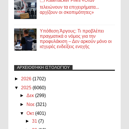
🗂️ Katehacker Files «Όταν
τελειώνουν τα επιχειρήματα...
αρχίζουν οι σκοπιμότητες»
Υπόθεση Άργους: Τι προβλέπει
πραγματικά ο νόμος για την
προφυλάκιση – Δεν αρκούν μόνο οι
ισχυρές ενδείξεις ενοχής
ΑΡΧΕΙΟΘΉΚΗ ΙΣΤΟΛΟΓΊΟΥ
►
2026
(1702)
▼
2025
(6060)
►
Δεκ
(299)
►
Νοε
(321)
▼
Οκτ
(401)
►
31
(7)