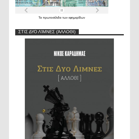
Τα
πρωτοσέλιδα
των
εφημερίδων
ΣΤΙΣ ΔΥΟ ΛΊΜΝΕΣ (ΆΛΛΟΘΙ)