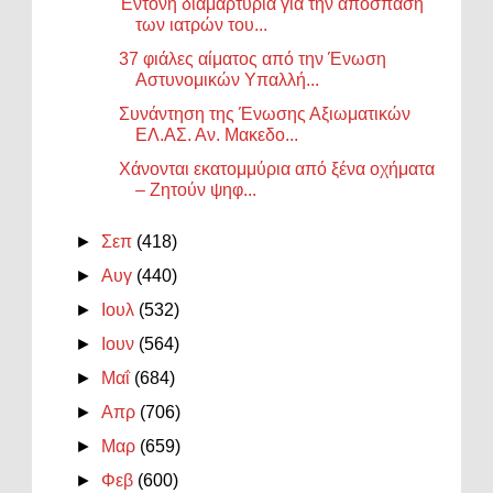
Έντονη διαμαρτυρία για την απόσπαση
των ιατρών του...
37 φιάλες αίματος από την Ένωση
Αστυνομικών Υπαλλή...
Συνάντηση της Ένωσης Αξιωματικών
ΕΛ.ΑΣ. Αν. Μακεδο...
Χάνονται εκατομμύρια από ξένα οχήματα
– Ζητούν ψηφ...
►
Σεπ
(418)
►
Αυγ
(440)
►
Ιουλ
(532)
►
Ιουν
(564)
►
Μαΐ
(684)
►
Απρ
(706)
►
Μαρ
(659)
►
Φεβ
(600)