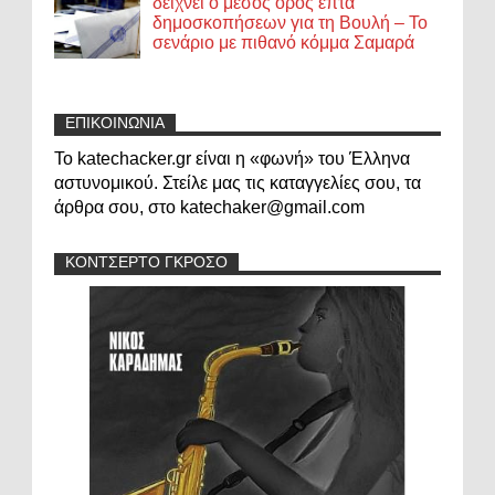
δείχνει ο μέσος όρος επτά
δημοσκοπήσεων για τη Βουλή – Το
σενάριο με πιθανό κόμμα Σαμαρά
ΕΠΙΚΟΙΝΩΝΙΑ
Το katechacker.gr είναι η «φωνή» του Έλληνα
αστυνομικού. Στείλε μας τις καταγγελίες σου, τα
άρθρα σου, στο katechaker@gmail.com
ΚΟΝΤΣΕΡΤΟ ΓΚΡΟΣΟ