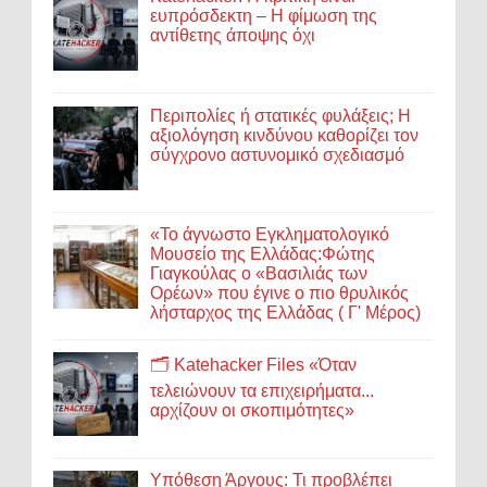
ευπρόσδεκτη – Η φίμωση της
αντίθετης άποψης όχι
Περιπολίες ή στατικές φυλάξεις; Η
αξιολόγηση κινδύνου καθορίζει τον
σύγχρονο αστυνομικό σχεδιασμό
«Το άγνωστο Εγκληματολογικό
Μουσείο της Ελλάδας:Φώτης
Γιαγκούλας ο «Βασιλιάς των
Ορέων» που έγινε ο πιο θρυλικός
λήσταρχος της Ελλάδας ( Γ' Μέρος)
🗂️ Katehacker Files «Όταν
τελειώνουν τα επιχειρήματα...
αρχίζουν οι σκοπιμότητες»
Υπόθεση Άργους: Τι προβλέπει