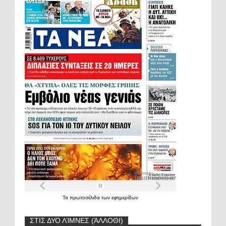
Τα
πρωτοσέλιδα
των
εφημερίδων
ΣΤΙΣ ΔΥΟ ΛΊΜΝΕΣ (ΆΛΛΟΘΙ)