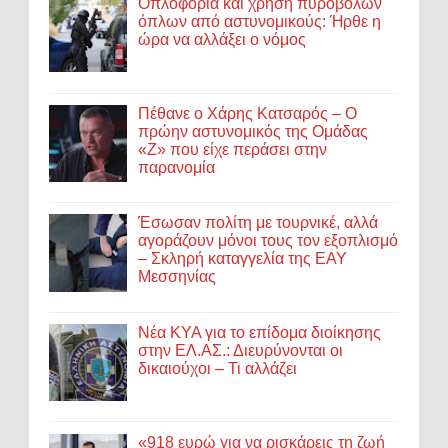
Οπλοφορία και χρήση πυροβόλων
όπλων από αστυνομικούς: Ήρθε η
ώρα να αλλάξει ο νόμος
Πέθανε ο Χάρης Κατσαρός – Ο
πρώην αστυνομικός της Ομάδας
«Ζ» που είχε περάσει στην
παρανομία
Έσωσαν πολίτη με τουρνικέ, αλλά
αγοράζουν μόνοι τους τον εξοπλισμό
– Σκληρή καταγγελία της ΕΑΥ
Μεσσηνίας
Νέα ΚΥΑ για το επίδομα διοίκησης
στην ΕΛ.ΑΣ.: Διευρύνονται οι
δικαιούχοι – Τι αλλάζει
«918 ευρώ για να ρισκάρεις τη ζωή