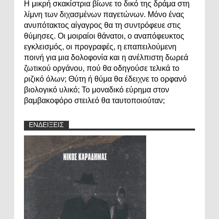
Η μικρή σκακίστρια βίωνε το δικό της δράμα στη
λίμνη των διχασμένων παγετώνων. Μόνο ένας
ανυπότακτος αίγαγρος θα τη συντρόφευε στις
θύμησες. Οι μοιραίοι θάνατοι, ο αναπόφευκτος
εγκλεισμός, οι προγραφές, η επαπειλούμενη
ποινή για μια δολοφονία και η ανέλπιστη δωρεά
ζωτικού οργάνου, πού θα οδηγούσε τελικά το
ριζικό όλων; Θύτη ή θύμα θα έδειχνε το ορφανό
βιολογικό υλικό; Το μοναδικό εύρημα στον
βαμβακοφόρο στειλεό θα ταυτοποιούταν;
ΕΝΔΕΙΞΕΙΣ