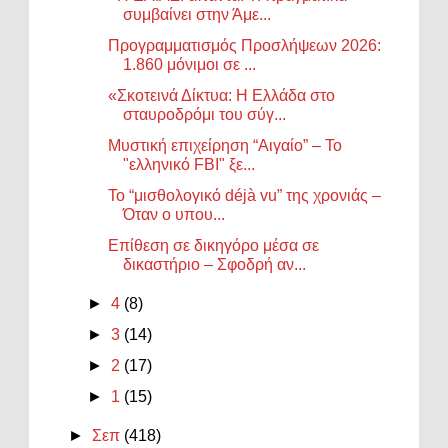
συμβαίνει στην Άμε...
Προγραμματισμός Προσλήψεων 2026:
1.860 μόνιμοι σε ...
«Σκοτεινά Δίκτυα: Η Ελλάδα στο
σταυροδρόμι του σύγ...
Μυστική επιχείρηση “Αιγαίο” – Το
"ελληνικό FBI" ξε...
Το “μισθολογικό déjà vu” της χρονιάς –
Όταν ο υπου...
Επίθεση σε δικηγόρο μέσα σε
δικαστήριο – Σφοδρή αν...
►
4
(8)
►
3
(14)
►
2
(17)
►
1
(15)
►
Σεπ
(418)