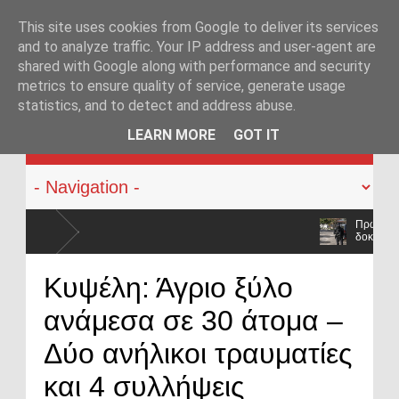
This site uses cookies from Google to deliver its services
and to analyze traffic. Your IP address and user-agent are
shared with Google along with performance and security
metrics to ensure quality of service, generate usage
statistics, and to detect and address abuse.
KATEHACKER
LEARN MORE
GOT IT
Πρώην συνδικαλιστικό στέλεχος της ΕΛ
δοκιμάζεται
Απορρίφθηκε εκπαιδευτική άδεια για υπ
Κυψέλη: Άγριο ξύλο
κόσμου;
ανάμεσα σε 30 άτομα –
«Η Ελλάδα δεν είναι μόνο η Αθήνα»: 
περιφέρεια»
Δύο ανήλικοι τραυματίες
και 4 συλλήψεις