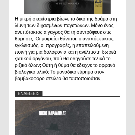
Η μικρή σκακίστρια βίωνε το δικό της δράμα στη
λίμνη των διχασμένων παγετώνων. Μόνο ένας
ανυπότακτος αίγαγρος θα τη συντρόφευε στις
θύμησες. Οι μοιραίοι θάνατοι, ο αναπόφευκτος
εγκλεισμός, οι προγραφές, η επαπειλούμενη
ποινή για μια δολοφονία και η ανέλπιστη δωρεά
ζωτικού οργάνου, πού θα οδηγούσε τελικά το
ριζικό όλων; Θύτη ή θύμα θα έδειχνε το ορφανό
βιολογικό υλικό; Το μοναδικό εύρημα στον
βαμβακοφόρο στειλεό θα ταυτοποιούταν;
ΕΝΔΕΙΞΕΙΣ