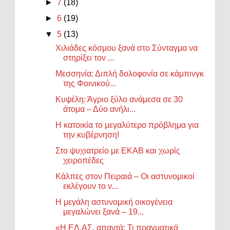
►
7
(18)
►
6
(19)
▼
5
(13)
Χιλιάδες κόσμου ξανά στο Σύνταγμα να
στηρίξει τον ...
Μεσσηνία: Διπλή δολοφονία σε κάμπινγκ
της Φοινικού...
Κυψέλη: Άγριο ξύλο ανάμεσα σε 30
άτομα – Δύο ανήλι...
Η κατοικία το μεγαλύτερο πρόβλημα για
την κυβέρνηση!
Στο ψυχιατρείο με ΕΚΑΒ και χωρίς
χειροπέδες
Κάλπες στον Πειραιά – Οι αστυνομικοί
εκλέγουν το ν...
Η μεγάλη αστυνομική οικογένεια
μεγαλώνει ξανά – 19...
«Η ΕΛ.ΑΣ. απαντά: Τι πραγματικά