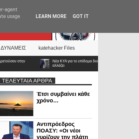
er-agent
rate usage
LEARN MORE
GOT IT
 ΔΥΝΑΜΕΙΣ
katehacker Files
ΚΥΑ για το επίδομα διοίκησης στην ΕΛ.ΑΣ.: Διευρύνονται οι δικαιούχοι – Τι
ζει
ΤΕΛΕΥΤΑΙΑ ΑΡΘΡΑ
Έτσι συμβαίνει κάθε
χρόνο…
Αντιπρόεδρος
ΠΟΑΣΥ: «Οι νέοι
γυρίζουν την πλάτη