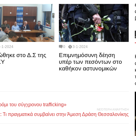
3-1-2024
0
3-1-2024
πώθηκε στο Δ.Σ της
Επιμνημόσυνη δέηση
ΣΥ
υπέρ των πεσόντων στο
καθήκον αστυνομικών
όμι του σύγχρονου trafficking»
ΝΕΌΤΕΡΗ ΑΝΆΡΤΗΣΗ
: Τι πραγματικά συμβαίνει στην Άμεση Δράση Θεσσαλονίκης