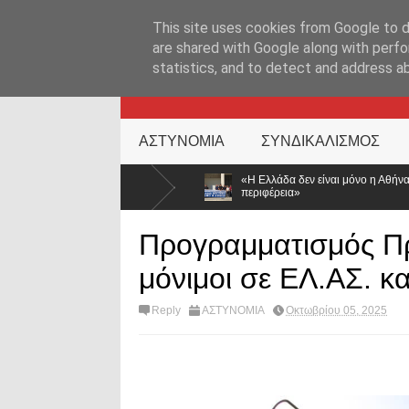
ΑΡΧΙΚΉ ΣΕΛΊΔΑ
ΕΛΛΑΔΑ
ΕΠΙΚΑΙΡΟΤΗΤΑ
ΕΠΙΚΟΙΝΩΝ
This site uses cookies from Google to de
are shared with Google along with perfo
statistics, and to detect and address a
KATEHACKER
ΑΣΤΥΝΟΜΙΑ
ΣΥΝΔΙΚΑΛΙΣΜΟΣ
υ
«Η Ελλάδα δεν είναι μόνο η Αθήνα»: Ηχηρό μήνυμα από τα Ιωάννινα 
περιφέρεια»
Προγραμματισμός Π
μόνιμοι σε ΕΛ.ΑΣ. κ
Reply
ΑΣΤΥΝΟΜΙΑ
Οκτωβρίου 05, 2025