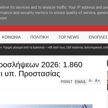
ΊΑ
liver its services and to analyze traffic. Your IP address and us
rmance and security metrics to ensure quality of service, gene
buse.
ΚΟΙΝΩΝΙΑ
ΠΟΛΙΤΙΚΗ
TOP NEWS
ΕΝΟΠΛΕΣ
– «66 από τους 168 πεσόντες αστυνομικούς υπηρετούσαν στην
Νέα 
αλλά
ροσλήψεων 2026: 1.860
αι υπ. Προστασίας
A
-
A
+
PRINT
EMAIL