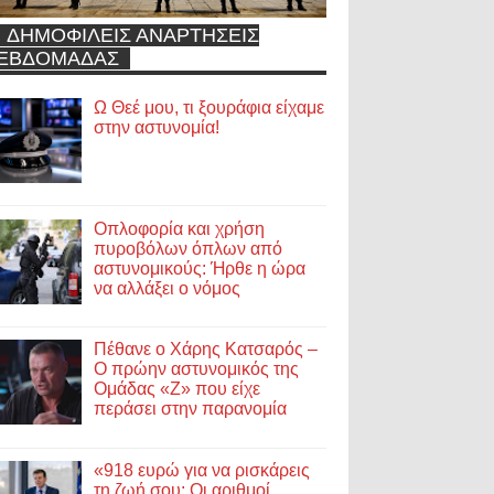
ΔΗΜΟΦΙΛΕΙΣ ΑΝΑΡΤΗΣΕΙΣ
ΕΒΔΟΜΑΔΑΣ
Ω Θεέ μου, τι ξουράφια είχαμε
στην αστυνομία!
Οπλοφορία και χρήση
πυροβόλων όπλων από
αστυνομικούς: Ήρθε η ώρα
να αλλάξει ο νόμος
Πέθανε ο Χάρης Κατσαρός –
Ο πρώην αστυνομικός της
Ομάδας «Ζ» που είχε
περάσει στην παρανομία
«918 ευρώ για να ρισκάρεις
τη ζωή σου; Οι αριθμοί