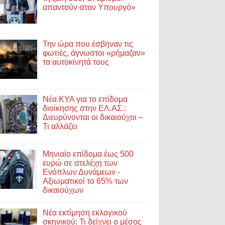
απαντούν στον Υπουργό»
Την ώρα που έσβηναν τις
φωτιές, άγνωστοι «ρήμαζαν»
τα αυτοκίνητά τους
Νέα ΚΥΑ για το επίδομα
διοίκησης στην ΕΛ.ΑΣ.:
Διευρύνονται οι δικαιούχοι –
Τι αλλάζει
Μηνιαίο επίδομα έως 500
ευρώ σε στελέχη των
Ενόπλων Δυνάμεων -
Αξιωματικοί το 65% των
δικαιούχων
Νέα εκτίμηση εκλογικού
σκηνικού: Τι δείχνει ο μέσος