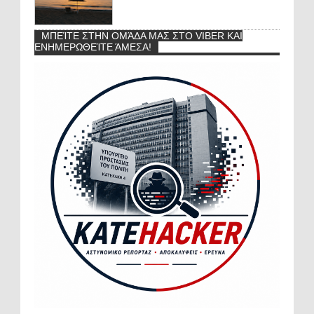
ΜΠΕΊΤΕ ΣΤΗΝ ΟΜΆΔΑ ΜΑΣ ΣΤΟ VIBER ΚΑΙ
ΕΝΗΜΕΡΩΘΕΊΤΕ ΆΜΕΣΑ!