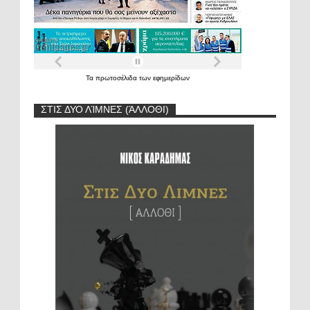
Τα
πρωτοσέλιδα
των
εφημερίδων
ΣΤΙΣ ΔΥΟ ΛΊΜΝΕΣ (ΆΛΛΟΘΙ)