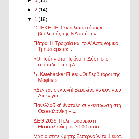
►
3
(11)
►
2
(14)
▼
1
(18)
ΟΠΕΚΕΠΕ: Ο «μελισσοκόμος»
βουλευτής της ΝΔ από την...
Πάτρα: Η Τροχαία και το Α’ Αστυνομικό
Τμήμα «μετακ...
«Ο Πούτιν στο Πεκίνο, η Δύση στο
σκοτάδι – και η Α...
📂 Katehacker Files: «Οι Σερβιτόροι της
Μαφίας»
«Δεν έχεις εντολή! Βερολίνο vs φον ντερ
Λάιεν για ...
Πανελλαδική ένστολη συγκέντρωση στη
Θεσσαλονίκη – ...
ΔΕΘ 2025: Πόλη–φρούριο η
Θεσσαλονίκη με 3.000 αστυ...
Μαφία στην Κρήτη: Ξεπερνούν το 1 εκατ.