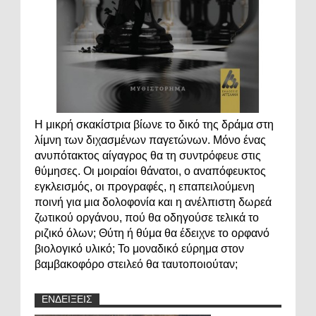
Η μικρή σκακίστρια βίωνε το δικό της δράμα στη
λίμνη των διχασμένων παγετώνων. Μόνο ένας
ανυπότακτος αίγαγρος θα τη συντρόφευε στις
θύμησες. Οι μοιραίοι θάνατοι, ο αναπόφευκτος
εγκλεισμός, οι προγραφές, η επαπειλούμενη
ποινή για μια δολοφονία και η ανέλπιστη δωρεά
ζωτικού οργάνου, πού θα οδηγούσε τελικά το
ριζικό όλων; Θύτη ή θύμα θα έδειχνε το ορφανό
βιολογικό υλικό; Το μοναδικό εύρημα στον
βαμβακοφόρο στειλεό θα ταυτοποιούταν;
ΕΝΔΕΙΞΕΙΣ