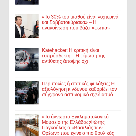
«Το 30% του μισθού είναι νυχτερινά
και Σαββατοκύριακα» – Η
ανακοίνωση που βάζει «φωτιά»
Katehacker: Η κριτική είναι
ευπρόσδεκτη – Η φίμωση της
αντίθετης άποψης όχι
Περιπολίες ή στατικές φυλάξεις; Η
αξιολόγηση κινδύνου καθορίζει τον
σύγχρονο αστυνομικό σχεδιασμό
«Το άγνωστο Εγκληματολογικό
Μουσείο της Ελλάδας:Φώτης
Γιαγκούλας ο «Βασιλιάς των
Ορέων» που έγινε ο πιο θρυλικός