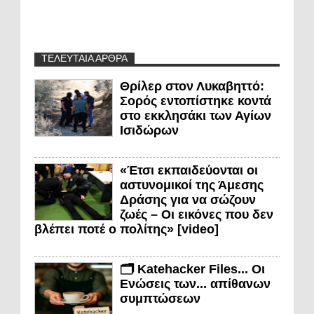
ΤΕΛΕΥΤΑΙΑ ΑΡΘΡΑ
Θρίλερ στον Λυκαβηττό:
Σορός εντοπίστηκε κοντά
στο εκκλησάκι των Αγίων
Ισιδώρων
«Έτσι εκπαιδεύονται οι
αστυνομικοί της Άμεσης
Δράσης για να σώζουν
ζωές – Οι εικόνες που δεν
βλέπει ποτέ ο πολίτης» [video]
🗂️ Katehacker Files... Οι
Ενώσεις των... απίθανων
συμπτώσεων