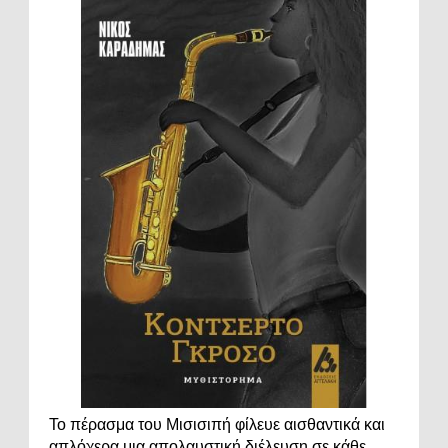
Το πέρασμα του Μισισιπή φίλευε αισθαντικά και
απλόχερα μια απολαυστική διέλευση σε κάθε