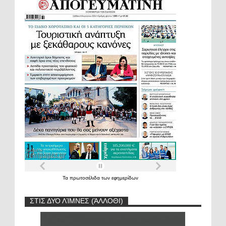
Τα
πρωτοσέλιδα
των
εφημερίδων
ΣΤΙΣ ΔΥΟ ΛΊΜΝΕΣ (ΆΛΛΟΘΙ)