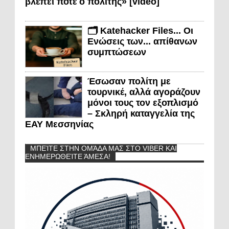
βλέπει ποτέ ο πολίτης» [video]
🗂️ Katehacker Files... Οι
Ενώσεις των... απίθανων
συμπτώσεων
Έσωσαν πολίτη με
τουρνικέ, αλλά αγοράζουν
μόνοι τους τον εξοπλισμό
– Σκληρή καταγγελία της
ΕΑΥ Μεσσηνίας
ΜΠΕΊΤΕ ΣΤΗΝ ΟΜΆΔΑ ΜΑΣ ΣΤΟ VIBER ΚΑΙ
ΕΝΗΜΕΡΩΘΕΊΤΕ ΆΜΕΣΑ!