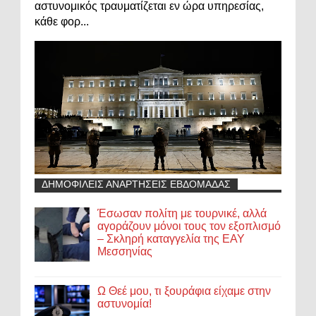
αστυνομικός τραυματίζεται εν ώρα υπηρεσίας,
κάθε φορ...
ΔΗΜΟΦΙΛΕΙΣ ΑΝΑΡΤΗΣΕΙΣ ΕΒΔΟΜΑΔΑΣ
Έσωσαν πολίτη με τουρνικέ, αλλά
αγοράζουν μόνοι τους τον εξοπλισμό
– Σκληρή καταγγελία της ΕΑΥ
Μεσσηνίας
Ω Θεέ μου, τι ξουράφια είχαμε στην
αστυνομία!