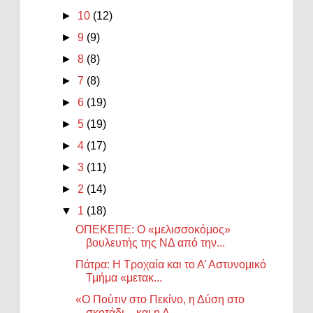
►
10
(12)
►
9
(9)
►
8
(8)
►
7
(8)
►
6
(19)
►
5
(19)
►
4
(17)
►
3
(11)
►
2
(14)
▼
1
(18)
ΟΠΕΚΕΠΕ: Ο «μελισσοκόμος»
βουλευτής της ΝΔ από την...
Πάτρα: Η Τροχαία και το Α’ Αστυνομικό
Τμήμα «μετακ...
«Ο Πούτιν στο Πεκίνο, η Δύση στο
σκοτάδι – και η Α...