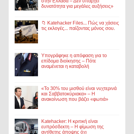
στην Ελλάδα – Δεν υπάρχει
δυνατότητα για μεγάλες αυξήσεις»
📁 Katehacker Files... Πώς να χάσεις
τις εκλογές... παίζοντας μόνος σου.
Υπογράφηκε η απόφαση για το
επίδομα διοίκησης – Πότε
αναμένεται η καταβολή
«Το 30% του μισθού είναι νυχτερινά
και Σαββατοκύριακα» – Η
ανακοίνωση που βάζει «φωτιά»
Katehacker: Η κριτική είναι
ευπρόσδεκτη – Η φίμωση της
αντίθετης άποψης όχι