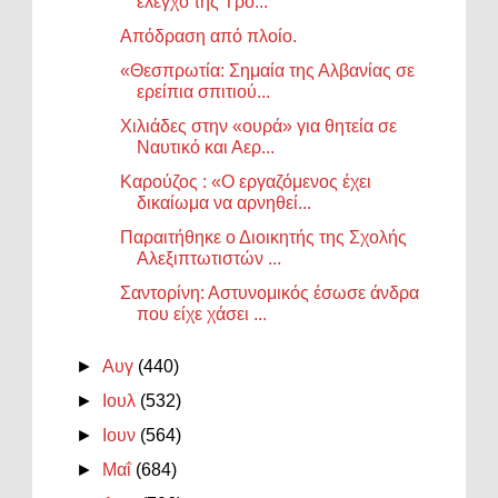
έλεγχο της Τρο...
Απόδραση από πλοίο.
«Θεσπρωτία: Σημαία της Αλβανίας σε
ερείπια σπιτιού...
Χιλιάδες στην «ουρά» για θητεία σε
Ναυτικό και Αερ...
Καρούζος : «Ο εργαζόμενος έχει
δικαίωμα να αρνηθεί...
Παραιτήθηκε ο Διοικητής της Σχολής
Αλεξιπτωτιστών ...
Σαντορίνη: Αστυνομικός έσωσε άνδρα
που είχε χάσει ...
►
Αυγ
(440)
►
Ιουλ
(532)
►
Ιουν
(564)
►
Μαΐ
(684)