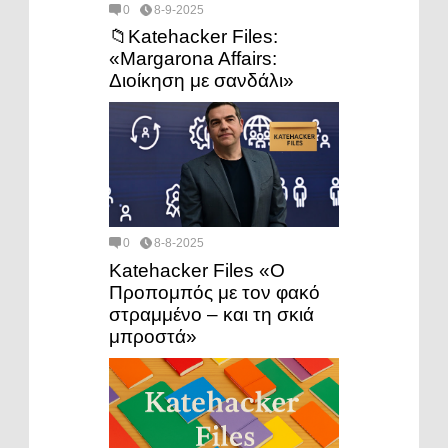
0
8-9-2025
📁Katehacker Files:
«Margarona Affairs:
Διοίκηση με σανδάλι»
0
8-8-2025
Katehacker Files «Ο
Προπομπός με τον φακό
στραμμένο – και τη σκιά
μπροστά»