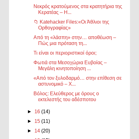
Νεκρός κρατούμενος στα κρατητήρια της
Κερατέας – Η...
📁 Katehacker Files:«Οι Άθλιοι της
Ορθογραφίας»
Από τη «λάσπη» στην… αποθέωση –
Πώς μια πρόταση τη...
Τι είναι οι περιοριστικοί όροι;
Φωτιά στα Μεσοχώρια Ευβοίας –
Μεγάλη κινητοποίηση ...
«Από τον ξυλοδαρμό… στην επίθεση σε
αστυνομικό – Χ...
Βόλος: Ελεύθερος με όρους ο
εκτελεστής του αδέσποτου
►
16
(14)
►
15
(11)
►
14
(20)