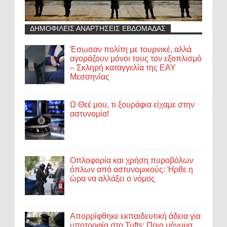
ΔΗΜΟΦΙΛΕΙΣ ΑΝΑΡΤΗΣΕΙΣ ΕΒΔΟΜΑΔΑΣ
Έσωσαν πολίτη με τουρνικέ, αλλά
αγοράζουν μόνοι τους τον εξοπλισμό
– Σκληρή καταγγελία της ΕΑΥ
Μεσσηνίας
Ω Θεέ μου, τι ξουράφια είχαμε στην
αστυνομία!
Οπλοφορία και χρήση πυροβόλων
όπλων από αστυνομικούς: Ήρθε η
ώρα να αλλάξει ο νόμος
Απορρίφθηκε εκπαιδευτική άδεια για
υποτροφία στο Tufts: Ποιο μήνυμα