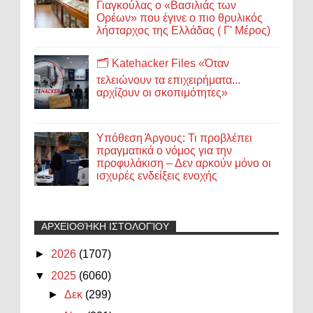
Γιαγκούλας ο «Βασιλιάς των
Ορέων» που έγινε ο πιο θρυλικός
λήσταρχος της Ελλάδας ( Γ' Μέρος)
🗂️ Katehacker Files «Όταν
τελειώνουν τα επιχειρήματα...
αρχίζουν οι σκοπιμότητες»
Υπόθεση Άργους: Τι προβλέπει
πραγματικά ο νόμος για την
προφυλάκιση – Δεν αρκούν μόνο οι
ισχυρές ενδείξεις ενοχής
ΑΡΧΕΙΟΘΉΚΗ ΙΣΤΟΛΟΓΊΟΥ
►
2026
(1707)
▼
2025
(6060)
►
Δεκ
(299)