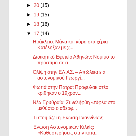
►
20
(15)
►
19
(15)
►
18
(16)
▼
17
(14)
Ηράκλειο: Μάνα και κόρη στα χέρια –
Κατέληξαν με χ...
Διοικητικό Εφετείο Αθηνών: Νόμιμο το
πρόστιμο σε α...
Θλίψη στην ΕΛ.ΑΣ. – Απώλεια ε.α
αστυνομικού Γεωργί...
Φωτιά στην Πάτρα: Προφυλακιστέοι
κρίθηκαν ο 19χρον...
Νέα Ερυθραία: Συνελήφθη «τύφλα στο
μεθύσι» ο αδερφ...
Τι ετοιμάζει η Ένωση Ιωαννίνων;
Ένωση Αστυνομικών Κιλκίς:
«Καθυστερήσεις στην κατα...