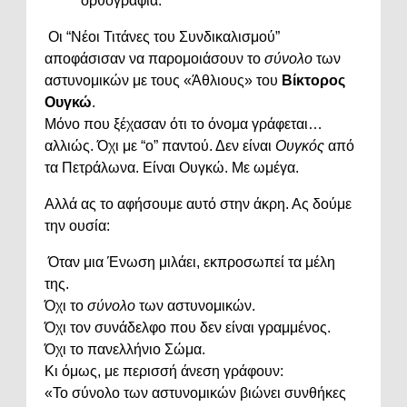
ορθογραφία.
Οι “Νέοι Τιτάνες του Συνδικαλισμού”
αποφάσισαν να παρομοιάσουν το
σύνολο
των
αστυνομικών με τους «Άθλιους» του
Βίκτορος
Ουγκώ
.
Μόνο που ξέχασαν ότι το όνομα γράφεται…
αλλιώς. Όχι με “ο” παντού. Δεν είναι
Ουγκός
από
τα Πετράλωνα. Είναι Ουγκώ. Με ωμέγα.
Αλλά ας το αφήσουμε αυτό στην άκρη. Ας δούμε
την ουσία:
Όταν μια Ένωση μιλάει, εκπροσωπεί τα μέλη
της.
Όχι το
σύνολο
των αστυνομικών.
Όχι τον συνάδελφο που δεν είναι γραμμένος.
Όχι το πανελλήνιο Σώμα.
Κι όμως, με περισσή άνεση γράφουν:
«Το σύνολο των αστυνομικών βιώνει συνθήκες