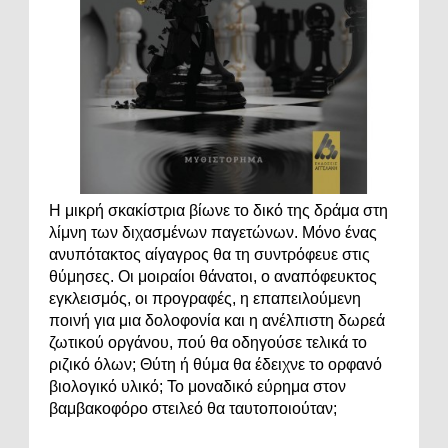
Η μικρή σκακίστρια βίωνε το δικό της δράμα στη
λίμνη των διχασμένων παγετώνων. Μόνο ένας
ανυπότακτος αίγαγρος θα τη συντρόφευε στις
θύμησες. Οι μοιραίοι θάνατοι, ο αναπόφευκτος
εγκλεισμός, οι προγραφές, η επαπειλούμενη
ποινή για μια δολοφονία και η ανέλπιστη δωρεά
ζωτικού οργάνου, πού θα οδηγούσε τελικά το
ριζικό όλων; Θύτη ή θύμα θα έδειχνε το ορφανό
βιολογικό υλικό; Το μοναδικό εύρημα στον
βαμβακοφόρο στειλεό θα ταυτοποιούταν;