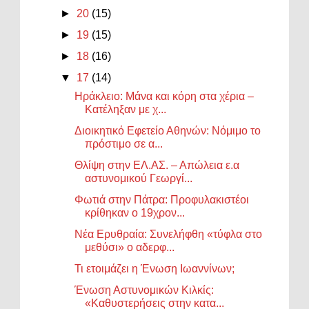
►
20
(15)
►
19
(15)
►
18
(16)
▼
17
(14)
Ηράκλειο: Μάνα και κόρη στα χέρια –
Κατέληξαν με χ...
Διοικητικό Εφετείο Αθηνών: Νόμιμο το
πρόστιμο σε α...
Θλίψη στην ΕΛ.ΑΣ. – Απώλεια ε.α
αστυνομικού Γεωργί...
Φωτιά στην Πάτρα: Προφυλακιστέοι
κρίθηκαν ο 19χρον...
Νέα Ερυθραία: Συνελήφθη «τύφλα στο
μεθύσι» ο αδερφ...
Τι ετοιμάζει η Ένωση Ιωαννίνων;
Ένωση Αστυνομικών Κιλκίς:
«Καθυστερήσεις στην κατα...