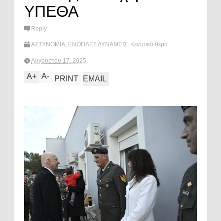
ΥΠΕΘΑ
Reply
ΑΣΤΥΝΟΜΙΑ
,
ΕΝΟΠΛΕΣ ΔΥΝΑΜΕΙΣ
,
Κεντρικό θέμα
Αυγούστου 17, 2025
A
+
A
-
PRINT
EMAIL