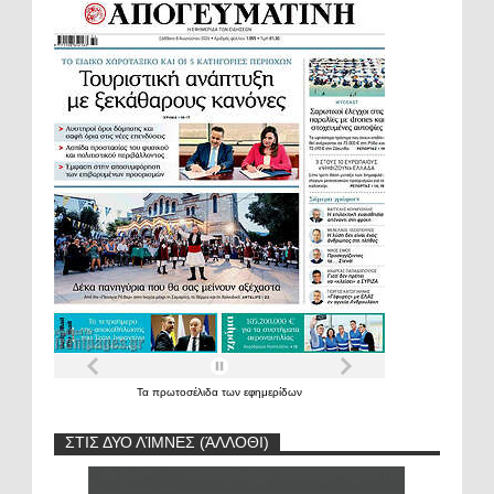
Τα
πρωτοσέλιδα
των
εφημερίδων
ΣΤΙΣ ΔΥΟ ΛΊΜΝΕΣ (ΆΛΛΟΘΙ)