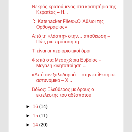
Νεκρός κρατούμενος στα κρατητήρια της
Κερατέας – Η...
📁 Katehacker Files:«Οι Άθλιοι της
Ορθογραφίας»
Από τη «λάσπη» στην… αποθέωση –
Πώς μια πρόταση τη...
Τι είναι οι περιοριστικοί όροι;
Φωτιά στα Μεσοχώρια Ευβοίας –
Μεγάλη κινητοποίηση ...
«Από τον ξυλοδαρμό… στην επίθεση σε
αστυνομικό – Χ...
Βόλος: Ελεύθερος με όρους ο
εκτελεστής του αδέσποτου
►
16
(14)
►
15
(11)
►
14
(20)