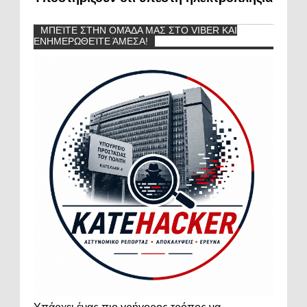
ΜΠΕΊΤΕ ΣΤΗΝ ΟΜΆΔΑ ΜΑΣ ΣΤΟ VIBER ΚΑΙ
ΕΝΗΜΕΡΩΘΕΊΤΕ ΆΜΕΣΑ!