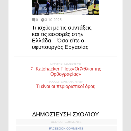
0
3-10-2025
Τι ισχύει με τις συντάξεις
και τις εισφορές στην
Ελλάδα – Όσα είπε ο
υφυπουργός Εργασίας
ΝΕΌΤΕΡΗ ΑΝΆΡΤΗΣΗ
📁 Katehacker Files:«Οι Άθλιοι της
Ορθογραφίας»
ΠΑΛΑΙΌΤΕΡΗ ΑΝΆΡΤΗΣΗ
Τι είναι οι περιοριστικοί όροι;
ΔΗΜΟΣΊΕΥΣΗ ΣΧΟΛΊΟΥ
DEFAULT COMMENTS
FACEBOOK COMMENTS