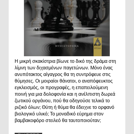
Η μικρή σκακίστρια βίωνε το δικό της δράμα στη
λίμνη των διχασμένων παγετώνων. Μόνο ένας
ανυπότακτος αίγαγρος θα τη συντρόφευε στις
θύμησες. Οι μοιραίοι θάνατοι, ο αναπόφευκτος
εγκλεισμός, οι προγραφές, η επαπειλούμενη
ποινή για μια δολοφονία και η ανέλπιστη δωρεά
ζωτικού οργάνου, πού θα οδηγούσε τελικά το
ριζικό όλων; Θύτη ή θύμα θα έδειχνε το ορφανό
βιολογικό υλικό; Το μοναδικό εύρημα στον
βαμβακοφόρο στειλεό θα ταυτοποιούταν;