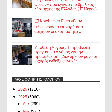
Γιαγκούλας ο «Βασιλιάς των
Ορέων» που έγινε ο πιο θρυλικός
λήσταρχος της Ελλάδας ( Γ' Μέρος)
🗂️ Katehacker Files «Όταν
τελειώνουν τα επιχειρήματα...
αρχίζουν οι σκοπιμότητες»
Υπόθεση Άργους: Τι προβλέπει
πραγματικά ο νόμος για την
προφυλάκιση – Δεν αρκούν μόνο οι
ισχυρές ενδείξεις ενοχής
ΑΡΧΕΙΟΘΉΚΗ ΙΣΤΟΛΟΓΊΟΥ
►
2026
(1710)
▼
2025
(6060)
►
Δεκ
(299)
►
Νοε
(321)