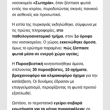
νοσοκομείο
«Σωτηρία»
, όταν ξέσπασε φωτιά
εντός του κτιρίου, πυροδοτώντας σκηνές πανικού
σε ασθενείς και προσωπικό.
Η εστία της πυρκαγιάς εκδηλώθηκε, σύμφωνα με
τις πρώτες πληροφορίες,
στο
παθολογοανατομικό τμήμα
, στον
1ο όροφο
του νοσοκομείου. Ο χώρος
εκκενώθηκε άμεσα
,
όμως το ερώτημα παραμένει:
πώς ξέσπασε
φωτιά μέσα σε ενεργό χώρο υγείας;
Η
Πυροσβεστική
κινητοποιήθηκε άμεσα,
στέλνοντας
30 πυροσβέστες
,
10 οχήματα
,
βραχιονοφόρο και κλιμακοφόρο όχημα
για την
κατάσβεση. Οι δυνάμεις έδρασαν με
επαγγελματισμό, περιορίζοντας τη φωτιά προτού
εξαπλωθεί.
Ωστόσο, το περιστατικό
εγείρει σοβαρά
ερωτήματα για τα μέτρα πυρασφάλειας
σε