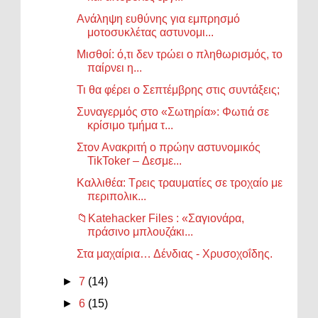
Ανάληψη ευθύνης για εμπρησμό
μοτοσυκλέτας αστυνομι...
Μισθοί: ό,τι δεν τρώει ο πληθωρισμός, το
παίρνει η...
Τι θα φέρει ο Σεπτέμβρης στις συντάξεις;
Συναγερμός στο «Σωτηρία»: Φωτιά σε
κρίσιμο τμήμα τ...
Στον Ανακριτή ο πρώην αστυνομικός
TikToker – Δεσμε...
Καλλιθέα: Τρεις τραυματίες σε τροχαίο με
περιπολικ...
📁Katehacker Files : «Σαγιονάρα,
πράσινο μπλουζάκι...
Στα μαχαίρια… Δένδιας - Χρυσοχοΐδης.
►
7
(14)
►
6
(15)