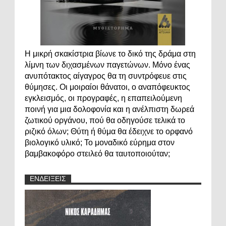
Η μικρή σκακίστρια βίωνε το δικό της δράμα στη
λίμνη των διχασμένων παγετώνων. Μόνο ένας
ανυπότακτος αίγαγρος θα τη συντρόφευε στις
θύμησες. Οι μοιραίοι θάνατοι, ο αναπόφευκτος
εγκλεισμός, οι προγραφές, η επαπειλούμενη
ποινή για μια δολοφονία και η ανέλπιστη δωρεά
ζωτικού οργάνου, πού θα οδηγούσε τελικά το
ριζικό όλων; Θύτη ή θύμα θα έδειχνε το ορφανό
βιολογικό υλικό; Το μοναδικό εύρημα στον
βαμβακοφόρο στειλεό θα ταυτοποιούταν;
ΕΝΔΕΙΞΕΙΣ