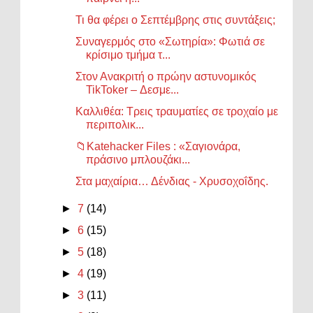
Τι θα φέρει ο Σεπτέμβρης στις συντάξεις;
Συναγερμός στο «Σωτηρία»: Φωτιά σε
κρίσιμο τμήμα τ...
Στον Ανακριτή ο πρώην αστυνομικός
TikToker – Δεσμε...
Καλλιθέα: Τρεις τραυματίες σε τροχαίο με
περιπολικ...
📁Katehacker Files : «Σαγιονάρα,
πράσινο μπλουζάκι...
Στα μαχαίρια… Δένδιας - Χρυσοχοΐδης.
►
7
(14)
►
6
(15)
►
5
(18)
►
4
(19)
►
3
(11)