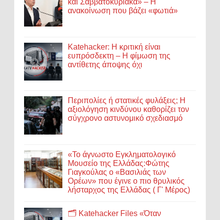
και Σαββατοκύριακα» – Η
ανακοίνωση που βάζει «φωτιά»
Katehacker: Η κριτική είναι
ευπρόσδεκτη – Η φίμωση της
αντίθετης άποψης όχι
Περιπολίες ή στατικές φυλάξεις; Η
αξιολόγηση κινδύνου καθορίζει τον
σύγχρονο αστυνομικό σχεδιασμό
«Το άγνωστο Εγκληματολογικό
Μουσείο της Ελλάδας:Φώτης
Γιαγκούλας ο «Βασιλιάς των
Ορέων» που έγινε ο πιο θρυλικός
λήσταρχος της Ελλάδας ( Γ' Μέρος)
🗂️ Katehacker Files «Όταν