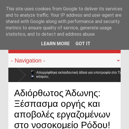
This site uses cookies from Google to deliver its services
and to analyze traffic. Your IP address and user-agent are
shared with Google along with performance and security
metrics to ensure quality of service, generate usage
statistics, and to detect and address abuse.
KATEHACKER
LEARN MORE
GOT IT
εκπαιδευτική άδεια για υποτροφία στο Tufts: Ποιο μήνυμα στέλνει η ΕΛ.ΑΣ. σε ένα
αλιστικό στέλεχος της ΕΛ.ΑΣ. στο επίκεντρο δικογραφίας για ρευματοκλοπή – Όταν
Αδιόρθωτος Άδωνης:
Ξέσπασμα οργής και
 ΠΟΑΣΥ: «Οι νέοι γυρίζουν την πλάτη στην ΕΛ.ΑΣ. – Οι βάσεις κατρακύλησαν και οι 
αποβολές εργαζομένων
στο νοσοκομείο Ρόδου!