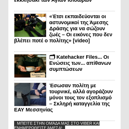
εκκλησάκι των Αγίων Ισιδώρων
«Έτσι εκπαιδεύονται οι
αστυνομικοί της Άμεσης
Δράσης για να σώζουν
ζωές – Οι εικόνες που δεν
βλέπει ποτέ ο πολίτης» [video]
🗂️ Katehacker Files... Οι
Ενώσεις των... απίθανων
συμπτώσεων
Έσωσαν πολίτη με
τουρνικέ, αλλά αγοράζουν
μόνοι τους τον εξοπλισμό
– Σκληρή καταγγελία της
ΕΑΥ Μεσσηνίας
ΜΠΕΊΤΕ ΣΤΗΝ ΟΜΆΔΑ ΜΑΣ ΣΤΟ VIBER ΚΑΙ
ΕΝΗΜΕΡΩΘΕΊΤΕ ΆΜΕΣΑ!