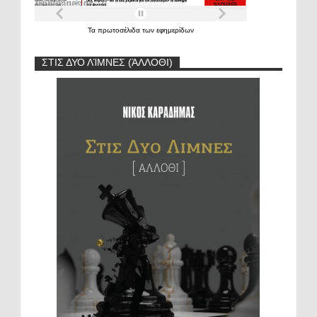
Τα
πρωτοσέλιδα
των
εφημερίδων
ΣΤΙΣ ΔΥΟ ΛΊΜΝΕΣ (ΆΛΛΟΘΙ)