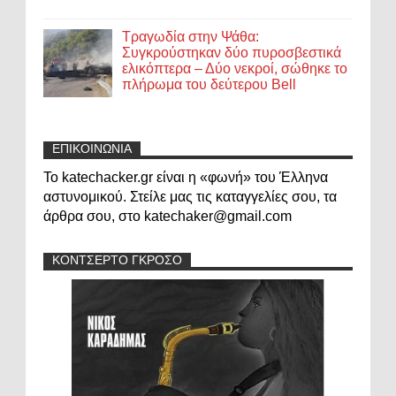
Τραγωδία στην Ψάθα:
Συγκρούστηκαν δύο πυροσβεστικά
ελικόπτερα – Δύο νεκροί, σώθηκε το
πλήρωμα του δεύτερου Bell
ΕΠΙΚΟΙΝΩΝΙΑ
Το katechacker.gr είναι η «φωνή» του Έλληνα
αστυνομικού. Στείλε μας τις καταγγελίες σου, τα
άρθρα σου, στο katechaker@gmail.com
ΚΟΝΤΣΕΡΤΟ ΓΚΡΟΣΟ