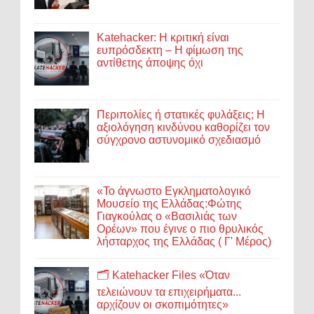
Katehacker: Η κριτική είναι
ευπρόσδεκτη – Η φίμωση της
αντίθετης άποψης όχι
Περιπολίες ή στατικές φυλάξεις; Η
αξιολόγηση κινδύνου καθορίζει τον
σύγχρονο αστυνομικό σχεδιασμό
«Το άγνωστο Εγκληματολογικό
Μουσείο της Ελλάδας:Φώτης
Γιαγκούλας ο «Βασιλιάς των
Ορέων» που έγινε ο πιο θρυλικός
λήσταρχος της Ελλάδας ( Γ' Μέρος)
🗂️ Katehacker Files «Όταν
τελειώνουν τα επιχειρήματα...
αρχίζουν οι σκοπιμότητες»