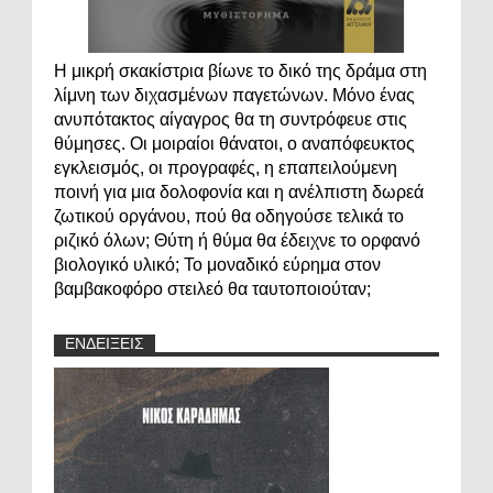
Η μικρή σκακίστρια βίωνε το δικό της δράμα στη
λίμνη των διχασμένων παγετώνων. Μόνο ένας
ανυπότακτος αίγαγρος θα τη συντρόφευε στις
θύμησες. Οι μοιραίοι θάνατοι, ο αναπόφευκτος
εγκλεισμός, οι προγραφές, η επαπειλούμενη
ποινή για μια δολοφονία και η ανέλπιστη δωρεά
ζωτικού οργάνου, πού θα οδηγούσε τελικά το
ριζικό όλων; Θύτη ή θύμα θα έδειχνε το ορφανό
βιολογικό υλικό; Το μοναδικό εύρημα στον
βαμβακοφόρο στειλεό θα ταυτοποιούταν;
ΕΝΔΕΙΞΕΙΣ