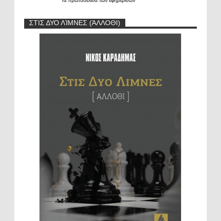
Τα
πρωτοσέλιδα
των
εφημερίδων
ΣΤΙΣ ΔΥΟ ΛΊΜΝΕΣ (ΆΛΛΟΘΙ)