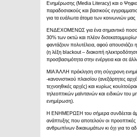
Ενημέρωσης (Media Literacy) και ο Ψηφια
παραδοσιακούς και βασικούς εγγραμματισ
για τα ευάλωτα άτομα των κοινωνιών μας (π
ΕΝΔΕΧΟΜΕΝΩΣ για ένα σημαντικό ποσοσ
30% των οκτώ και πλέον δισεκατομμυρίω
φαντάζουν πολυτέλεια, αφού απουσιάζει η
(η λέξη blackout – διακοπή ηλεκτροδότησ
προσβασιμότητα στην ενέργεια και σε άλλ
ΜΙΑ ΆΛΛΗ πρόκληση στη σύγχρονη ενημέρ
-κανονιστικού πλαισίου (ανεξάρτητες αρχέ
τεχνοηθικές αρχές) και κυρίως κουλτούρ
τηλεοπτικών μαϊντανών και ειδικών του μη
ενημέρωση).
Η ΕΝΗΜΕΡΩΣΗ του σήμερα συνδέεται άμεσ
ανάπτυξης που αποτελούν οι προοπτικές γ
ανθρωπίνων δικαιωμάτων κι όχι για το αδ