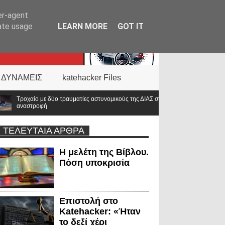
er-agent
rate usage
LEARN MORE
GOT IT
 ΔΥΝΑΜΕΙΣ
katehacker Files
αστυνομικούς της ΔΙΑΣ στο Λαγονήσι – Αυτοκίνητο επιχείρησε
Απορρί
κόσμου
ΤΕΛΕΥΤΑΙΑ ΑΡΘΡΑ
Η μελέτη της Βίβλου.
Πόση υποκρισία
Επιστολή στο
Katehacker: «Ήταν
το δεξί χέρι