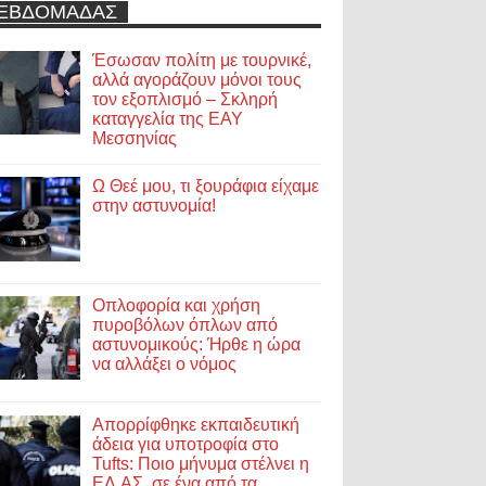
ΕΒΔΟΜΑΔΑΣ
Έσωσαν πολίτη με τουρνικέ,
αλλά αγοράζουν μόνοι τους
τον εξοπλισμό – Σκληρή
καταγγελία της ΕΑΥ
Μεσσηνίας
Ω Θεέ μου, τι ξουράφια είχαμε
στην αστυνομία!
Οπλοφορία και χρήση
πυροβόλων όπλων από
αστυνομικούς: Ήρθε η ώρα
να αλλάξει ο νόμος
Απορρίφθηκε εκπαιδευτική
άδεια για υποτροφία στο
Tufts: Ποιο μήνυμα στέλνει η
ΕΛ.ΑΣ. σε ένα από τα