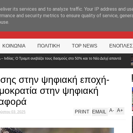
ΊΑ
liver its services and to analyze traffic. Your IP address and us
rmance and security metrics to ensure quality of service, gene
buse.
ΚΟΙΝΩΝΙΑ
ΠΟΛΙΤΙΚΗ
TOP NEWS
ΕΝΟΠΛΕΣ
ασμούς στο 50% και το Νέο Δελχί απαντά
Τροχαίο με δύο τραυματίες 
αναστροφή
σης στην ψηφιακή εποχή-
μοκρατία στην ψηφιακή
διαφορά
A
-
A
+
PRINT
EMAIL
ύστου 03, 2025