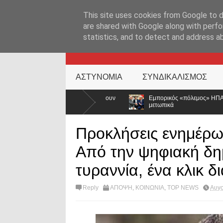
ΑΡΧΙΚΉ ΣΕΛΊΔΑ
ΕΛΛΑΔΑ
ΕΠΙΚΑΙΡΟΤΗΤΑ
ΕΠΙΚΟΙΝΩΝ
This site uses cookies from Google to de
are shared with Google along with perfo
statistics, and to detect and address a
KATEHACKER
ΑΣΤΥΝΟΜΙΑ
ΣΥΝΔΙΚΑΛΙΣΜΟΣ
α βάλουν
Εμπορικός «πόλεμος» ΗΠΑ – Ινδίας: Ο Τραμπ ανεβάζει τους δ
μετωπικά
Προκλήσεις ενημέρω
Από την ψηφιακή δη
τυραννία, ένα κλικ 
Reply
ΑΠΟΨΗ
,
ΚΟΙΝΩΝΙΑ
,
TOP NEWS
Αυγο