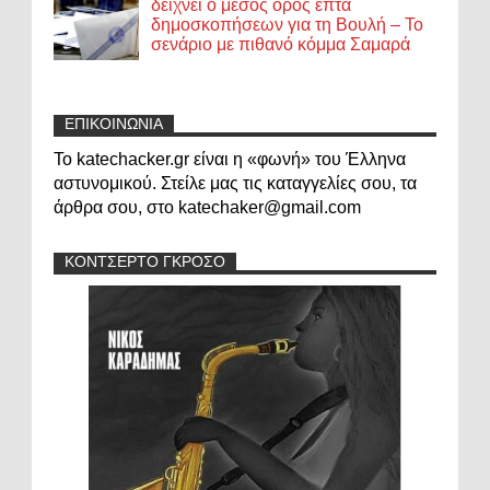
δείχνει ο μέσος όρος επτά
δημοσκοπήσεων για τη Βουλή – Το
σενάριο με πιθανό κόμμα Σαμαρά
ΕΠΙΚΟΙΝΩΝΙΑ
Το katechacker.gr είναι η «φωνή» του Έλληνα
αστυνομικού. Στείλε μας τις καταγγελίες σου, τα
άρθρα σου, στο katechaker@gmail.com
ΚΟΝΤΣΕΡΤΟ ΓΚΡΟΣΟ