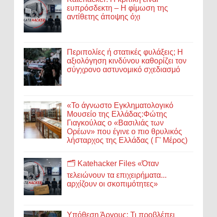
ευπρόσδεκτη – Η φίμωση της
αντίθετης άποψης όχι
Περιπολίες ή στατικές φυλάξεις; Η
αξιολόγηση κινδύνου καθορίζει τον
σύγχρονο αστυνομικό σχεδιασμό
«Το άγνωστο Εγκληματολογικό
Μουσείο της Ελλάδας:Φώτης
Γιαγκούλας ο «Βασιλιάς των
Ορέων» που έγινε ο πιο θρυλικός
λήσταρχος της Ελλάδας ( Γ' Μέρος)
🗂️ Katehacker Files «Όταν
τελειώνουν τα επιχειρήματα...
αρχίζουν οι σκοπιμότητες»
Υπόθεση Άργους: Τι προβλέπει