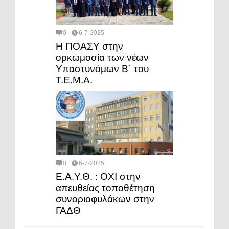
0
6-7-2025
Η ΠΟΑΣΥ στην
ορκωμοσία των νέων
Υπαστυνόμων Β΄ του
Τ.Ε.Μ.Α.
0
6-7-2025
Ε.Α.Υ.Θ. : ΟΧΙ στην
απευθείας τοποθέτηση
συνοριοφυλάκων στην
ΓΑΔΘ