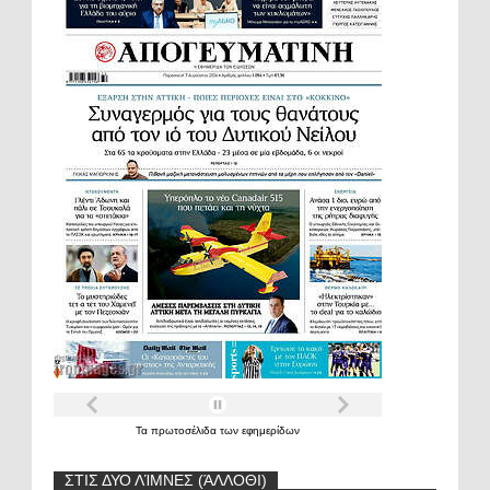
Τα
πρωτοσέλιδα
των
εφημερίδων
ΣΤΙΣ ΔΥΟ ΛΊΜΝΕΣ (ΆΛΛΟΘΙ)