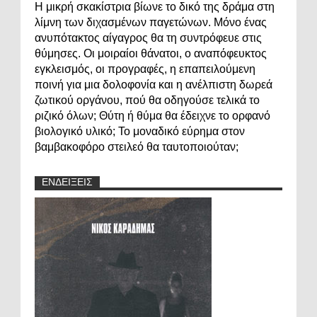
Η μικρή σκακίστρια βίωνε το δικό της δράμα στη
λίμνη των διχασμένων παγετώνων. Μόνο ένας
ανυπότακτος αίγαγρος θα τη συντρόφευε στις
θύμησες. Οι μοιραίοι θάνατοι, ο αναπόφευκτος
εγκλεισμός, οι προγραφές, η επαπειλούμενη
ποινή για μια δολοφονία και η ανέλπιστη δωρεά
ζωτικού οργάνου, πού θα οδηγούσε τελικά το
ριζικό όλων; Θύτη ή θύμα θα έδειχνε το ορφανό
βιολογικό υλικό; Το μοναδικό εύρημα στον
βαμβακοφόρο στειλεό θα ταυτοποιούταν;
ΕΝΔΕΙΞΕΙΣ