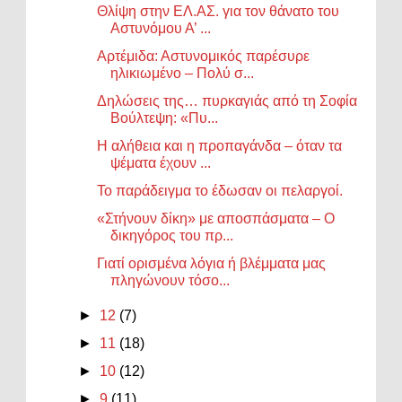
Θλίψη στην ΕΛ.ΑΣ. για τον θάνατο του
Αστυνόμου Α’ ...
Αρτέμιδα: Αστυνομικός παρέσυρε
ηλικιωμένο – Πολύ σ...
Δηλώσεις της… πυρκαγιάς από τη Σοφία
Βούλτεψη: «Πυ...
Η αλήθεια και η προπαγάνδα – όταν τα
ψέματα έχουν ...
Το παράδειγμα το έδωσαν οι πελαργοί.
«Στήνουν δίκη» με αποσπάσματα – Ο
δικηγόρος του πρ...
Γιατί ορισμένα λόγια ή βλέμματα μας
πληγώνουν τόσο...
►
12
(7)
►
11
(18)
►
10
(12)
►
9
(11)