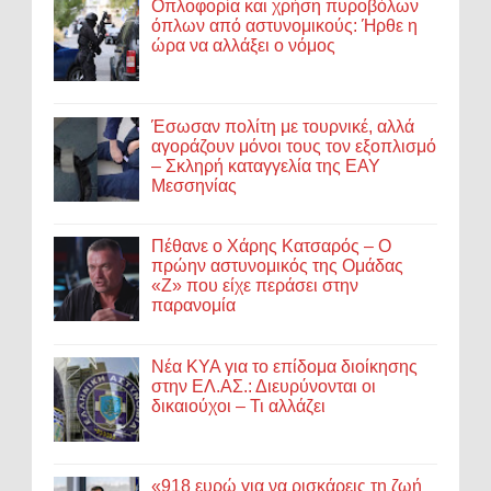
Οπλοφορία και χρήση πυροβόλων
όπλων από αστυνομικούς: Ήρθε η
ώρα να αλλάξει ο νόμος
Έσωσαν πολίτη με τουρνικέ, αλλά
αγοράζουν μόνοι τους τον εξοπλισμό
– Σκληρή καταγγελία της ΕΑΥ
Μεσσηνίας
Πέθανε ο Χάρης Κατσαρός – Ο
πρώην αστυνομικός της Ομάδας
«Ζ» που είχε περάσει στην
παρανομία
Νέα ΚΥΑ για το επίδομα διοίκησης
στην ΕΛ.ΑΣ.: Διευρύνονται οι
δικαιούχοι – Τι αλλάζει
«918 ευρώ για να ρισκάρεις τη ζωή