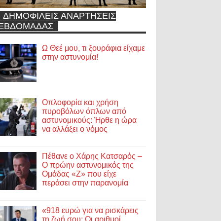
ΔΗΜΟΦΙΛΕΙΣ ΑΝΑΡΤΗΣΕΙΣ
ΕΒΔΟΜΑΔΑΣ
Ω Θεέ μου, τι ξουράφια είχαμε
στην αστυνομία!
Οπλοφορία και χρήση
πυροβόλων όπλων από
αστυνομικούς: Ήρθε η ώρα
να αλλάξει ο νόμος
Πέθανε ο Χάρης Κατσαρός –
Ο πρώην αστυνομικός της
Ομάδας «Ζ» που είχε
περάσει στην παρανομία
«918 ευρώ για να ρισκάρεις
τη ζωή σου; Οι αριθμοί