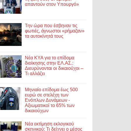
απαντούν στον Υπουργό»
Την ώρα που έσβηναν τις
φωτιές, άγνωστοι «ρήμαζαν»
τα αυτοκίνητά τους
Νέα ΚΥΑ για το επίδομα
διοίκησης στην ΕΛ.ΑΣ.:
Διευρύνονται οι δικαιούχοι –
Τι αλλάζει
Μηνιαίο επίδομα έως 500
ευρώ σε στελέχη των
Ενόπλων Δυνάμεων -
Αξιωματικοί το 65% των
δικαιούχων
Νέα εκτίμηση εκλογικού
σκηνικού: Τι δείχνει ο μέσος