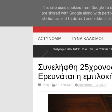
ΑΡΧΙΚΉ ΣΕΛΊΔΑ
ΕΛΛΑΔΑ
ΕΠΙΚΑΙΡΟΤΗΤΑ
ΕΠΙΚΟΙΝΩΝ
This site uses cookies from Google to de
are shared with Google along with perfo
statistics, and to detect and address a
KATEHACKER
ΑΣΤΥΝΟΜΙΑ
ΣΥΝΔΙΚΑΛΙΣΜΟΣ
α για υποτροφία στο Tufts: Ποιο μήνυμα στέλνει η ΕΛ.ΑΣ. σε ένα από τα κορυφαία 
Συνελήφθη 25χρονος
Ερευνάται η εμπλο
Reply
ΑΣΤΥΝΟΜΙΑ
Αυγούστου 13, 2025