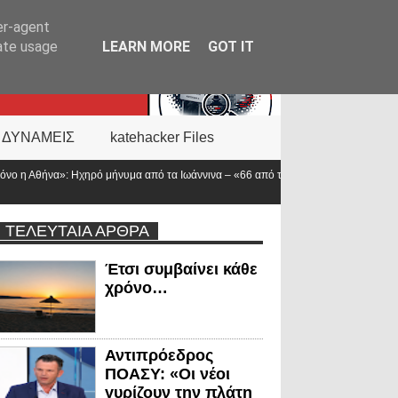
er-agent
rate usage
LEARN MORE
GOT IT
 ΔΥΝΑΜΕΙΣ
katehacker Files
πό τα Ιωάννινα – «66 από τους 168 πεσόντες αστυνομικούς υπηρετούσαν στην
ΤΕΛΕΥΤΑΙΑ ΑΡΘΡΑ
Έτσι συμβαίνει κάθε
χρόνο…
Αντιπρόεδρος
ΠΟΑΣΥ: «Οι νέοι
γυρίζουν την πλάτη