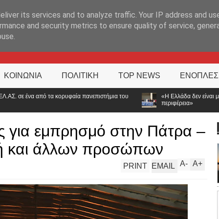
ΊΑ
liver its services and to analyze traffic. Your IP address and us
rmance and security metrics to ensure quality of service, gene
buse.
ΚΟΙΝΩΝΙΑ
ΠΟΛΙΤΙΚΗ
TOP NEWS
ΕΝΟΠΛΕΣ
πανεπιστήμια του
«Η Ελλάδα δεν είναι μόνο η Αθήνα»: Ηχηρό μήνυμα α
περιφέρεια»
 για εμπρησμό στην Πάτρα –
κή και άλλων προσώπων
A
-
A
+
PRINT
EMAIL