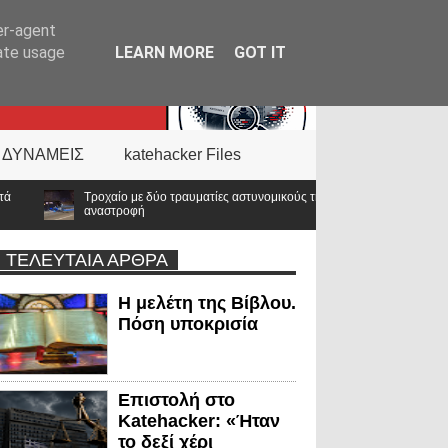
er-agent
rate usage
LEARN MORE
GOT IT
 ΔΥΝΑΜΕΙΣ
katehacker Files
ραυματίες αστυνομικούς της ΔΙΑΣ στο Λαγονήσι – Αυτοκίνητο επιχείρησε
ΤΕΛΕΥΤΑΙΑ ΑΡΘΡΑ
Η μελέτη της Βίβλου.
Πόση υποκρισία
Επιστολή στο
Katehacker: «Ήταν
το δεξί χέρι