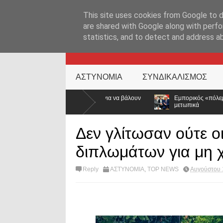
ΑΡΧΙΚΉ ΣΕΛΊΔΑ
ΕΛΛΑΔΑ
ΕΠΙΚΑΙΡΟΤΗΤΑ
ΕΠΙΚΟΙΝΩΝ
This site uses cookies from Google to de
are shared with Google along with perfo
statistics, and to detect and address a
KATEHACKER
ΑΣΤΥΝΟΜΙΑ
ΣΥΝΔΙΚΑΛΙΣΜΟΣ
όπελο για να βάλουν
Εμπορικός «πόλεμος» ΗΠΑ – Ινδίας: Ο Τραμπ ανεβά
μετωπικά
Δεν γλίτωσαν ούτε ο
διπλωμάτων για μη 
Reply
ΑΣΤΥΝΟΜΙΑ
,
TOP NEWS
Αυγούστου 