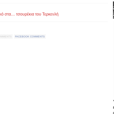
κό στα… τσουρέκια του Τερκενλή
COMMENTS
FACEBOOK COMMENTS