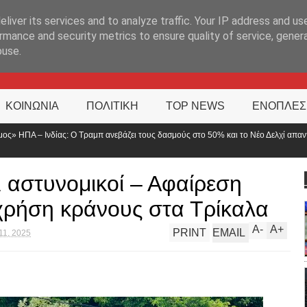
ΊΑ
liver its services and to analyze traffic. Your IP address and us
rmance and security metrics to ensure quality of service, gene
buse.
ΚΟΙΝΩΝΙΑ
ΠΟΛΙΤΙΚΗ
TOP NEWS
ΕΝΟΠΛΕΣ
ζει τους δασμούς στο 50% και το Νέο Δελχί απαντά
Τροχαίο με δύο τ
αναστροφή
ι αστυνομικοί – Αφαίρεση
χρήση κράνους στα Τρίκαλα
A
-
A
+
PRINT
EMAIL
11, 2025