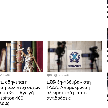
3-18-2026
0
3-17-2026
τΕ οδηγείται η
Εξέλιξη-«βόμβα» στη
ση των πτυχιούχων
ΓΑΔΑ: Απομάκρυνση
ομικών – Αγωγή
αξιωματικού μετά τις
ερίπου 400
αντιδράσεις
λους