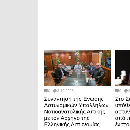
0
3-19-2026
0
Συνάντηση της Ένωσης
Στο Σ
Αστυνομικών Υπαλλήλων
υπόθε
Νοτιοανατολικής Αττικής
αστυν
με τον Αρχηγό της
από π
Ελληνικής Αστυνομίας
ένστο