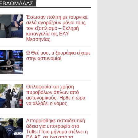
ΕΒΔΟΜΑΔΑΣ
Έσωσαν πολίτη με τουρνικέ,
αλλά αγοράζουν μόνοι τους
τον εξοπλισμό – Σκληρή
καταγγελία της ΕΑΥ
Μεσσηνίας
Ω Θεέ μου, τι ξουράφια είχαμε
στην αστυνομία!
Οπλοφορία και χρήση
πυροβόλων όπλων από
αστυνομικούς: Ήρθε η ώρα
να αλλάξει ο νόμος
Απορρίφθηκε εκπαιδευτική
άδεια για υποτροφία στο
Tufts: Ποιο μήνυμα στέλνει η
ΕΛ.ΑΣ. σε ένα από τα