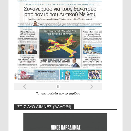
Τα
πρωτοσέλιδα
των
εφημερίδων
ΣΤΙΣ ΔΥΟ ΛΊΜΝΕΣ (ΆΛΛΟΘΙ)