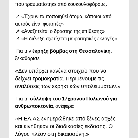
που
τραυματίστηκε
από
κουκουλοφόρους.
📌 «
Έχουν
ταυτοποιηθεί
άτομα,
κάποιοι
από
αυτούς
είναι
φοιτητές»
📌 «
Αναζητείται
ο
δράστης
της
επίθεσης»
📌 «
Η
διένεξη
σχετίζεται
με
φοιτητικές
εκλογές»
Για
την
έκρηξη
βόμβας
στη
Θεσσαλονίκη
,
ξεκαθάρισε:
«
Δεν
υπάρχει
κανένα
στοιχείο
που
να
δείχνει
τρομοκρατία.
Περιμένουμε
τις
αναλύσεις
των
εκρηκτικών
υπολειμμάτων.»
Για
τη
σύλληψη
του
17χρονου
Πολωνού
για
ανθρωποκτονία
,
ανέφερε:
«
Η
ΕΛ.
ΑΣ
ενημερώθηκε
από
ξένες
αρχές
και
κινήθηκαν
οι
διαδικασίες
έκδοσης.
Ο
λόγος
πλέον
στη
δικαιοσύνη.»