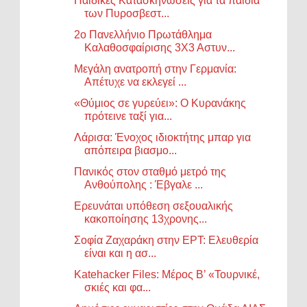
Παιδικές Κατασκηνώσεις για τα παιδιά
των Πυροσβεστ...
2ο Πανελλήνιο Πρωτάθλημα
Καλαθοσφαίρισης 3Χ3 Αστυν...
Μεγάλη ανατροπή στην Γερμανία:
Απέτυχε να εκλεγεί ...
«Θύμιος σε γυρεύει»: Ο Κυρανάκης
πρότεινε ταξί για...
Λάρισα: Ένοχος ιδιοκτήτης μπαρ για
απόπειρα βιασμο...
Πανικός στον σταθμό μετρό της
Ανθούπολης : Έβγαλε ...
Ερευνάται υπόθεση σεξουαλικής
κακοποίησης 13χρονης...
Σοφία Ζαχαράκη στην ΕΡΤ: Ελευθερία
είναι και η ασ...
Katehacker Files: Μέρος Β’ «Τουρνικέ,
σκιές και φα...