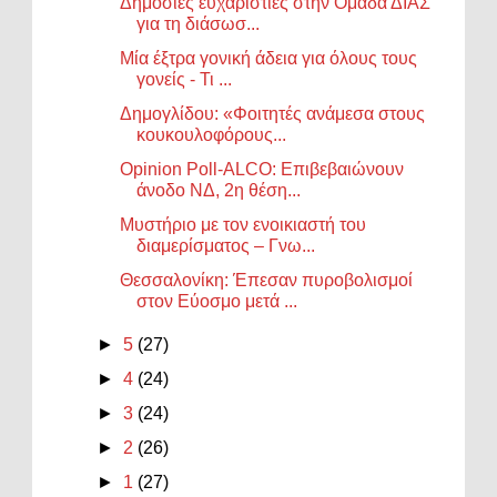
Δημόσιες ευχαριστίες στην Ομάδα ΔΙΑΣ
για τη διάσωσ...
Μία έξτρα γονική άδεια για όλους τους
γονείς - Τι ...
Δημογλίδου: «Φοιτητές ανάμεσα στους
κουκουλοφόρους...
Opinion Poll-ALCO: Επιβεβαιώνουν
άνοδο ΝΔ, 2η θέση...
Μυστήριο με τον ενοικιαστή του
διαμερίσματος – Γνω...
Θεσσαλονίκη: Έπεσαν πυροβολισμοί
στον Εύοσμο μετά ...
►
5
(27)
►
4
(24)
►
3
(24)
►
2
(26)
►
1
(27)