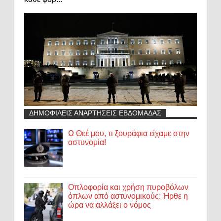
ΔΗΜΟΦΙΛΕΙΣ ΑΝΑΡΤΗΣΕΙΣ ΕΒΔΟΜΑΔΑΣ
Ω Θεέ μου, τι ξουράφια είχαμε στην
αστυνομία!
Οπλοφορία και χρήση πυροβόλων
όπλων από αστυνομικούς: Ήρθε η
ώρα να αλλάξει ο νόμος