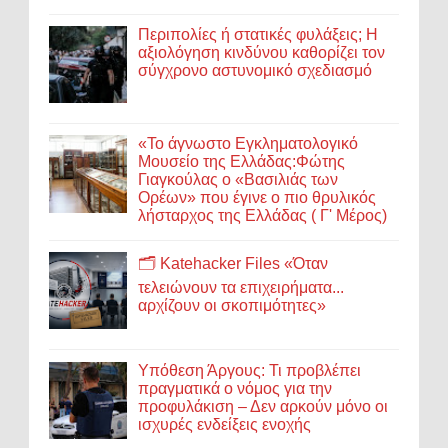
Περιπολίες ή στατικές φυλάξεις; Η
αξιολόγηση κινδύνου καθορίζει τον
σύγχρονο αστυνομικό σχεδιασμό
«Το άγνωστο Εγκληματολογικό
Μουσείο της Ελλάδας:Φώτης
Γιαγκούλας ο «Βασιλιάς των
Ορέων» που έγινε ο πιο θρυλικός
λήσταρχος της Ελλάδας ( Γ' Μέρος)
🗂️ Katehacker Files «Όταν
τελειώνουν τα επιχειρήματα...
αρχίζουν οι σκοπιμότητες»
Υπόθεση Άργους: Τι προβλέπει
πραγματικά ο νόμος για την
προφυλάκιση – Δεν αρκούν μόνο οι
ισχυρές ενδείξεις ενοχής