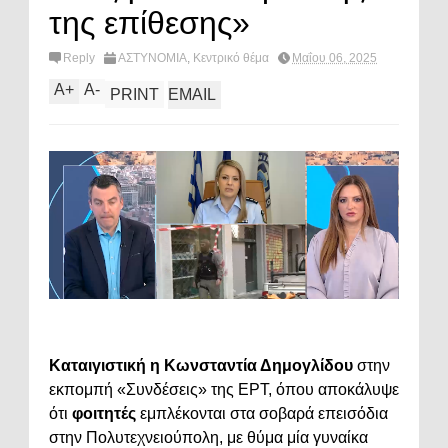
της επίθεσης»
Reply
ΑΣΤΥΝΟΜΙΑ
,
Κεντρικό θέμα
Μαΐου 06, 2025
A
+
A
-
PRINT
EMAIL
Καταιγιστική
η
Κωνσταντία
Δημογλίδου
στην
εκπομπή «
Συνδέσεις»
της
ΕΡΤ,
όπου
αποκάλυψε
ότι
φοιτητές
εμπλέκονται
στα
σοβαρά
επεισόδια
στην
Πολυτεχνειούπολη,
με
θύμα
μία
γυναίκα