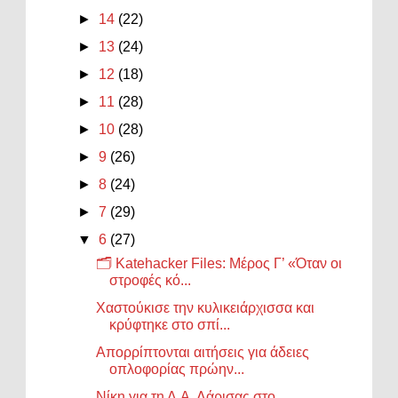
►
14
(22)
►
13
(24)
►
12
(18)
►
11
(28)
►
10
(28)
►
9
(26)
►
8
(24)
►
7
(29)
▼
6
(27)
🗂️ Katehacker Files: Μέρος Γ’ «Όταν οι
στροφές κό...
Χαστούκισε την κυλικειάρχισσα και
κρύφτηκε στο σπί...
Απορρίπτονται αιτήσεις για άδειες
οπλοφορίας πρώην...
Νίκη για τη Δ.Α. Λάρισας στο