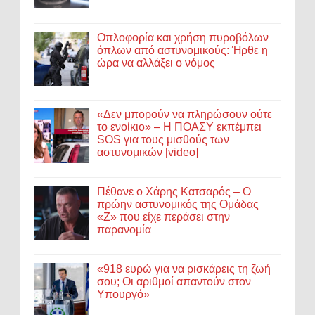
Οπλοφορία και χρήση πυροβόλων
όπλων από αστυνομικούς: Ήρθε η
ώρα να αλλάξει ο νόμος
«Δεν μπορούν να πληρώσουν ούτε
το ενοίκιο» – Η ΠΟΑΣΥ εκπέμπει
SOS για τους μισθούς των
αστυνομικών [video]
Πέθανε ο Χάρης Κατσαρός – Ο
πρώην αστυνομικός της Ομάδας
«Ζ» που είχε περάσει στην
παρανομία
«918 ευρώ για να ρισκάρεις τη ζωή
σου; Οι αριθμοί απαντούν στον
Υπουργό»