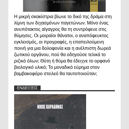
Η μικρή σκακίστρια βίωνε το δικό της δράμα στη
λίμνη των διχασμένων παγετώνων. Μόνο ένας
ανυπότακτος αίγαγρος θα τη συντρόφευε στις
θύμησες. Οι μοιραίοι θάνατοι, ο αναπόφευκτος
εγκλεισμός, οι προγραφές, η επαπειλούμενη
ποινή για μια δολοφονία και η ανέλπιστη δωρεά
ζωτικού οργάνου, πού θα οδηγούσε τελικά το
ριζικό όλων; Θύτη ή θύμα θα έδειχνε το ορφανό
βιολογικό υλικό; Το μοναδικό εύρημα στον
βαμβακοφόρο στειλεό θα ταυτοποιούταν;
ΕΝΔΕΙΞΕΙΣ