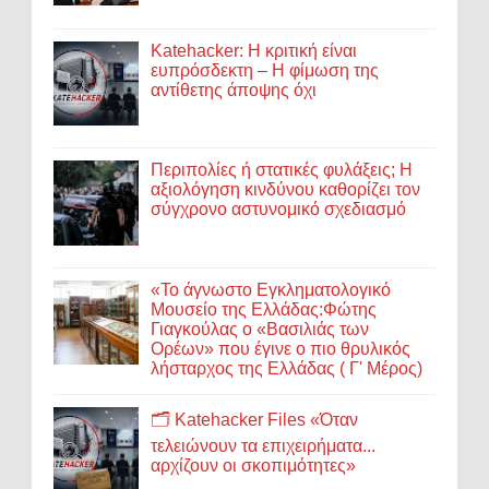
Katehacker: Η κριτική είναι
ευπρόσδεκτη – Η φίμωση της
αντίθετης άποψης όχι
Περιπολίες ή στατικές φυλάξεις; Η
αξιολόγηση κινδύνου καθορίζει τον
σύγχρονο αστυνομικό σχεδιασμό
«Το άγνωστο Εγκληματολογικό
Μουσείο της Ελλάδας:Φώτης
Γιαγκούλας ο «Βασιλιάς των
Ορέων» που έγινε ο πιο θρυλικός
λήσταρχος της Ελλάδας ( Γ' Μέρος)
🗂️ Katehacker Files «Όταν
τελειώνουν τα επιχειρήματα...
αρχίζουν οι σκοπιμότητες»