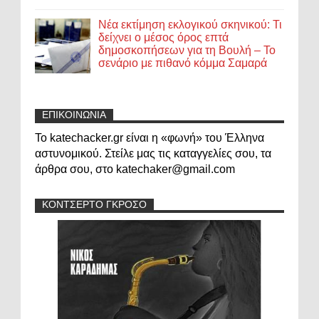
Νέα εκτίμηση εκλογικού σκηνικού: Τι
δείχνει ο μέσος όρος επτά
δημοσκοπήσεων για τη Βουλή – Το
σενάριο με πιθανό κόμμα Σαμαρά
ΕΠΙΚΟΙΝΩΝΙΑ
Το katechacker.gr είναι η «φωνή» του Έλληνα
αστυνομικού. Στείλε μας τις καταγγελίες σου, τα
άρθρα σου, στο katechaker@gmail.com
ΚΟΝΤΣΕΡΤΟ ΓΚΡΟΣΟ