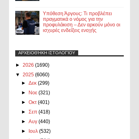
Υπόθεση Άργους: Τι προβλέπει
πραγματικά ο νόμος για την
προφυλάκιση – Δεν αρκούν μόνο οι
ισχυρές ενδείξεις ενοχής
ΑΡΧΕΙΟΘΉΚΗ ΙΣΤΟΛΟΓΊΟΥ
►
2026
(1690)
▼
2025
(6060)
►
Δεκ
(299)
►
Νοε
(321)
►
Οκτ
(401)
►
Σεπ
(418)
►
Αυγ
(440)
►
Ιουλ
(532)