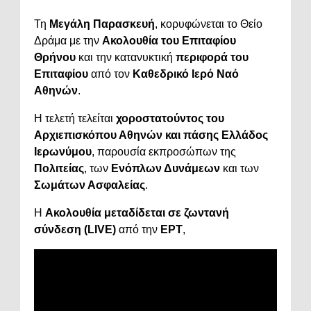
Τη
Μεγάλη Παρασκευή
, κορυφώνεται το Θείο
Δράμα με την
Ακολουθία του Επιταφίου
Θρήνου
και την κατανυκτική
περιφορά του
Επιταφίου
από τον
Καθεδρικό Ιερό Ναό
Αθηνών
.
Η τελετή τελείται
χοροστατούντος του
Αρχιεπισκόπου Αθηνών και πάσης Ελλάδος
Ιερωνύμου
, παρουσία εκπροσώπων της
Πολιτείας
, των
Ενόπλων Δυνάμεων
και των
Σωμάτων Ασφαλείας
.
Η
Ακολουθία μεταδίδεται σε ζωντανή
σύνδεση (LIVE)
από την
ΕΡΤ
,