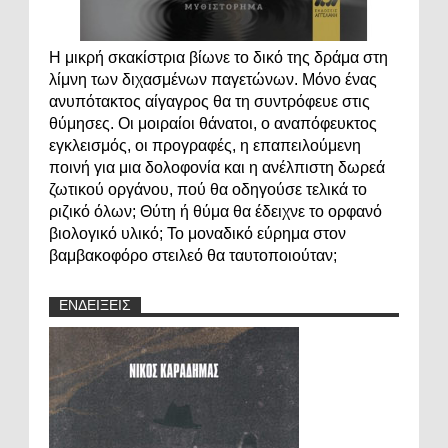
Η μικρή σκακίστρια βίωνε το δικό της δράμα στη
λίμνη των διχασμένων παγετώνων. Μόνο ένας
ανυπότακτος αίγαγρος θα τη συντρόφευε στις
θύμησες. Οι μοιραίοι θάνατοι, ο αναπόφευκτος
εγκλεισμός, οι προγραφές, η επαπειλούμενη
ποινή για μια δολοφονία και η ανέλπιστη δωρεά
ζωτικού οργάνου, πού θα οδηγούσε τελικά το
ριζικό όλων; Θύτη ή θύμα θα έδειχνε το ορφανό
βιολογικό υλικό; Το μοναδικό εύρημα στον
βαμβακοφόρο στειλεό θα ταυτοποιούταν;
ΕΝΔΕΙΞΕΙΣ