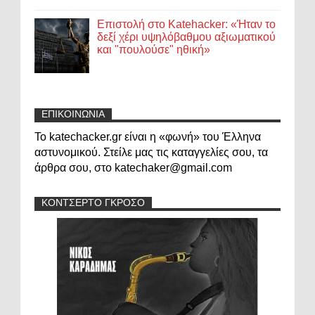
Επιστολή στο Katehacker: «Ήταν το
δεξί χέρι υψηλόβαθμου αξιωματικού
και "πουλούσε" ηθική»
ΕΠΙΚΟΙΝΩΝΙΑ
Το katechacker.gr είναι η «φωνή» του Έλληνα
αστυνομικού. Στείλε μας τις καταγγελίες σου, τα
άρθρα σου, στο katechaker@gmail.com
ΚΟΝΤΣΕΡΤΟ ΓΚΡΟΣΟ