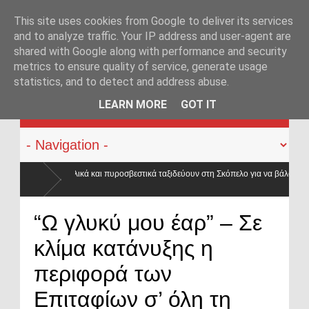
This site uses cookies from Google to deliver its services
and to analyze traffic. Your IP address and user-agent are
shared with Google along with performance and security
metrics to ensure quality of service, generate usage
statistics, and to detect and address abuse.
KATEHACKER
LEARN MORE
GOT IT
ικά ταξιδεύουν στη Σκόπελο για να βάλουν
μια του
“Ω γλυκύ μου έαρ” – Σε
κλίμα κατάνυξης η
περιφορά των
Επιταφίων σ’ όλη τη