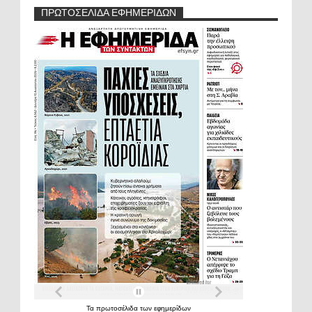
ΠΡΩΤΟΣΕΛΙΔΑ ΕΦΗΜΕΡΙΔΩΝ
Τα
πρωτοσέλιδα
των
εφημερίδων