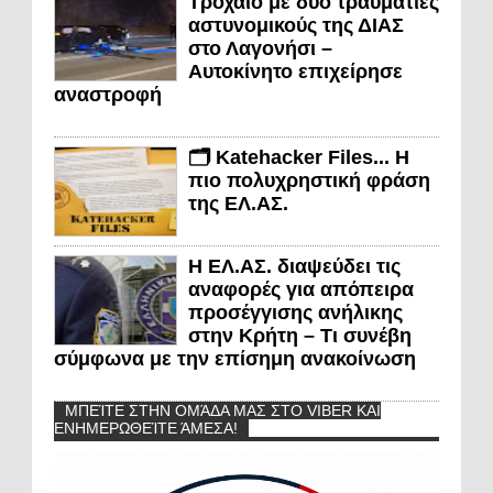
Τροχαίο με δύο τραυματίες
αστυνομικούς της ΔΙΑΣ
στο Λαγονήσι –
Αυτοκίνητο επιχείρησε
αναστροφή
🗂️ Katehacker Files... Η
πιο πολυχρηστική φράση
της ΕΛ.ΑΣ.
Η ΕΛ.ΑΣ. διαψεύδει τις
αναφορές για απόπειρα
προσέγγισης ανήλικης
στην Κρήτη – Τι συνέβη
σύμφωνα με την επίσημη ανακοίνωση
ΜΠΕΊΤΕ ΣΤΗΝ ΟΜΆΔΑ ΜΑΣ ΣΤΟ VIBER ΚΑΙ
ΕΝΗΜΕΡΩΘΕΊΤΕ ΆΜΕΣΑ!