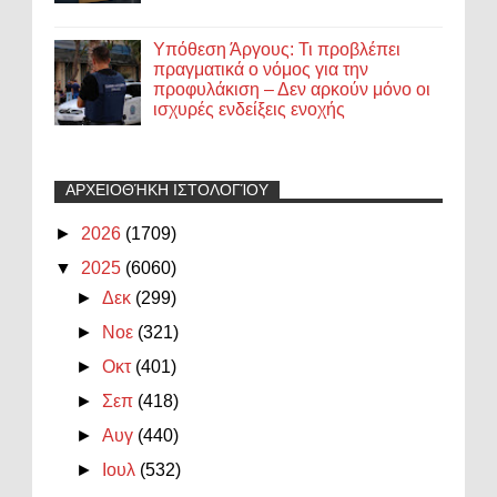
Υπόθεση Άργους: Τι προβλέπει
πραγματικά ο νόμος για την
προφυλάκιση – Δεν αρκούν μόνο οι
ισχυρές ενδείξεις ενοχής
ΑΡΧΕΙΟΘΉΚΗ ΙΣΤΟΛΟΓΊΟΥ
►
2026
(1709)
▼
2025
(6060)
►
Δεκ
(299)
►
Νοε
(321)
►
Οκτ
(401)
►
Σεπ
(418)
►
Αυγ
(440)
►
Ιουλ
(532)