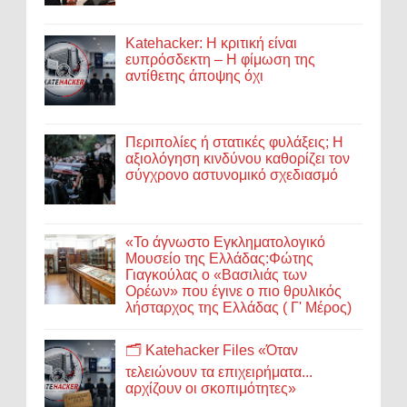
Katehacker: Η κριτική είναι
ευπρόσδεκτη – Η φίμωση της
αντίθετης άποψης όχι
Περιπολίες ή στατικές φυλάξεις; Η
αξιολόγηση κινδύνου καθορίζει τον
σύγχρονο αστυνομικό σχεδιασμό
«Το άγνωστο Εγκληματολογικό
Μουσείο της Ελλάδας:Φώτης
Γιαγκούλας ο «Βασιλιάς των
Ορέων» που έγινε ο πιο θρυλικός
λήσταρχος της Ελλάδας ( Γ' Μέρος)
🗂️ Katehacker Files «Όταν
τελειώνουν τα επιχειρήματα...
αρχίζουν οι σκοπιμότητες»