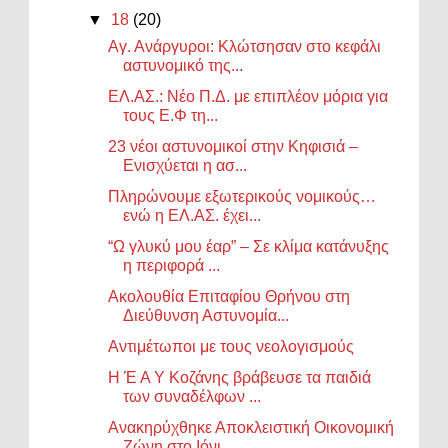
▼
18
(20)
Αγ. Ανάργυροι: Κλώτσησαν στο κεφάλι
αστυνομικό της...
ΕΛ.ΑΣ.: Νέο Π.Δ. με επιπλέον μόρια για
τους Ε.Φ τη...
23 νέοι αστυνομικοί στην Κηφισιά –
Ενισχύεται η ασ...
Πληρώνουμε εξωτερικούς νομικούς…
ενώ η ΕΛ.ΑΣ. έχει...
“Ω γλυκύ μου έαρ” – Σε κλίμα κατάνυξης
η περιφορά ...
Ακολουθία Επιταφίου Θρήνου στη
Διεύθυνση Αστυνομία...
Αντιμέτωποι με τους νεολογισμούς
Η Έ Α Υ Κοζάνης βράβευσε τα παιδιά
των συναδέλφων ...
Ανακηρύχθηκε Αποκλειστική Οικονομική
Ζώνη στο Ιόνι...