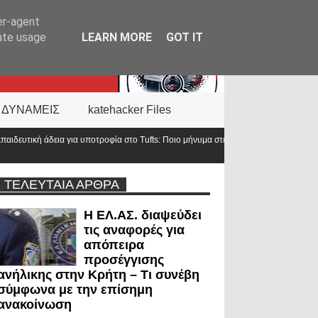
er-agent
rate usage
LEARN MORE
GOT IT
 ΔΥΝΑΜΕΙΣ
katehacker Files
fts: Ποιο μήνυμα στέλνει η ΕΛ.ΑΣ. σε ένα από τα κορυφαία πανεπιστήμια του
ΤΕΛΕΥΤΑΙΑ ΑΡΘΡΑ
Η ΕΛ.ΑΣ. διαψεύδει
τις αναφορές για
απόπειρα
προσέγγισης
ανήλικης στην Κρήτη – Τι συνέβη
σύμφωνα με την επίσημη
ανακοίνωση