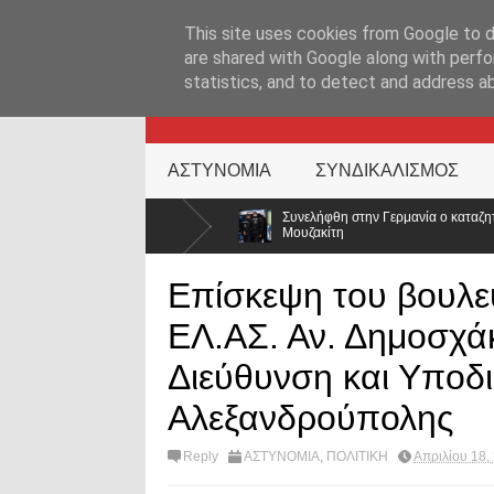
ΑΡΧΙΚΉ ΣΕΛΊΔΑ
ΕΛΛΑΔΑ
ΕΠΙΚΑΙΡΟΤΗΤΑ
ΕΠΙΚΟΙΝΩΝ
This site uses cookies from Google to de
are shared with Google along with perfo
statistics, and to detect and address a
KATEHACKER
ΑΣΤΥΝΟΜΙΑ
ΣΥΝΔΙΚΑΛΙΣΜΟΣ
Συνελήφθη στην Γερμανία ο καταζητούμενος για τις δολοφονίες Σκαφτούρ
Μουζακίτη
Επίσκεψη του βουλε
ΕΛ.ΑΣ. Αν. Δημοσχά
Διεύθυνση και Υποδ
Αλεξανδρούπολης
Reply
ΑΣΤΥΝΟΜΙΑ
,
ΠΟΛΙΤΙΚΗ
Απριλίου 18,