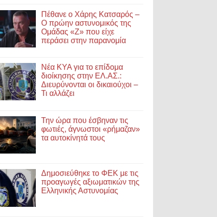
Πέθανε ο Χάρης Κατσαρός –
Ο πρώην αστυνομικός της
Ομάδας «Ζ» που είχε
περάσει στην παρανομία
Νέα ΚΥΑ για το επίδομα
διοίκησης στην ΕΛ.ΑΣ.:
Διευρύνονται οι δικαιούχοι –
Τι αλλάζει
Την ώρα που έσβηναν τις
φωτιές, άγνωστοι «ρήμαζαν»
τα αυτοκίνητά τους
Δημοσιεύθηκε το ΦΕΚ με τις
προαγωγές αξιωματικών της
Ελληνικής Αστυνομίας