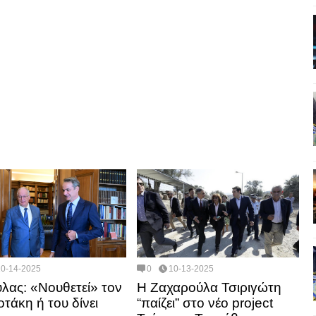
10-14-2025
0
10-13-2025
λας: «Νουθετεί» τον
Η Ζαχαρούλα Τσιριγώτη
τάκη ή του δίνει
“παίζει” στο νέο project