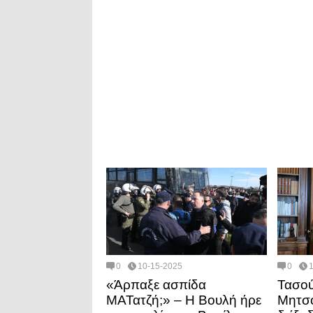
0
10-15-2025
0
«Άρπαξε ασπίδα
Τασού
ΜΑΤατζή;» – Η Βουλή ήρε
Μητσο