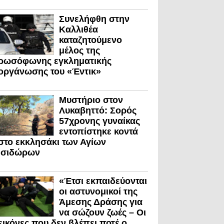
Συνελήφθη στην
Καλλιθέα
καταζητούμενο
μέλος της
ρωσόφωνης εγκληματικής
οργάνωσης του «Έντικ»
Μυστήριο στον
Λυκαβηττό: Σορός
57χρονης γυναίκας
εντοπίστηκε κοντά
στο εκκλησάκι των Αγίων
Ισιδώρων
«Έτσι εκπαιδεύονται
οι αστυνομικοί της
Άμεσης Δράσης για
να σώζουν ζωές – Οι
εικόνες που δεν βλέπει ποτέ ο