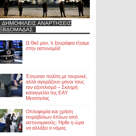
ΔΗΜΟΦΙΛΕΙΣ ΑΝΑΡΤΗΣΕΙΣ
ΕΒΔΟΜΑΔΑΣ
Ω Θεέ μου, τι ξουράφια είχαμε
στην αστυνομία!
Έσωσαν πολίτη με τουρνικέ,
αλλά αγοράζουν μόνοι τους
τον εξοπλισμό – Σκληρή
καταγγελία της ΕΑΥ
Μεσσηνίας
Οπλοφορία και χρήση
πυροβόλων όπλων από
αστυνομικούς: Ήρθε η ώρα
να αλλάξει ο νόμος