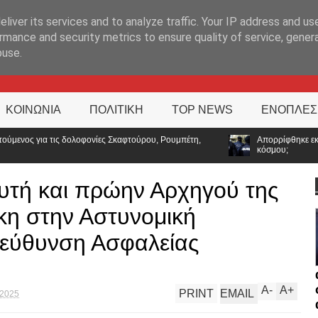
ΊΑ
liver its services and to analyze traffic. Your IP address and us
rmance and security metrics to ensure quality of service, gene
buse.
ΚΟΙΝΩΝΙΑ
ΠΟΛΙΤΙΚΗ
TOP NEWS
ΕΝΟΠΛΕΣ
ου, Ρουμπέτη,
Απορρίφθηκε εκπαιδευτική άδεια για υποτροφία στο Tu
κόσμου;
υτή και πρώην Αρχηγού της
κη στην Αστυνομική
ιεύθυνση Ασφαλείας
A
-
A
+
PRINT
EMAIL
 2025