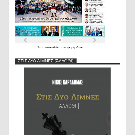
Τα
πρωτοσέλιδα
των
εφημερίδων
ΣΤΙΣ ΔΥΟ ΛΊΜΝΕΣ (ΆΛΛΟΘΙ)