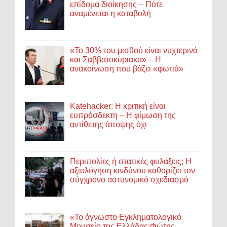
επίδομα διοίκησης – Πότε
αναμένεται η καταβολή
«Το 30% του μισθού είναι νυχτερινά
και Σαββατοκύριακα» – Η
ανακοίνωση που βάζει «φωτιά»
Katehacker: Η κριτική είναι
ευπρόσδεκτη – Η φίμωση της
αντίθετης άποψης όχι
Περιπολίες ή στατικές φυλάξεις; Η
αξιολόγηση κινδύνου καθορίζει τον
σύγχρονο αστυνομικό σχεδιασμό
«Το άγνωστο Εγκληματολογικό
Μουσείο της Ελλάδας:Φώτης