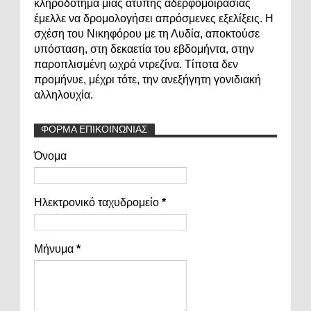
κληροδότημα μιας άτυπης αδερφομοιρασιάς
έμελλε να δρομολογήσει απρόσμενες εξελίξεις. Η
σχέση του Νικηφόρου με τη Λυδία, αποκτούσε
υπόσταση, στη δεκαετία του εβδομήντα, στην
παροπλισμένη ωχρά ντρεζίνα. Τίποτα δεν
προμήνυε, μέχρι τότε, την ανεξήγητη γονιδιακή
αλληλουχία.
ΦΟΡΜΑ ΕΠΙΚΟΙΝΩΝΙΑΣ
Όνομα
Ηλεκτρονικό ταχυδρομείο
*
Μήνυμα
*