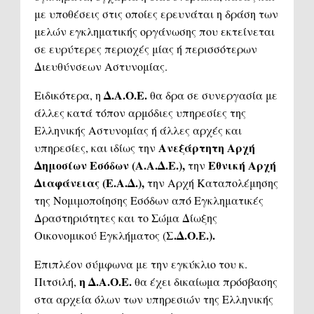
με υποθέσεις στις οποίες ερευνάται η δράση των
μελών εγκληματικής οργάνωσης που εκτείνεται
σε ευρύτερες περιοχές μίας ή περισσότερων
Διευθύνσεων Αστυνομίας.
Δ.Α.Ο.Ε.
Ειδικότερα, η
θα δρα σε συνεργασία με
άλλες κατά τόπον αρμόδιες υπηρεσίες της
Ελληνικής Αστυνομίας ή άλλες αρχές και
Ανεξάρτητη Αρχή
υπηρεσίες, και ιδίως την
Δημοσίων Εσόδων (Α.Α.Δ.Ε.),
Εθνική Αρχή
την
Διαφάνειας (Ε.Α.Δ.),
την Αρχή Καταπολέμησης
της Νομιμοποίησης Εσόδων από Εγκληματικές
Δραστηριότητες και το Σώμα Δίωξης
Σ.Δ.Ο.Ε.).
Οικονομικού Εγκλήματος (
Επιπλέον σύμφωνα με την εγκύκλιο του κ.
η Δ.Α.Ο.Ε.
Πιτσιλή,
θα έχει δικαίωμα πρόσβασης
στα αρχεία όλων των υπηρεσιών της Ελληνικής