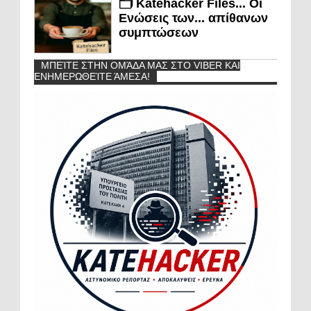
🗂️ Katehacker Files... Οι
Ενώσεις των... απίθανων
συμπτώσεων
ΜΠΕΊΤΕ ΣΤΗΝ ΟΜΆΔΑ ΜΑΣ ΣΤΟ VIBER ΚΑΙ
ΕΝΗΜΕΡΩΘΕΊΤΕ ΆΜΕΣΑ!