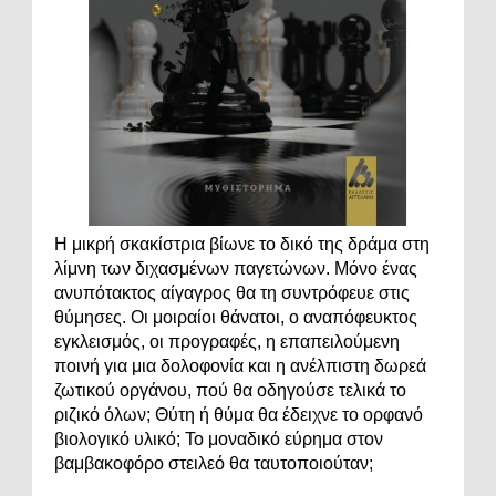
Η μικρή σκακίστρια βίωνε το δικό της δράμα στη
λίμνη των διχασμένων παγετώνων. Μόνο ένας
ανυπότακτος αίγαγρος θα τη συντρόφευε στις
θύμησες. Οι μοιραίοι θάνατοι, ο αναπόφευκτος
εγκλεισμός, οι προγραφές, η επαπειλούμενη
ποινή για μια δολοφονία και η ανέλπιστη δωρεά
ζωτικού οργάνου, πού θα οδηγούσε τελικά το
ριζικό όλων; Θύτη ή θύμα θα έδειχνε το ορφανό
βιολογικό υλικό; Το μοναδικό εύρημα στον
βαμβακοφόρο στειλεό θα ταυτοποιούταν;