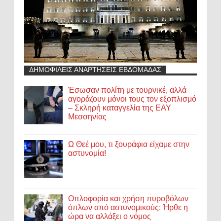
ΔΗΜΟΦΙΛΕΙΣ ΑΝΑΡΤΗΣΕΙΣ ΕΒΔΟΜΑΔΑΣ
Έσωσαν πολίτη με τουρνικέ, αλλά
αγοράζουν μόνοι τους τον εξοπλισμό
– Σκληρή καταγγελία της ΕΑΥ
Μεσσηνίας
Ω Θεέ μου, τι ξουράφια είχαμε στην
αστυνομία!
Οπλοφορία και χρήση πυροβόλων
όπλων από αστυνομικούς: Ήρθε η
ώρα να αλλάξει ο νόμος