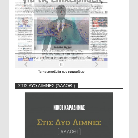
Τα
πρωτοσέλιδα
των
εφημερίδων
ΣΤΙΣ ΔΥΟ ΛΊΜΝΕΣ (ΆΛΛΟΘΙ)