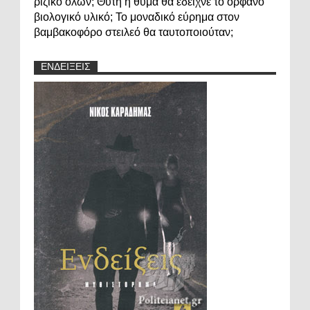
ριζικό όλων; Θύτη ή θύμα θα έδειχνε το ορφανό
βιολογικό υλικό; Το μοναδικό εύρημα στον
βαμβακοφόρο στειλεό θα ταυτοποιούταν;
ΕΝΔΕΙΞΕΙΣ