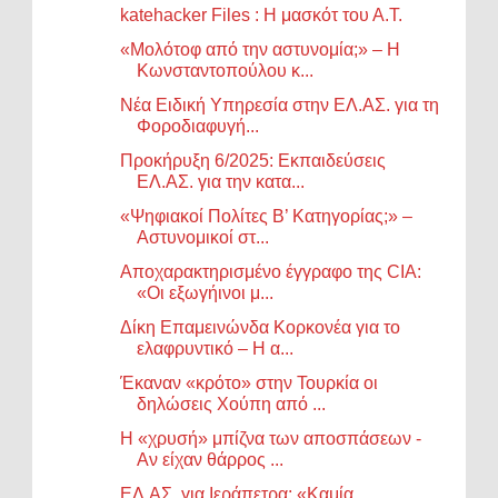
katehacker Files : Η μασκότ του Α.Τ.
«Μολότοφ από την αστυνομία;» – Η
Κωνσταντοπούλου κ...
Νέα Ειδική Υπηρεσία στην ΕΛ.ΑΣ. για τη
Φοροδιαφυγή...
Προκήρυξη 6/2025: Εκπαιδεύσεις
ΕΛ.ΑΣ. για την κατα...
«Ψηφιακοί Πολίτες Β’ Κατηγορίας;» –
Αστυνομικοί στ...
Αποχαρακτηρισμένο έγγραφο της CIA:
«Οι εξωγήινοι μ...
Δίκη Επαμεινώνδα Κορκονέα για το
ελαφρυντικό – H α...
Έκαναν «κρότο» στην Τουρκία οι
δηλώσεις Χούπη από ...
Η «χρυσή» μπίζνα των αποσπάσεων -
Αν είχαν θάρρος ...
ΕΛ.ΑΣ. για Ιεράπετρα: «Καμία