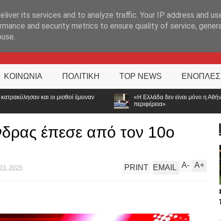
ΊΑ
liver its services and to analyze traffic. Your IP address and us
rmance and security metrics to ensure quality of service, gene
buse.
ΚΟΙΝΩΝΙΑ
ΠΟΛΙΤΙΚΗ
TOP NEWS
ΕΝΟΠΛΕΣ
αν
«Η Ελλάδα δεν είναι μόνο η Αθήνα»: Ηχηρό μήνυμα από τα Ιωάνν
περιφέρεια»
νδρας έπεσε από τον 10ο
A
-
A
+
PRINT
EMAIL
23, 2025