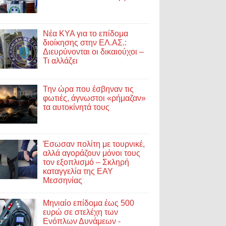
Νέα ΚΥΑ για το επίδομα
διοίκησης στην ΕΛ.ΑΣ.:
Διευρύνονται οι δικαιούχοι –
Τι αλλάζει
Την ώρα που έσβηναν τις
φωτιές, άγνωστοι «ρήμαζαν»
τα αυτοκίνητά τους
Έσωσαν πολίτη με τουρνικέ,
αλλά αγοράζουν μόνοι τους
τον εξοπλισμό – Σκληρή
καταγγελία της ΕΑΥ
Μεσσηνίας
Μηνιαίο επίδομα έως 500
ευρώ σε στελέχη των
Ενόπλων Δυνάμεων -