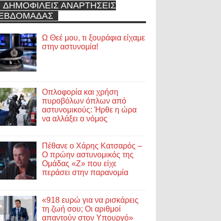
ΔΗΜΟΦΙΛΕΙΣ ΑΝΑΡΤΗΣΕΙΣ
ΕΒΔΟΜΑΔΑΣ
Ω Θεέ μου, τι ξουράφια είχαμε
στην αστυνομία!
Οπλοφορία και χρήση
πυροβόλων όπλων από
αστυνομικούς: Ήρθε η ώρα
να αλλάξει ο νόμος
Πέθανε ο Χάρης Κατσαρός –
Ο πρώην αστυνομικός της
Ομάδας «Ζ» που είχε
περάσει στην παρανομία
«918 ευρώ για να ρισκάρεις
τη ζωή σου; Οι αριθμοί
απαντούν στον Υπουργό»