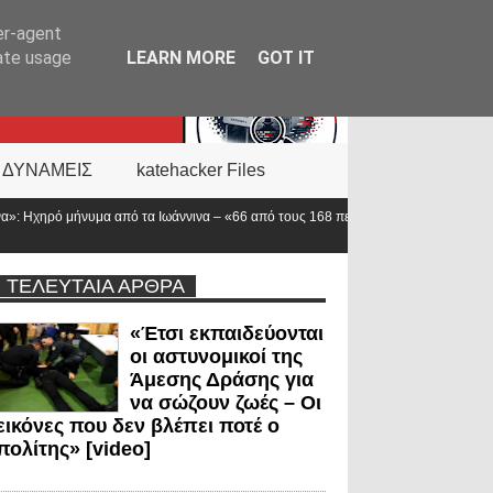
er-agent
rate usage
LEARN MORE
GOT IT
 ΔΥΝΑΜΕΙΣ
katehacker Files
ινα – «66 από τους 168 πεσόντες αστυνομικούς υπηρετούσαν στην
ΤΕΛΕΥΤΑΙΑ ΑΡΘΡΑ
«Έτσι εκπαιδεύονται
οι αστυνομικοί της
Άμεσης Δράσης για
να σώζουν ζωές – Οι
εικόνες που δεν βλέπει ποτέ ο
πολίτης» [video]