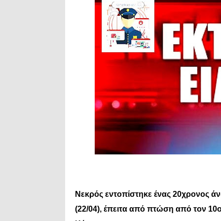
Νεκρός εντοπίστηκε ένας 20χρονος άνδ
(22/04), έπειτα από πτώση από τον 10