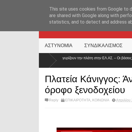
ΑΡΧΙΚΉ ΣΕΛΊΔΑ
ΕΛΛΑΔΑ
ΕΠΙΚΑΙΡΟΤΗΤΑ
ΕΠΙΚΟΙΝΩΝ
This site uses cookies from Google to de
are shared with Google along with perfo
statistics, and to detect and address a
KATEHACKER
ΑΣΤΥΝΟΜΙΑ
ΣΥΝΔΙΚΑΛΙΣΜΟΣ
νέοι γυρίζουν την πλάτη στην ΕΛ.ΑΣ. – Οι βάσεις κατρακύλησαν και οι μισθοί έμειν
Πλατεία Κάνιγγος: Ά
όροφο ξενοδοχείου
Reply
ΕΠΙΚΑΙΡΟΤΗΤΑ
,
ΚΟΙΝΩΝΙΑ
Απριλίου 