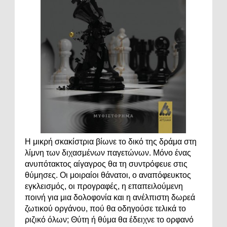
Η μικρή σκακίστρια βίωνε το δικό της δράμα στη
λίμνη των διχασμένων παγετώνων. Μόνο ένας
ανυπότακτος αίγαγρος θα τη συντρόφευε στις
θύμησες. Οι μοιραίοι θάνατοι, ο αναπόφευκτος
εγκλεισμός, οι προγραφές, η επαπειλούμενη
ποινή για μια δολοφονία και η ανέλπιστη δωρεά
ζωτικού οργάνου, πού θα οδηγούσε τελικά το
ριζικό όλων; Θύτη ή θύμα θα έδειχνε το ορφανό