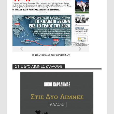
Τα
πρωτοσέλιδα
των
εφημερίδων
ΣΤΙΣ ΔΥΟ ΛΊΜΝΕΣ (ΆΛΛΟΘΙ)