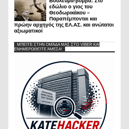
Βούλευμα-βόμβα: Στο
εδώλιο ο γιος του
Θεοδωρικάκου –
Παραπέμπονται και
πρώην αρχηγός της ΕΛ.ΑΣ. και ανώτατοι
αξιωματικοί
ΜΠΕΊΤΕ ΣΤΗΝ ΟΜΆΔΑ ΜΑΣ ΣΤΟ VIBER ΚΑΙ
ΕΝΗΜΕΡΩΘΕΊΤΕ ΆΜΕΣΑ!