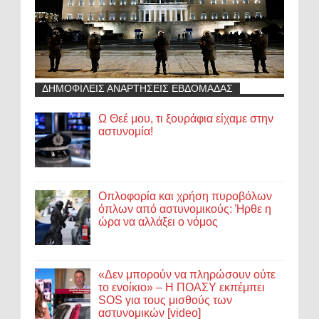
ΔΗΜΟΦΙΛΕΙΣ ΑΝΑΡΤΗΣΕΙΣ ΕΒΔΟΜΑΔΑΣ
Ω Θεέ μου, τι ξουράφια είχαμε στην
αστυνομία!
Οπλοφορία και χρήση πυροβόλων
όπλων από αστυνομικούς: Ήρθε η
ώρα να αλλάξει ο νόμος
«Δεν μπορούν να πληρώσουν ούτε
το ενοίκιο» – Η ΠΟΑΣΥ εκπέμπει
SOS για τους μισθούς των
αστυνομικών [video]