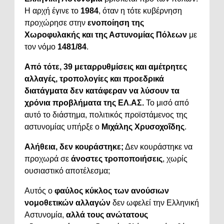
Η αρχή έγινε το
1984
, όταν η τότε κυβέρνηση
προχώρησε στην
ενοποίηση της
Χωροφυλακής και της Αστυνομίας Πόλεων
με
τον νόμο
1481/84
.
Από τότε, 39 μεταρρυθμίσεις και αμέτρητες
αλλαγές, τροπολογίες και προεδρικά
διατάγματα δεν κατάφεραν να λύσουν τα
χρόνια προβλήματα της ΕΛ.ΑΣ.
Το μισό από
αυτό το διάστημα, πολιτικός προϊστάμενος της
αστυνομίας υπήρξε ο
Μιχάλης Χρυσοχοΐδης
.
Αλήθεια, δεν κουράστηκε;
Δεν κουράστηκε να
προχωρά σε
άνοστες τροποποιήσεις
, χωρίς
ουσιαστικό αποτέλεσμα;
Αυτός ο
φαύλος κύκλος των ανούσιων
νομοθετικών αλλαγών
δεν ωφελεί την Ελληνική
Αστυνομία,
αλλά τους ανώτατους