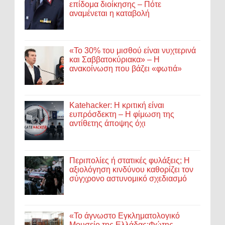
επίδομα διοίκησης – Πότε
αναμένεται η καταβολή
«Το 30% του μισθού είναι νυχτερινά
και Σαββατοκύριακα» – Η
ανακοίνωση που βάζει «φωτιά»
Katehacker: Η κριτική είναι
ευπρόσδεκτη – Η φίμωση της
αντίθετης άποψης όχι
Περιπολίες ή στατικές φυλάξεις; Η
αξιολόγηση κινδύνου καθορίζει τον
σύγχρονο αστυνομικό σχεδιασμό
«Το άγνωστο Εγκληματολογικό
Μουσείο της Ελλάδας:Φώτης