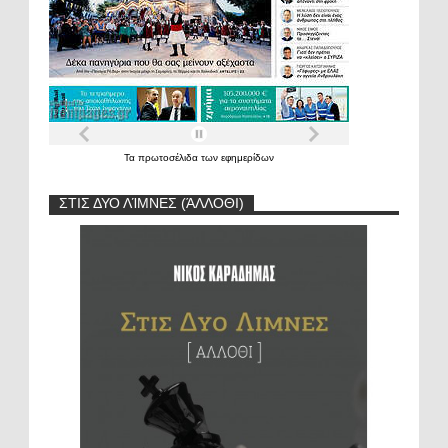
Τα
πρωτοσέλιδα
των
εφημερίδων
ΣΤΙΣ ΔΥΟ ΛΊΜΝΕΣ (ΆΛΛΟΘΙ)