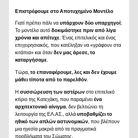
Επιστρέφουμε στο Αποτυχημένο Μοντέλο
Γιατί πρέπει πάλι να
υπάρχουν δύο υπαρχηγοί
;
Το μοντέλο αυτό
δοκιμάστηκε πριν από λίγα
χρόνια και απέτυχε
. Ένας επιτελικός και ένας
επιχειρησιακός, που κατέληξαν να «γράφουν στα
κιτάπια» και όταν
δεν μας άρεσε, το
καταργήσαμε
.
Τώρα,
το επαναφέρουμε, λες και δεν έχουμε
μάθει τίποτα από το παρελθόν
.
Η
συσσώρευση των αστέρων
στο επιτελικό
κτίριο της Κατεχάκη, που παραμένει
ένα
αρχιτεκτονικό αίνιγμα
, δεν βελτιώνει τη
λειτουργία της ΕΛ.ΑΣ., αλλά
υποβαθμίζει το
ηθικό των απλών αστυνομικών
, που βλέπουν
μια ηγεσία μακριά από τα πραγματικά
προβλήματα του Σώματος.