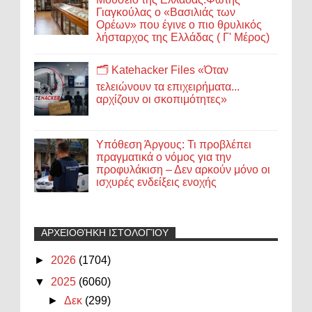
Γιαγκούλας ο «Βασιλιάς των
Ορέων» που έγινε ο πιο θρυλικός
λήσταρχος της Ελλάδας ( Γ' Μέρος)
🗂️ Katehacker Files «Όταν
τελειώνουν τα επιχειρήματα...
αρχίζουν οι σκοπιμότητες»
Υπόθεση Άργους: Τι προβλέπει
πραγματικά ο νόμος για την
προφυλάκιση – Δεν αρκούν μόνο οι
ισχυρές ενδείξεις ενοχής
ΑΡΧΕΙΟΘΉΚΗ ΙΣΤΟΛΟΓΊΟΥ
►
2026
(1704)
▼
2025
(6060)
►
Δεκ
(299)