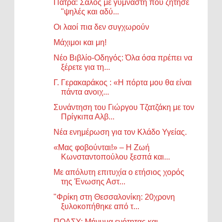
Πάτρα: Σάλος με γυμναστή που ζήτησε
"ψηλές και αδύ...
Οι λαοί πια δεν συγχωρούν
Μάχιμοι και μη!
Νέο Βιβλίο-Οδηγός: Όλα όσα πρέπει να
ξέρετε για τη...
Γ. Γερακαράκος : «Η πόρτα μου θα είναι
πάντα ανοιχ...
Συνάντηση του Γιώργου Τζατζάκη με τον
Πρίγκιπα Αλβ...
Νέα ενημέρωση για τον Κλάδο Υγείας.
«Μας φοβούνται!» – Η Ζωή
Κωνσταντοπούλου ξεσπά και...
Με απόλυτη επιτυχία ο ετήσιος χορός
της Ένωσης Αστ...
"Φρίκη στη Θεσσαλονίκη: 20χρονη
ξυλοκοπήθηκε από τ...
ΠΟΑΣΥ: Μήνυμα ενότητας και