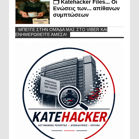
🗂️ Katehacker Files... Οι
Ενώσεις των... απίθανων
συμπτώσεων
ΜΠΕΊΤΕ ΣΤΗΝ ΟΜΆΔΑ ΜΑΣ ΣΤΟ VIBER ΚΑΙ
ΕΝΗΜΕΡΩΘΕΊΤΕ ΆΜΕΣΑ!