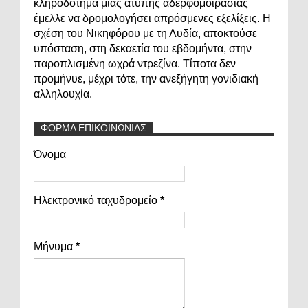
κληροδότημα μιας άτυπης αδερφομοιρασιάς
έμελλε να δρομολογήσει απρόσμενες εξελίξεις. Η
σχέση του Νικηφόρου με τη Λυδία, αποκτούσε
υπόσταση, στη δεκαετία του εβδομήντα, στην
παροπλισμένη ωχρά ντρεζίνα. Τίποτα δεν
προμήνυε, μέχρι τότε, την ανεξήγητη γονιδιακή
αλληλουχία.
ΦΟΡΜΑ ΕΠΙΚΟΙΝΩΝΙΑΣ
Όνομα
Ηλεκτρονικό ταχυδρομείο
*
Μήνυμα
*