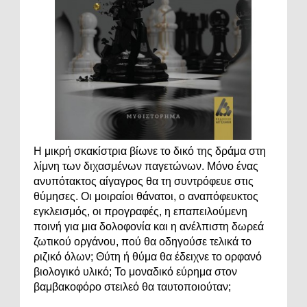
Η μικρή σκακίστρια βίωνε το δικό της δράμα στη
λίμνη των διχασμένων παγετώνων. Μόνο ένας
ανυπότακτος αίγαγρος θα τη συντρόφευε στις
θύμησες. Οι μοιραίοι θάνατοι, ο αναπόφευκτος
εγκλεισμός, οι προγραφές, η επαπειλούμενη
ποινή για μια δολοφονία και η ανέλπιστη δωρεά
ζωτικού οργάνου, πού θα οδηγούσε τελικά το
ριζικό όλων; Θύτη ή θύμα θα έδειχνε το ορφανό
βιολογικό υλικό; Το μοναδικό εύρημα στον
βαμβακοφόρο στειλεό θα ταυτοποιούταν;