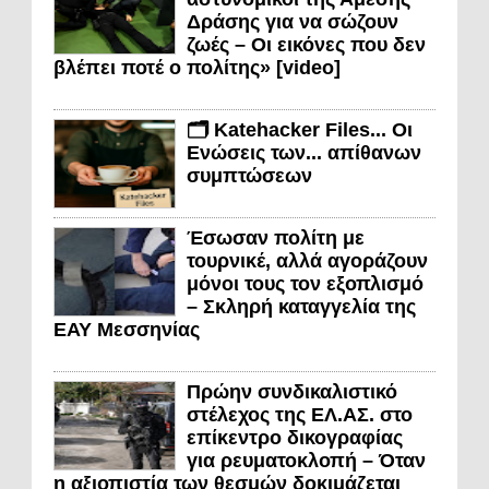
Δράσης για να σώζουν
ζωές – Οι εικόνες που δεν
βλέπει ποτέ ο πολίτης» [video]
🗂️ Katehacker Files... Οι
Ενώσεις των... απίθανων
συμπτώσεων
Έσωσαν πολίτη με
τουρνικέ, αλλά αγοράζουν
μόνοι τους τον εξοπλισμό
– Σκληρή καταγγελία της
ΕΑΥ Μεσσηνίας
Πρώην συνδικαλιστικό
στέλεχος της ΕΛ.ΑΣ. στο
επίκεντρο δικογραφίας
για ρευματοκλοπή – Όταν
η αξιοπιστία των θεσμών δοκιμάζεται