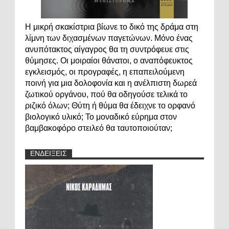
Η μικρή σκακίστρια βίωνε το δικό της δράμα στη
λίμνη των διχασμένων παγετώνων. Μόνο ένας
ανυπότακτος αίγαγρος θα τη συντρόφευε στις
θύμησες. Οι μοιραίοι θάνατοι, ο αναπόφευκτος
εγκλεισμός, οι προγραφές, η επαπειλούμενη
ποινή για μια δολοφονία και η ανέλπιστη δωρεά
ζωτικού οργάνου, πού θα οδηγούσε τελικά το
ριζικό όλων; Θύτη ή θύμα θα έδειχνε το ορφανό
βιολογικό υλικό; Το μοναδικό εύρημα στον
βαμβακοφόρο στειλεό θα ταυτοποιούταν;
ΕΝΔΕΙΞΕΙΣ