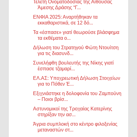
Τελετή Ονοματοδοσίας της Αίθουσας
Άμεσης Δράσης “Γ...
ΕΝΦΙΑ 2025: Αναρτήθηκαν τα
εκκαθαριστικά, σε 12 δό...
Τα «έσπασε» γιατί θεωρούσε βλάσφημα
τα εκθέματα ο...
Δήλωση του Στρατηγού Φώτη Ντουίτση
για τις διασυνδ...
Συνελήφθη βουλευτής της Νίκης γιατί
έσπασε τζαμαρί...
ΕΛ.ΑΣ: Υποχρεωτική Δήλωση Στοιχείων
για το Πόθεν Έ...
Εξιχνιάστηκε η δολοφονία του Ζαμπούνη
– Ποιοι βρίσ...
Αστυνομικοί της Τροχαίας Κατερίνης
στηρίξαν την ασ...
Άγρια συμπλοκή στο κέντρο φιλοξενίας
μεταναστών στ...