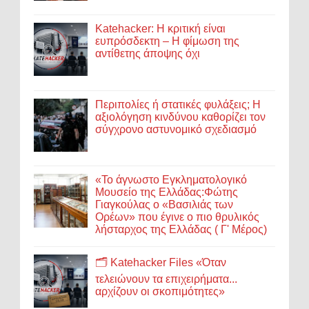
Katehacker: Η κριτική είναι
ευπρόσδεκτη – Η φίμωση της
αντίθετης άποψης όχι
Περιπολίες ή στατικές φυλάξεις; Η
αξιολόγηση κινδύνου καθορίζει τον
σύγχρονο αστυνομικό σχεδιασμό
«Το άγνωστο Εγκληματολογικό
Μουσείο της Ελλάδας:Φώτης
Γιαγκούλας ο «Βασιλιάς των
Ορέων» που έγινε ο πιο θρυλικός
λήσταρχος της Ελλάδας ( Γ' Μέρος)
🗂️ Katehacker Files «Όταν
τελειώνουν τα επιχειρήματα...
αρχίζουν οι σκοπιμότητες»