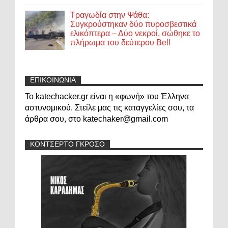
Τραγωδία στην Ψάθα:
Συγκρούστηκαν δύο πυροσβεστικά
ελικόπτερα – Δύο νεκροί, σώθηκε το
πλήρωμα του δεύτερου Bell
ΕΠΙΚΟΙΝΩΝΙΑ
Το katechacker.gr είναι η «φωνή» του Έλληνα
αστυνομικού. Στείλε μας τις καταγγελίες σου, τα
άρθρα σου, στο katechaker@gmail.com
ΚΟΝΤΣΕΡΤΟ ΓΚΡΟΣΟ