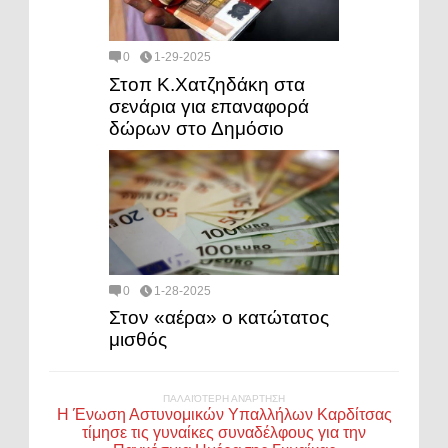
0
1-29-2025
Στοπ Κ.Χατζηδάκη στα
σενάρια για επαναφορά
δώρων στο Δημόσιο
0
1-28-2025
Στον «αέρα» ο κατώτατος
μισθός
ΠΑΛΑΙΌΤΕΡΗ ΑΝΆΡΤΗΣΗ
Η Ένωση Αστυνομικών Υπαλλήλων Καρδίτσας
τίμησε τις γυναίκες συναδέλφους για την