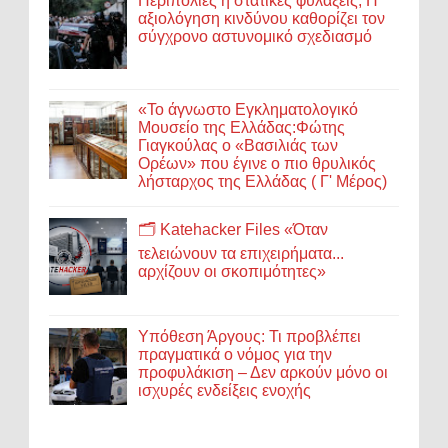
Περιπολίες ή στατικές φυλάξεις; Η
αξιολόγηση κινδύνου καθορίζει τον
σύγχρονο αστυνομικό σχεδιασμό
«Το άγνωστο Εγκληματολογικό
Μουσείο της Ελλάδας:Φώτης
Γιαγκούλας ο «Βασιλιάς των
Ορέων» που έγινε ο πιο θρυλικός
λήσταρχος της Ελλάδας ( Γ' Μέρος)
🗂️ Katehacker Files «Όταν
τελειώνουν τα επιχειρήματα...
αρχίζουν οι σκοπιμότητες»
Υπόθεση Άργους: Τι προβλέπει
πραγματικά ο νόμος για την
προφυλάκιση – Δεν αρκούν μόνο οι
ισχυρές ενδείξεις ενοχής