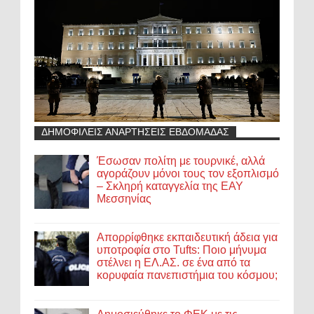
ΔΗΜΟΦΙΛΕΙΣ ΑΝΑΡΤΗΣΕΙΣ ΕΒΔΟΜΑΔΑΣ
Έσωσαν πολίτη με τουρνικέ, αλλά
αγοράζουν μόνοι τους τον εξοπλισμό
– Σκληρή καταγγελία της ΕΑΥ
Μεσσηνίας
Απορρίφθηκε εκπαιδευτική άδεια για
υποτροφία στο Tufts: Ποιο μήνυμα
στέλνει η ΕΛ.ΑΣ. σε ένα από τα
κορυφαία πανεπιστήμια του κόσμου;