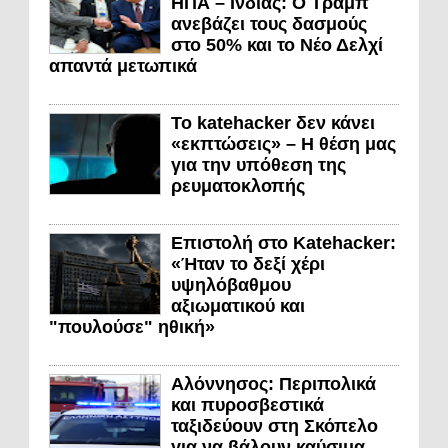
ΗΠΑ – Ινδίας: Ο Τραμπ
ανεβάζει τους δασμούς
στο 50% και το Νέο Δελχί
απαντά μετωπικά
Το katehacker δεν κάνει
«εκπτώσεις» – Η θέση μας
για την υπόθεση της
ρευματοκλοπής
Επιστολή στο Katehacker:
«Ήταν το δεξί χέρι
υψηλόβαθμου
αξιωματικού και
"πουλούσε" ηθική»
Αλόννησος: Περιπολικά
και πυροσβεστικά
ταξιδεύουν στη Σκόπελο
για να βάλουν καύσιμα