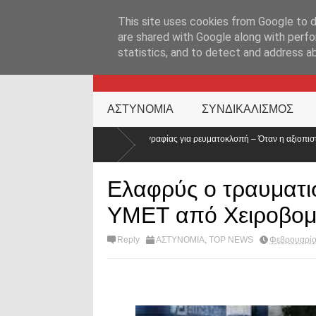
ΑΡΧΙΚΉ ΣΕΛΊΔΑ
ΕΛΛΑΔΑ
ΕΠΙΚΑΙΡΟΤΗΤΑ
ΕΠΙΚΟΙΝΩΝ
This site uses cookies from Google to de
are shared with Google along with perfo
statistics, and to detect and address a
KATEHACKER
ΑΣΤΥΝΟΜΙΑ
ΣΥΝΔΙΚΑΛΙΣΜΟΣ
τρο δικογραφίας για ρευματοκλοπή – Όταν η αξιοπιστία των θεσμών
Σ
Μ
Ελαφρύς ο τραυματι
ΥΜΕΤ από Χειροβομ
Reply
ΑΣΤΥΝΟΜΙΑ
,
TOP NEWS
Φεβρουαρίο