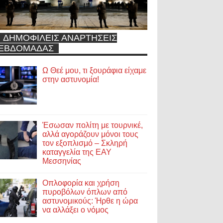
ΔΗΜΟΦΙΛΕΙΣ ΑΝΑΡΤΗΣΕΙΣ
ΕΒΔΟΜΑΔΑΣ
Ω Θεέ μου, τι ξουράφια είχαμε
στην αστυνομία!
Έσωσαν πολίτη με τουρνικέ,
αλλά αγοράζουν μόνοι τους
τον εξοπλισμό – Σκληρή
καταγγελία της ΕΑΥ
Μεσσηνίας
Οπλοφορία και χρήση
πυροβόλων όπλων από
αστυνομικούς: Ήρθε η ώρα
να αλλάξει ο νόμος