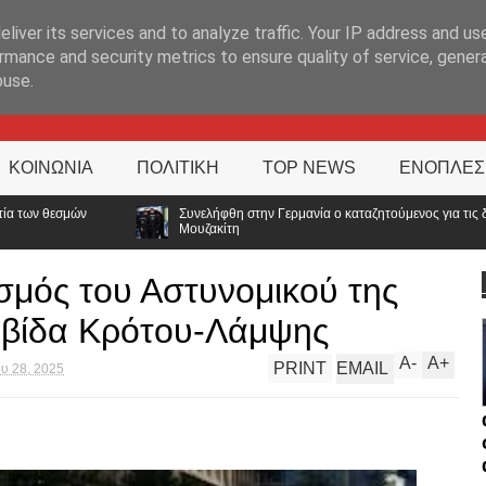
ΊΑ
liver its services and to analyze traffic. Your IP address and us
rmance and security metrics to ensure quality of service, gene
buse.
ΚΟΙΝΩΝΙΑ
ΠΟΛΙΤΙΚΗ
TOP NEWS
ΕΝΟΠΛΕΣ
υνελήφθη στην Γερμανία ο καταζητούμενος για τις δολοφονίες Σκαφτούρου, Ρουμπ
ουζακίτη
σμός του Αστυνομικού της
βίδα Κρότου-Λάμψης
A
-
A
+
PRINT
EMAIL
υ 28, 2025