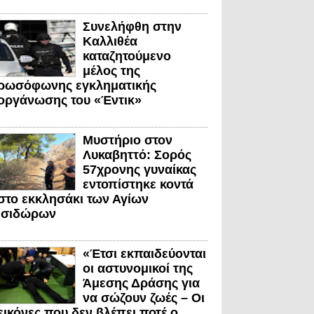
Συνελήφθη στην
Καλλιθέα
καταζητούμενο
μέλος της
ρωσόφωνης εγκληματικής
οργάνωσης του «Έντικ»
Μυστήριο στον
Λυκαβηττό: Σορός
57χρονης γυναίκας
εντοπίστηκε κοντά
στο εκκλησάκι των Αγίων
Ισιδώρων
«Έτσι εκπαιδεύονται
οι αστυνομικοί της
Άμεσης Δράσης για
να σώζουν ζωές – Οι
εικόνες που δεν βλέπει ποτέ ο