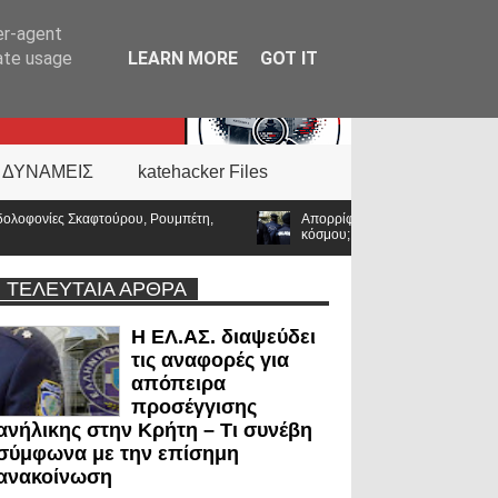
er-agent
rate usage
LEARN MORE
GOT IT
 ΔΥΝΑΜΕΙΣ
katehacker Files
έτη,
Απορρίφθηκε εκπαιδευτική άδεια για υποτροφία στο Tufts: Ποιο 
κόσμου;
ΤΕΛΕΥΤΑΙΑ ΑΡΘΡΑ
Η ΕΛ.ΑΣ. διαψεύδει
τις αναφορές για
απόπειρα
προσέγγισης
ανήλικης στην Κρήτη – Τι συνέβη
σύμφωνα με την επίσημη
ανακοίνωση