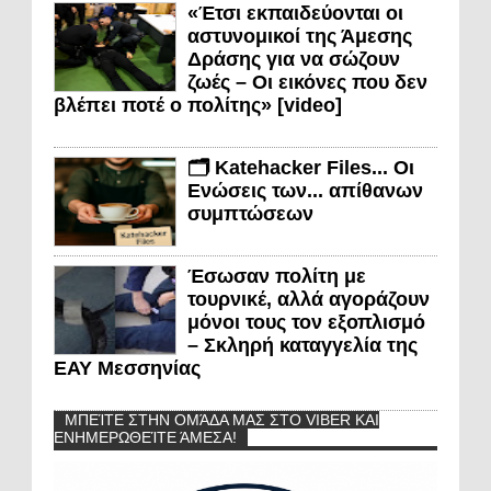
«Έτσι εκπαιδεύονται οι
αστυνομικοί της Άμεσης
Δράσης για να σώζουν
ζωές – Οι εικόνες που δεν
βλέπει ποτέ ο πολίτης» [video]
🗂️ Katehacker Files... Οι
Ενώσεις των... απίθανων
συμπτώσεων
Έσωσαν πολίτη με
τουρνικέ, αλλά αγοράζουν
μόνοι τους τον εξοπλισμό
– Σκληρή καταγγελία της
ΕΑΥ Μεσσηνίας
ΜΠΕΊΤΕ ΣΤΗΝ ΟΜΆΔΑ ΜΑΣ ΣΤΟ VIBER ΚΑΙ
ΕΝΗΜΕΡΩΘΕΊΤΕ ΆΜΕΣΑ!