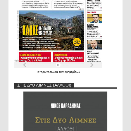
Τα
πρωτοσέλιδα
των
εφημερίδων
ΣΤΙΣ ΔΥΟ ΛΊΜΝΕΣ (ΆΛΛΟΘΙ)