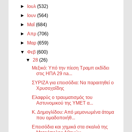
►
Ιουλ
(532)
►
Ιουν
(564)
►
Μαΐ
(684)
►
Απρ
(706)
►
Μαρ
(659)
▼
Φεβ
(600)
▼
28
(26)
Μεξικό: Υπό την πίεση Τραμπ εκδίδει
στις ΗΠΑ 29 na...
ΣΥΡΙΖΑ για επεισόδια: Να παραιτηθεί ο
Χρυσοχοΐδης
Ελαφρύς ο τραυματισμός του
Αστυνομικού της ΥΜΕΤ α...
Κ. Δημογλίδου: Από μεμονωμένα άτομα
που ομαδοποιήθ...
Επεισόδια και χημικά στα σκαλιά της