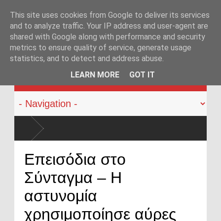
This site uses cookies from Google to deliver its services
and to analyze traffic. Your IP address and user-agent are
shared with Google along with performance and security
metrics to ensure quality of service, generate usage
statistics, and to detect and address abuse.
KATEHACKER
LEARN MORE
GOT IT
Επεισόδια στο
Σύνταγμα – Η
αστυνομία
χρησιμοποίησε αύρες