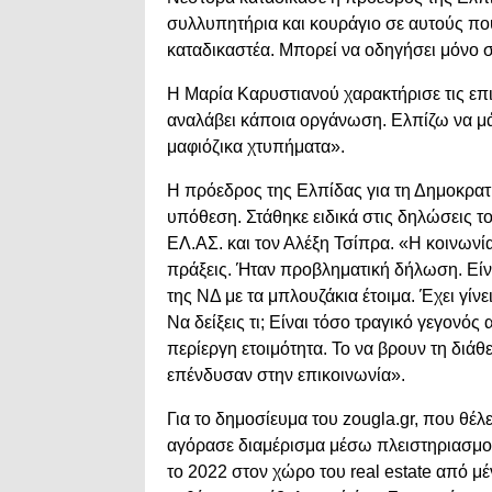
συλλυπητήρια και κουράγιο σε αυτούς που
καταδικαστέα. Μπορεί να οδηγήσει μόνο σε
Η Μαρία Καρυστιανού χαρακτήρισε τις επιθ
αναλάβει κάποια οργάνωση. Ελπίζω να μά
μαφιόζικα χτυπήματα».
Η πρόεδρος της Ελπίδας για τη Δημοκρατία
υπόθεση. Στάθηκε ειδικά στις δηλώσεις 
ΕΛ.ΑΣ. και τον Αλέξη Τσίπρα. «Η κοινωνί
πράξεις. Ήταν προβληματική δήλωση. Είνα
της ΝΔ με τα μπλουζάκια έτοιμα. Έχει γίν
Να δείξεις τι; Είναι τόσο τραγικό γεγονός 
περίεργη ετοιμότητα. Το να βρουν τη διάθ
επένδυσαν στην επικοινωνία».
Για το δημοσίευμα του zougla.gr, που θέλ
αγόρασε διαμέρισμα μέσω πλειστηριασμού,
το 2022 στον χώρο του real estate από μέ