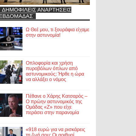
ΔΗΜΟΦΙΛΕΙΣ ΑΝΑΡΤΗΣΕΙΣ
ΕΒΔΟΜΑΔΑΣ
Ω Θεέ μου, τι ξουράφια είχαμε
στην αστυνομία!
Οπλοφορία και χρήση
πυροβόλων όπλων από
αστυνομικούς: Ήρθε η ώρα
να αλλάξει ο νόμος
Πέθανε ο Χάρης Κατσαρός –
Ο πρώην αστυνομικός της
Ομάδας «Ζ» που είχε
περάσει στην παρανομία
«918 ευρώ για να ρισκάρεις
τη ζωή σου; Οι αριθμοί