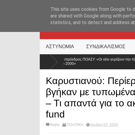
ΑΡΧΙΚΉ ΣΕΛΊΔΑ
ΕΛΛΑΔΑ
ΕΠΙΚΑΙΡΟΤΗΤΑ
ΕΠΙΚΟΙΝΩΝ
This site uses cookies from Google to de
are shared with Google along with perfo
statistics, and to detect and address a
KATEHACKER
ΑΣΤΥΝΟΜΙΑ
ΣΥΝΔΙΚΑΛΙΣΜΟΣ
Αντιπρόεδρος ΠΟΑΣΥ: «Οι νέοι γυρίζουν την πλάτη στην ΕΛ.ΑΣ. – Οι βάσεις κατρ
στο 2000»
Καρυστιανού: Περίερ
βγήκαν με τυπωμένα
– Τι απαντά για το 
fund
Reply
ΠΟΛΙΤΙΚΗ
Ιουλίου 03, 2026