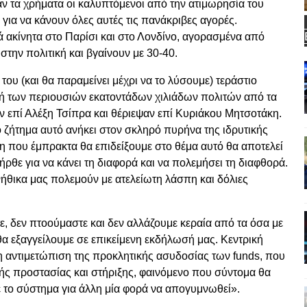
ν τα χρήματα οι καλυπτόμενοι από την ατιμωρησία του
για να κάνουν όλες αυτές τις πανάκριβες αγορές.
κά ακίνητα στο Παρίσι και στο Λονδίνο, αγορασμένα από
την πολιτική και βγαίνουν με 30-40.
ή του (και θα παραμείνει μέχρι να το λύσουμε) τεράστιο
γή των περιουσιών εκατοντάδων χιλιάδων πολιτών από τα
αν επί Αλέξη Τσίπρα και θέριεψαν επί Κυριάκου Μητσοτάκη.
 ζήτημα αυτό ανήκει στον σκληρό πυρήνα της ιδρυτικής
η που έμπρακτα θα επιδείξουμε στο θέμα αυτό θα αποτελεί
 ήρθε για να κάνει τη διαφορά και να πολεμήσει τη διαφθορά.
νήθικα μας πολεμούν με ατελείωτη λάσπη και δόλιες
στε, δεν πτοούμαστε και δεν αλλάζουμε κεραία από τα όσα με
θα εξαγγείλουμε σε επικείμενη εκδήλωσή μας. Κεντρική
η αντιμετώπιση της προκλητικής ασυδοσίας των funds, που
ς προστασίας και στήριξης, φαινόμενο που σύντομα θα
το σύστημα για άλλη μία φορά να απογυμνωθεί».