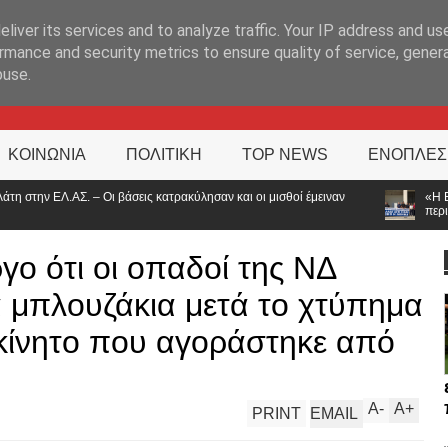
ΊΑ
liver its services and to analyze traffic. Your IP address and us
rmance and security metrics to ensure quality of service, gene
buse.
ΚΟΙΝΩΝΙΑ
ΠΟΛΙΤΙΚΗ
TOP NEWS
ΕΝΟΠΛΕΣ
ακύλησαν και οι μισθοί έμειναν
«Η Ελλάδα δεν είναι μόνο η Αθήνα»:
περιφέρεια»
γο ότι οι οπαδοί της ΝΔ
 μπλουζάκια μετά το χτύπημα
ακίνητο που αγοράστηκε από
A
-
A
+
PRINT
EMAIL