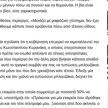
 μένουν πίσω να πονούν και να θυμούνται. Η βία είναι
 βία», είπε χαρακτηριστικά.
έσεις περίεργες. «Μοιάζει με μαφιόζικο χτύπημα, δεν έχει
θουμε κάποτε ποιοι κρύβονται πίσω από τέτοιου είδους
 σχολίασε ότι η κυβέρνηση επιχειρεί να εκμεταλλευτεί την
του Κωνσταντίνου Κυρανάκη, ο οποίος στοχοποίησε την
α πρέπει να ενωθεί απέναντι σε τέτοιες αποτρόπαιες
ι λίγο περίεργο ότι την άλλη μέρα βγήκαν κάποιοι οπαδοί
ει αυτό το τραγικό συμβάν και πας να τυπώσεις μπλουζάκια;
από μόνο του που δεν χρειαζόταν κάτι τέτοιο. Έδειξε μία
εση και τον χρόνο να τυπώσουν μπλουζάκια, δείχνει ότι
ει εταιρεία στην οποία συμμετέχει με ποσοστό 50% να
 υποστήριξε ότι: «Πρόκειται για μία εταιρεία που ιδρύθηκε
να και τον τότε σύντροφό μου. Ξεκίνησε από δύο ακίνητα, ο