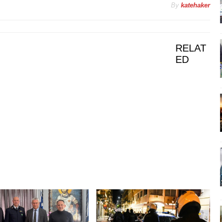
By
katehaker
RELAT
ED