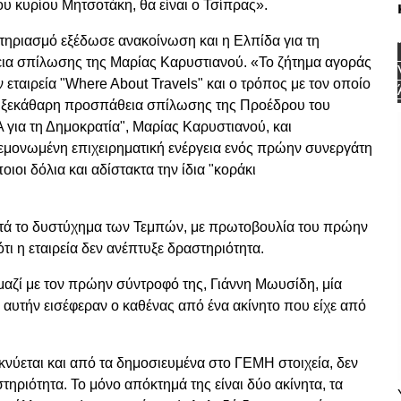
του κυρίου Μητσοτάκη, θα είναι ο Τσίπρας».
στηριασμό εξέδωσε ανακοίνωση και η Ελπίδα για τη
εια σπίλωσης της Μαρίας Καρυστιανού. «Το ζήτημα αγοράς
ν εταιρεία "Where About Travels" και ο τρόπος με τον οποίο
ια ξεκάθαρη προσπάθεια σπίλωσης της Προέδρου του
για τη Δημοκρατία", Μαρίας Καρυστιανού, και
εμονωμένη επιχειρηματική ενέργεια ενός πρώην συνεργάτη
ιοι δόλια και αδίστακτα την ίδια "κοράκι
μετά το δυστύχημα των Τεμπών, με πρωτοβουλία του πρώην
ι η εταιρεία δεν ανέπτυξε δραστηριότητα.
μαζί με τον πρώην σύντροφό της, Γιάννη Μωυσίδη, μία
ε αυτήν εισέφεραν ο καθένας από ένα ακίνητο που είχε από
ικνύεται και από τα δημοσιευμένα στο ΓΕΜΗ στοιχεία, δεν
ηριότητα. Το μόνο απόκτημά της είναι δύο ακίνητα, τα