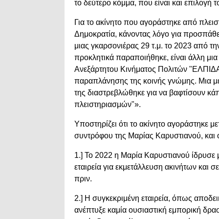
το δεύτερο κόμμα, που είναι και επιλογή 
Για το ακίνητο που αγοράστηκε από πλει
Δημοκρατία, κάνοντας λόγο για προσπάθ
μιας γκαρσονιέρας 29 τ.μ. το 2023 από τη
προκλητικά παραποιήθηκε, είναι άλλη μ
Ανεξάρτητου Κινήματος Πολιτών "ΕΛΠΙΔΑ 
παραπλάνησης της κοινής γνώμης. Μια μ
της διαστρεβλώθηκε για να βαφτίσουν κάπο
πλειστηριασμών"».
Υποστηρίζει ότι το ακίνητο αγοράστηκε 
συντρόφου της Μαρίας Καρυστιανού, και ότ
1.] Το 2022 η Μαρία Καρυστιανού ίδρυσε 
εταιρεία για εκμετάλλευση ακινήτων και σ
πριν.
2.] Η συγκεκριμένη εταιρεία, όπως αποδε
ανέπτυξε καμία ουσιαστική εμπορική δραστ