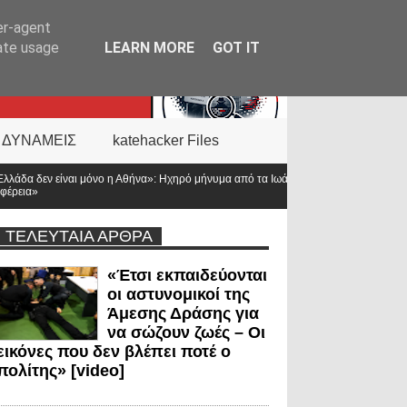
er-agent
rate usage
LEARN MORE
GOT IT
 ΔΥΝΑΜΕΙΣ
katehacker Files
 Ηχηρό μήνυμα από τα Ιωάννινα – «66 από τους 168 πεσόντες αστυνομικούς υπηρε
ΤΕΛΕΥΤΑΙΑ ΑΡΘΡΑ
«Έτσι εκπαιδεύονται
οι αστυνομικοί της
Άμεσης Δράσης για
να σώζουν ζωές – Οι
εικόνες που δεν βλέπει ποτέ ο
πολίτης» [video]