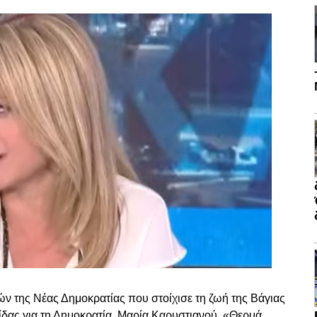
χών της Νέας Δημοκρατίας που στοίχισε τη ζωή της Βάγιας
δας για τη Δημοκρατία, Μαρία Καρυστιανού. «Θερμά