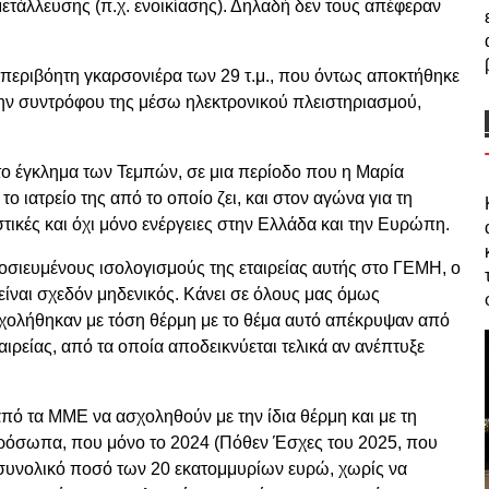
μετάλλευσης (π.χ. ενοικίασης). Δηλαδή δεν τους απέφεραν
 η περιβόητη γκαρσονιέρα των 29 τ.μ., που όντως αποκτήθηκε
ην συντρόφου της μέσω ηλεκτρονικού πλειστηριασμού,
τά το έγκλημα των Τεμπών, σε μια περίοδο που η Μαρία
 ιατρείο της από το οποίο ζει, και στον αγώνα για τη
τικές και όχι μόνο ενέργειες στην Ελλάδα και την Ευρώπη.
οσιευμένους ισολογισμούς της εταιρείας αυτής στο ΓΕΜΗ, ο
 είναι σχεδόν μηδενικός. Κάνει σε όλους μας όμως
ολήθηκαν με τόση θέρμη με το θέμα αυτό απέκρυψαν από
ταιρείας, από τα οποία αποδεικνύεται τελικά αν ανέπτυξε
από τα ΜΜΕ να ασχοληθούν με την ίδια θέρμη και με τη
ρόσωπα, που μόνο το 2024 (Πόθεν Έσχες του 2025, που
συνολικό ποσό των 20 εκατομμυρίων ευρώ, χωρίς να