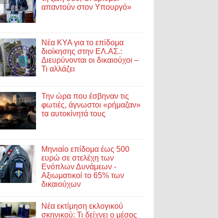
απαντούν στον Υπουργό»
Νέα ΚΥΑ για το επίδομα
διοίκησης στην ΕΛ.ΑΣ.:
Διευρύνονται οι δικαιούχοι –
Τι αλλάζει
Την ώρα που έσβηναν τις
φωτιές, άγνωστοι «ρήμαζαν»
τα αυτοκίνητά τους
Μηνιαίο επίδομα έως 500
ευρώ σε στελέχη των
Ενόπλων Δυνάμεων -
Αξιωματικοί το 65% των
δικαιούχων
Νέα εκτίμηση εκλογικού
σκηνικού: Τι δείχνει ο μέσος